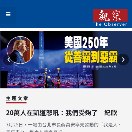
‹
›
主題文章
20萬人在凱道怒吼：我們受夠了│紀欣
7月25日，一場由台北市長蔣萬安率先發動的「我是人、
我反毒台」集會在凱道舉行