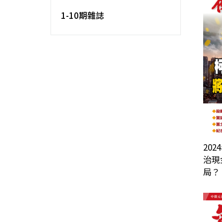
1-10期雜誌
202
治現
局？