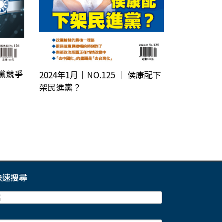
 三黨競爭
2024年1月｜NO.125 │ 侯康配下
架民進黨？
快速搜尋