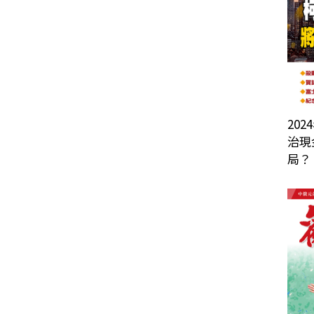
202
治現
局？