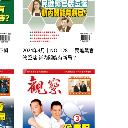
蔡下賴
2024年4月｜NO. 128 │ 民進黨官
箴墮落 新內閣能有新局？