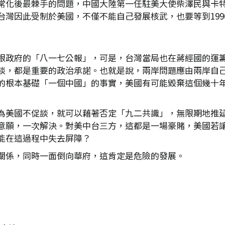
常化後最棘手的問題，中國大陸第一任駐美大使柴澤民與卡
灣因此受制於美國，不僅不能自己發展核武，也要等到1990
根政府的「八一七公報」，可是，台灣當局也在蔣經國的運
談，都是重要的政治承諾。也就是說，兩岸問題應由兩岸自己
的根本基礎「一個中國」的事實，美國有可能毀棄這個幾十
為美國不促談，就可以藉著否定「九二共識」，無限期地推
意願，一次解決。對美中台三方，這都是一場豪賭，美國若
能在這過程中失去屏障？
關係，同時一面倒向華府，這肯定是危險的發展。