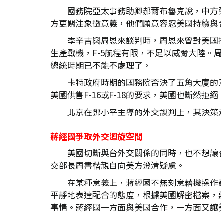
國務院亞太事務助卿郝爾布魯克說，中方
方更關注象徵意義，他們願意容忍美國持續與
季辛吉與周恩來談判時，周恩來曾對美國
生產戰機，F-5航程有限，不足以威脅大陸
總統時期已不能不處理了。
卡特政府時期的國務院否決了五角大廈的
美國供售F-16或F-18的要求，美國也斷然
北京在鄧小平主導的外交談判上，其決策
蔣經國爭取外交迴旋空間
美國切斷與台外交關係的同時，也不想讓
交部長周書楷親自向美方澄清疑慮。
在某種意義上，蔣經國不無刻意藉機操作
平靜地表達配合的態度，根據美國解密檔案，
事情。蔣經國一方面與美國合作，一方面又讓