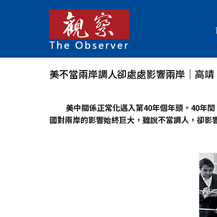
美不當兩岸調人卻處處影響兩岸│高靖
美中關係正常化邁入第40年個年頭。40年
國對兩岸的影響始終巨大，雖說不當調人，卻影