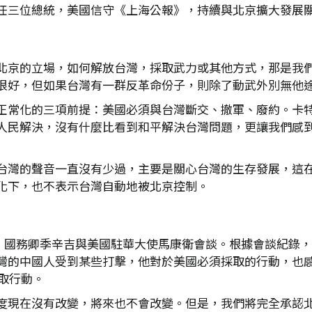
任三位總統，美國信守《上海公報》，持續與北京擴大發展
北京的立場，如何解放台灣，採取武力或其他方式，那是我
很好，但如果台灣有一群反革命份子，則除了動武外別無他
正常化的三項前提：美國必須與台灣斷交、撤軍、廢約。卡
人民解決，沒有什麼比看到和平解決台灣問題，更讓我們感
台灣的聲音一直沒有少過，主要是關心台灣的生存發展，這
化下，也不表示台灣自動地被北京控制。
3日，國務卿季辛吉與美國駐華大使馬康衛會談。根據會談紀
灣的中國人受到某些打擊，他對於美國必須採取的行動，也
採取行動。
現在沒有改變，將來也不會改變。但是，我們將完全承認北京，