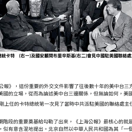
上海公報》，這份重要的外交文件影響了往後數十年的美中台三
美國的立場，從而為論述美中台三邊關係，但無論如何，美
，剛剛上任的卡特總統第一次見了當時中共派駐美國的聯絡處
期階段的重要奠基給勾勒了出來，《上海公報》最核心的就
，似有意含混地提出。北京自然以中華人民共和國為其「一