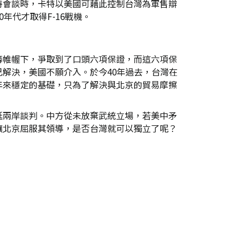
特會談時，卡特以美國可藉此控制台灣為軍售辯
年代才取得F-16戰機。
籌帷幄下，爭取到了口頭六項保證，而這六項保
解決，美國不願介入。於今40年過去，台灣在
年來穩定的基礎，只為了解決與北京的貿易摩擦
延兩岸談判。中方從未放棄武統立場，若美中矛
讓北京屈服其領導，是否台灣就可以獨立了呢？