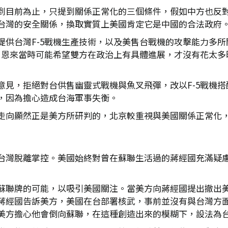
到目前為止，只提到關係正常化的三個條件，假如中方也反
台灣的安全關係，換取實質上美國肯定它是中國的合法政府
提供台灣F-5戰機生產技術，以及美售台戰機的攻擊能力多
。周恩來當時可能希望雙方在政治上有具體進展，才沒有花太
意見，拒絕對台供售幽靈式戰機與魚叉飛彈，改以F-5戰機
拒絕，因為擔心造成台海軍事失衡。
走向顯然正是美方所研判的，北京較重視與美國關係正常化
台灣脫離掌控。美國始終對曾在蘇聯生活過的蔣經國充滿疑
蘇聯牌的可能，以吸引美國關注。當美方向蔣經國提出撤出
蔣經國告訴美方，美國在台部署核武，事前並沒有與台灣方
美方擔心他會倒向蘇聯，在這種創造出來的模糊下，設法為