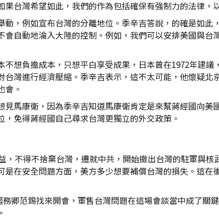
如果台灣希望如此，我們的作為包括確保有強制力的法律，
舉動，例如宣布台灣的分離地位。季辛吉答說，的確是如此
不會自動地淪入大陸的控制。例如，我們可以安排美國與台
本不想負擔成本，只想平白享受成果，日本曾在1972年建議
對台灣進行經濟壓縮。季辛吉表示，這不太可能，他懷疑北
也會。
想見馬康衛，因為季辛吉知道馬康衛肯定是來幫蔣經國向美
位，免得蔣經國自己尋求台灣更獨立的外交政策。
略利益，不得不捨棄台灣，遷就中共，開始撤出台灣的駐軍與核
可是在安全問題方面，美方多少想要補償台灣的損失。這在
朗、國務卿范錫找來開會，軍售台灣問題在這場會談當中成了關
。