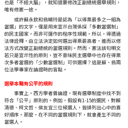
也是「不經大腦」，就知道要修改正副總統選舉規則，
唯有修憲一途。
或許蘇永欽和翁曉玲是認為「以得票最多之一組為
當選」的文字，僅是用來宣示台灣係採「多數當選制」
的民主國家，而非可運作的程序性規範。所以，得透過
法律詮釋，由立法決定如何選出得票最高者，進而以修
法方式改變正副總統的當選規則。然而，憲法該句明文
若只是宣示性的原則，豈不意味民主選舉中也存在得票
次多者當選的「少數當選制」可供選擇？這是蘇、翁兩
位法學專家在論證時的盲點。
選舉本難有公平的規則
事實上，西方學者曾論證，現有選舉制度中找不到
符合「公平」原則的。例如，假設有1-15的選民，對賴
清德、柯文哲、侯友宜三位候選人，皆排列出心中的喜
好順序。那麼，在不同的當選規則下，就會產生不同的
當選人。