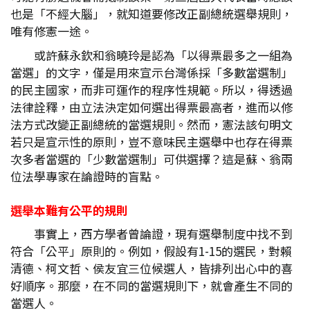
也是「不經大腦」，就知道要修改正副總統選舉規則，
唯有修憲一途。
或許蘇永欽和翁曉玲是認為「以得票最多之一組為
當選」的文字，僅是用來宣示台灣係採「多數當選制」
的民主國家，而非可運作的程序性規範。所以，得透過
法律詮釋，由立法決定如何選出得票最高者，進而以修
法方式改變正副總統的當選規則。然而，憲法該句明文
若只是宣示性的原則，豈不意味民主選舉中也存在得票
次多者當選的「少數當選制」可供選擇？這是蘇、翁兩
位法學專家在論證時的盲點。
選舉本難有公平的規則
事實上，西方學者曾論證，現有選舉制度中找不到
符合「公平」原則的。例如，假設有1-15的選民，對賴
清德、柯文哲、侯友宜三位候選人，皆排列出心中的喜
好順序。那麼，在不同的當選規則下，就會產生不同的
當選人。