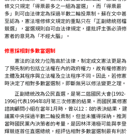
條文只規定「得票最多之一組為當選」，而「得票最
多」則可由法律定為採過半數二輪投票制。蘇在文中甚
至認為，憲法增修條文規定的重點只在「正副總統搭檔
競選」，當選規則自可由法律規定，還批評主張必須修
憲者的意見為「不經大腦」。
修憲採相對多數當選制
憲法的法效力位階高於法律，制定成文憲法更是為
了預先制約包括立法權在內的政府權力，故有權修憲的
主體及其程序與立法權及立法程序不同。因此，若修憲
時決定了相對多數當選制，即斷無另以修法變更之理。
正副總統改為公民直選，是第二屆國民大會(1992-
1996)代表1994年8月第三次修憲的結果。而國民黨修憲
諮詢顧問小組在當年1月時，曾以12：8的表決結果，建
議黨中央採過半數二輪投票制，但並未獲得採納。推測
當時國民黨內決策者的考量，是因林洋港極可能與李登
輝競逐首任直選總統，經評估相對多數當選制最有利於