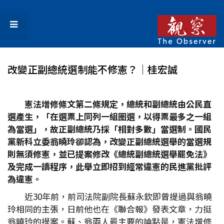
改變正副總統選制能不修憲？│桂宏誠
憲法增修條文第二條規定，總統和副總統由公民直
選產生，「在選票上同列一組圈選，以得票最多之一組
為當選」，故正副總統乃採「相對多數」當選制。國民
黨新科立委翁曉玲卻認為，改變正副總統選舉的當選規
則無須修憲，並已提案修改《總統副總統選舉罷免法》
及完成一讀程序，此舉立即招到經常違憲的民進黨批評
為違憲。
近30年前，前司法院副院長蘇永欽即曾提過與翁曉
玲相同的主張，日前他也在《聯合報》發表文章，力挺
翁曉玲的提案。蘇、翁兩人最主要的論點是，憲法增修