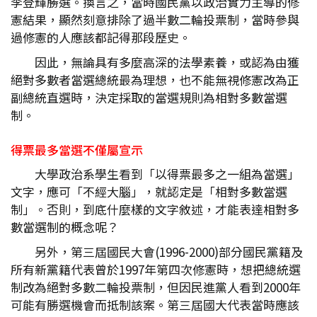
李登輝勝選。換言之，當時國民黨以政治實力主導的修
憲結果，顯然刻意排除了過半數二輪投票制，當時參與
過修憲的人應該都記得那段歷史。
因此，無論具有多麼高深的法學素養，或認為由獲
絕對多數者當選總統最為理想，也不能無視修憲改為正
副總統直選時，決定採取的當選規則為相對多數當選
制。
得票最多當選不僅屬宣示
大學政治系學生看到「以得票最多之一組為當選」
文字，應可「不經大腦」，就認定是「相對多數當選
制」。否則，到底什麼樣的文字敘述，才能表達相對多
數當選制的概念呢？
另外，第三屆國民大會(1996-2000)部分國民黨籍及
所有新黨籍代表曾於1997年第四次修憲時，想把總統選
制改為絕對多數二輪投票制，但因民進黨人看到2000年
可能有勝選機會而抵制該案。第三屆國大代表當時應該