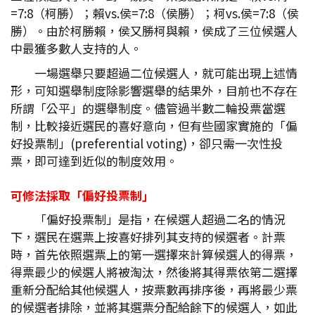
=7:8（柯勝）；賴vs.侯=7:8（侯勝）；柯vs.侯=7:8（侯
勝）。由於柯勝賴，侯又勝柯與賴，侯成了三位候選人
中最獲多數人支持的人。
一場選舉只要超過二位候選人，就可能出現上述情
形，可知選舉制度除影響選舉的結果外，目前也不存在
所謂「公平」的選舉制度。儘管過半數二輪投票當選
制，比較接近選民的喜好意向，但有些國家實施的「偏
好投票制」(preferential voting)，卻只需一次性投
票，即可達到近似的制度效用。
可修法採取「偏好投票制」
「偏好投票制」是指，在候選人超過二名的情況
下，選民在選票上按喜好排列其支持的候選者。計票
時，首先依照選票上的第一選擇來計算候選人的得票，
得票最少的候選人將被淘汰，然後將其得票依第二選擇
重新分配給其他候選人，按票數再排序後，再將最少票
的候選者排除，並將其選票分配給餘下的候選人，如此