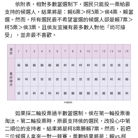
依附表，相對多數當選制下，選民只能投一票給最
支持的候選人，結果將是：賴6票＞柯5票＞侯4票，賴當
選。然而，所有選民最不希望當選的候選人卻是賴7票＞
柯5票＞侯3票，且侯友宜擁有最多數人對他「尚可接
受」，並非最不喜歡。
如果採二輪投票過半數當選制，侯在第一輪投票後
淘汰。第二輪投票時，原最支持侯的選民，改投心中第
二順位的支持者，結果將是柯8票勝賴7票。然而，若把
三位候選人拿來一對一競賽，票數結果將是：賴vs.柯