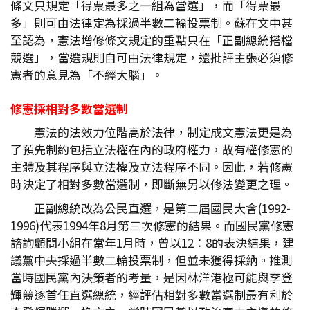
條文只規定「得票最多之一組為當選」，而「得票最
多」則可由法律定為採過半數二輪投票制。蘇在文中甚
至認為，憲法增修條文規定的重點只在「正副總統搭檔
競選」，當選規則自可由法律規定，還批評主張必須修
憲者的意見為「不經大腦」。
修憲採相對多數當選制
憲法的法效力位階高於法律，制定成文憲法更是為
了預先制約包括立法權在內的政府權力，故有權修憲的
主體及其程序與立法權及立法程序不同。因此，若修憲
時決定了相對多數當選制，即斷無另以修法變更之理。
正副總統改為公民直選，是第二屆國民大會(1992-
1996)代表1994年8月第三次修憲的結果。而國民黨修憲
諮詢顧問小組在當年1月時，曾以12：8的表決結果，建
議黨中央採過半數二輪投票制，但並未獲得採納。推測
當時國民黨內決策者的考量，是因林洋港極可能與李登
輝競逐首任直選總統，經評估相對多數當選制最有利於