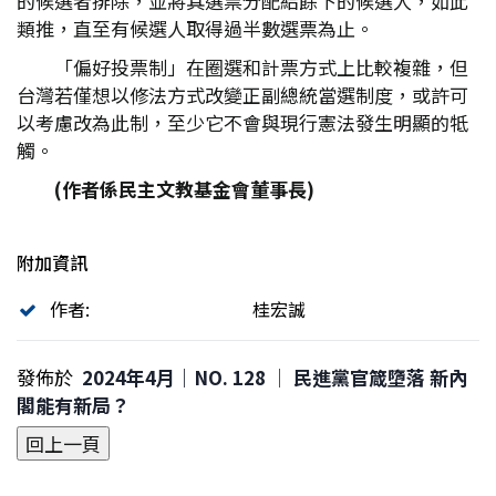
的候選者排除，並將其選票分配給餘下的候選人，如此
類推，直至有候選人取得過半數選票為止。
「偏好投票制」在圈選和計票方式上比較複雜，但
台灣若僅想以修法方式改變正副總統當選制度，或許可
以考慮改為此制，至少它不會與現行憲法發生明顯的牴
觸。
(
作者係民主文教基金會董事長)
附加資訊
作者:
桂宏誠
發佈於
2024年4月｜NO. 128 │ 民進黨官箴墮落 新內
閣能有新局？