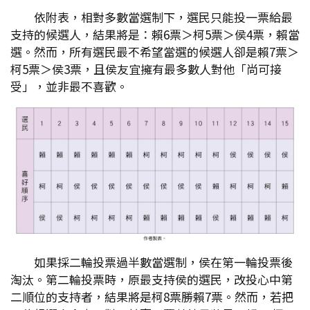
依附表，相對多數當選制下，選民只能投一票給最
支持的候選人，結果將是：賴6票＞柯5票＞侯4票，賴當
選。然而，所有選民最不希望當選的候選人卻是賴7票＞
柯5票＞侯3票，且侯友宜擁有最多數人對他「尚可接
受」，並非最不喜歡。
如果採二輪投票過半數當選制，侯在第一輪投票後
淘汰。第二輪投票時，原最支持侯的選民，改投心中第
二順位的支持者，結果將是柯8票勝賴7票。然而，若把