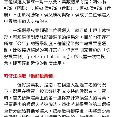
三位候選人拿來一對一競賽，票數結果將是：賴vs.柯
=7:8（柯勝）；賴vs.侯=7:8（侯勝）；柯vs.侯=7:8（侯
勝）。由於柯勝賴，侯又勝柯與賴，侯成了三位候選人
中最獲多數人支持的人。
一場選舉只要超過二位候選人，就可能出現上述情
形，可知選舉制度除影響選舉的結果外，目前也不存在
所謂「公平」的選舉制度。儘管過半數二輪投票當選
制，比較接近選民的喜好意向，但有些國家實施的「偏
好投票制」(preferential voting)，卻只需一次性投
票，即可達到近似的制度效用。
可修法採取「偏好投票制」
「偏好投票制」是指，在候選人超過二名的情況
下，選民在選票上按喜好排列其支持的候選者。計票
時，首先依照選票上的第一選擇來計算候選人的得票，
得票最少的候選人將被淘汰，然後將其得票依第二選擇
重新分配給其他候選人，按票數再排序後，再將最少票