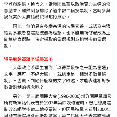
李登輝勝選。換言之，當時國民黨以政治實力主導的修
憲結果，顯然刻意排除了過半數二輪投票制，當時參與
過修憲的人應該都記得那段歷史。
因此，無論具有多麼高深的法學素養，或認為由獲
絕對多數者當選總統最為理想，也不能無視修憲改為正
副總統直選時，決定採取的當選規則為相對多數當選
制。
得票最多當選不僅屬宣示
大學政治系學生看到「以得票最多之一組為當選」
文字，應可「不經大腦」，就認定是「相對多數當選
制」。否則，到底什麼樣的文字敘述，才能表達相對多
數當選制的概念呢？
另外，第三屆國民大會(1996-2000)部分國民黨籍及
所有新黨籍代表曾於1997年第四次修憲時，想把總統選
制改為絕對多數二輪投票制，但因民進黨人看到2000年
可能有勝選機會而抵制該案。第三屆國大代表當時應該