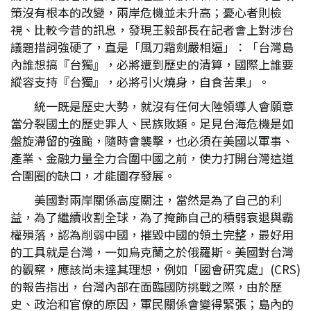
策沒有根本的改變，兩岸危機並未升高；憂心者則檢
視、比較今昔的訊息，發現王毅部長在記者會上對涉台
議題措詞強硬了，直是「風刀霜劍嚴相逼」：「台灣島
內誰想搞『台獨』，必將遭到歷史的清算，國際上誰要
縱容支持『台獨』，必將引火燒身，自食苦果」。
統一既是歷史大勢，就沒有任何大陸領導人會願意
當分裂國土的歷史罪人、民族敗類。足見台海危機是如
盤旋滯留的強颱，隨時會襲擊，也必須在美國以軍事、
產業、金融力量全力合圍中國之前，使力打開台灣這道
合圍圈的缺口，才能圖存發展。
美國對兩岸關係高度關注，當然是為了自己的利
益，為了繼續收割全球，為了掩飾自己的積弱衰退與霸
權殞落，認為削弱中國，摧毀中國的領土完整，最好用
的工具就是台灣，一如烏克蘭之於俄羅斯。美國對台灣
的觀察，應該尚未達其理想，例如「國會研究處」(CRS)
的報告指出，台灣內部在面臨國防挑戰之際，由於歷
史、政治和官僚的原因，軍民關係會變得緊張；島內的