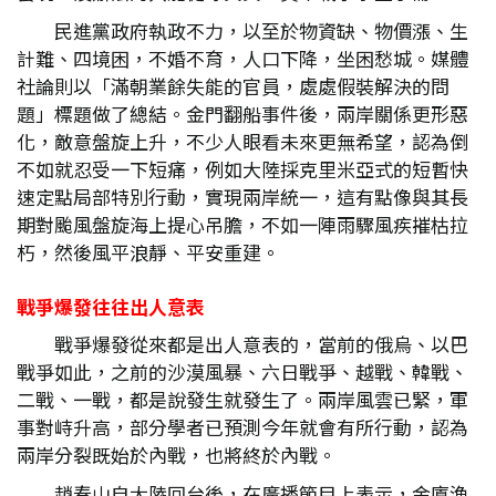
民進黨政府執政不力，以至於物資缺、物價漲、生
計難、四境困，不婚不育，人口下降，坐困愁城。媒體
社論則以「滿朝業餘失能的官員，處處假裝解決的問
題」標題做了總結。金門翻船事件後，兩岸關係更形惡
化，敵意盤旋上升，不少人眼看未來更無希望，認為倒
不如就忍受一下短痛，例如大陸採克里米亞式的短暫快
速定點局部特別行動，實現兩岸統一，這有點像與其長
期對颱風盤旋海上提心吊膽，不如一陣雨驟風疾摧枯拉
朽，然後風平浪靜、平安重建。
戰爭爆發往往出人意表
戰爭爆發從來都是出人意表的，當前的俄烏、以巴
戰爭如此，之前的沙漠風暴、六日戰爭、越戰、韓戰、
二戰、一戰，都是說發生就發生了。兩岸風雲已緊，軍
事對峙升高，部分學者已預測今年就會有所行動，認為
兩岸分裂既始於內戰，也將終於內戰。
趙春山自大陸回台後，在廣播節目上表示，金廈漁