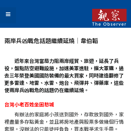
兩岸兵凶戰危話題繼續延燒│韋伯韜
近年來台灣當局力阻兩岸經貿、旅遊，延長了兵
役，盤點防空避難設施，加速美軍進駐，擴大軍購，過
去三年榮登美國國防裝備的最大買家，同時建造翻修了
更多雷達、地雷、水雷、炮台、飛彈井、彈藥庫，這些
使兩岸兵凶戰危的話題仍在繼續延燒。
台灣小老百姓坐困愁城
有辦法的家庭將小孩送到國外，存款放到國外，家
裡盡量多存點黃金，並且將房地產與股票多做幾個行情
套現。沒辦法的只能徒呼負負，買本戰爭求生手冊。