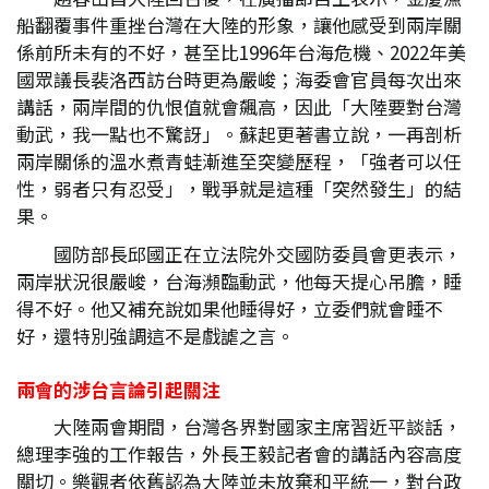
船翻覆事件重挫台灣在大陸的形象，讓他感受到兩岸關
係前所未有的不好，甚至比1996年台海危機、2022年美
國眾議長裴洛西訪台時更為嚴峻；海委會官員每次出來
講話，兩岸間的仇恨值就會飆高，因此「大陸要對台灣
動武，我一點也不驚訝」。蘇起更著書立說，一再剖析
兩岸關係的溫水煮青蛙漸進至突變歷程，「強者可以任
性，弱者只有忍受」，戰爭就是這種「突然發生」的結
果。
國防部長邱國正在立法院外交國防委員會更表示，
兩岸狀況很嚴峻，台海瀕臨動武，他每天提心吊膽，睡
得不好。他又補充說如果他睡得好，立委們就會睡不
好，還特別強調這不是戲謔之言。
兩會的涉台言論引起關注
大陸兩會期間，台灣各界對國家主席習近平談話，
總理李強的工作報告，外長王毅記者會的講話內容高度
關切。樂觀者依舊認為大陸並未放棄和平統一，對台政