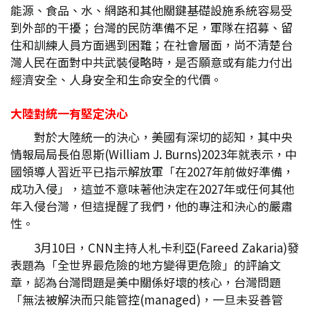
能源、食品、水、網路和其他關鍵基礎設施系統容易受
到外部的干擾；台灣的民防準備不足，軍隊在招募、留
住和訓練人員方面遇到困難；在社會層面，尚不清楚台
灣人民在面對中共武裝侵略時，是否願意或有能力付出
經濟安全、人身安全和生命安全的代價。
大陸對統一有堅定決心
對於大陸統一的決心，美國有深切的認知，其中央
情報局局長伯恩斯(William J. Burns)2023年就表示，中
國領導人習近平已指示解放軍「在2027年前做好準備，
成功入侵」，這並不意味著他決定在2027年或任何其他
年入侵台灣，但這提醒了我們，他的專注和決心的嚴肅
性。
3月10日，CNN主持人札卡利亞(Fareed Zakaria)發
表題為「全世界最危險的地方變得更危險」的評論文
章，認為台灣問題是美中關係好壞的核心，台灣問題
「無法被解決而只能管控(managed)，一旦未妥善管