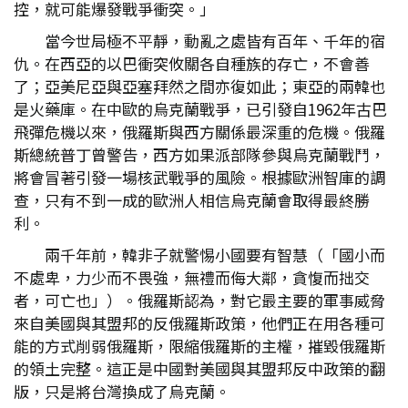
控，就可能爆發戰爭衝突。」
當今世局極不平靜，動亂之處皆有百年、千年的宿
仇。在西亞的以巴衝突攸關各自種族的存亡，不會善
了；亞美尼亞與亞塞拜然之間亦復如此；東亞的兩韓也
是火藥庫。在中歐的烏克蘭戰爭，已引發自1962年古巴
飛彈危機以來，俄羅斯與西方關係最深重的危機。俄羅
斯總統普丁曾警告，西方如果派部隊參與烏克蘭戰鬥，
將會冒著引發一場核武戰爭的風險。根據歐洲智庫的調
查，只有不到一成的歐洲人相信烏克蘭會取得最終勝
利。
兩千年前，韓非子就警惕小國要有智慧（「國小而
不處卑，力少而不畏強，無禮而侮大鄰，貪愎而拙交
者，可亡也」）。俄羅斯認為，對它最主要的軍事威脅
來自美國與其盟邦的反俄羅斯政策，他們正在用各種可
能的方式削弱俄羅斯，限縮俄羅斯的主權，摧毀俄羅斯
的領土完整。這正是中國對美國與其盟邦反中政策的翻
版，只是將台灣換成了烏克蘭。