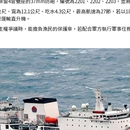
4管雙座的37mm防砲，編號為2201、2202、2203，
12公尺、寬為12.1公尺、吃水4.3公尺，最高航速為27節，若
型運輸直升機。
主權爭議時，能擔負漁民的保護傘，若配合軍方執行軍事任