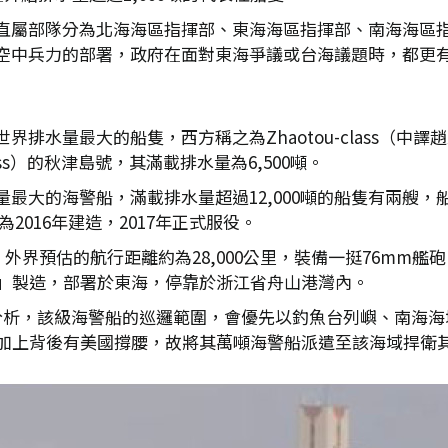
直屬部隊分為北海海區指揮部、東海海區指揮部、南海海區
空中兵力的部署，政府在面對東海爭議或台海議題時，都更
排水量最大的船隻，西方稱之為Zhaotou-class（中
lass）的秋津島號，其滿載排水量為6,500噸。
大的海警船，滿載排水量超過12,000噸的船隻有兩艘，船舷號
為2016年建造，2017年正式服役。
，外界預估的航行距離約為28,000公里，裝備一挺76mm艦
廠」製造，部署於東海，停靠於浙江省舟山港灣內。
at）的分析，該級海警船的巡邏範圍，會優先以釣魚台列嶼、南
，加上背後有美國撐腰，故將其萬噸海警船派遣至該海域捍衛