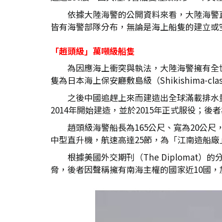
依據大陸海警的公開資料來看，大陸海警
皆有海警部隊分布，無論是海上船隻的建立或
「趙頭級」萬噸級船隻
為因應海上衝突與執法，大陸海警擁有全世界
隻為日本海上保安廳敷島級（Shikishima-c
之後中國追趕上來而建造出全球滿載排水量最
2014年開始建造，並於2015年正式服役；後者
趙頭級海警船長為165公尺、寬為20公尺
中型直升機，航速高達25節，為「江南造船
根據美國外交期刊（The Diplom
脅，後者因聲稱擁有南海主權的國家近10國