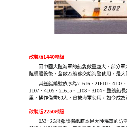
改裝版1440
噸級
因中國大陸海軍的船隻數量龐大，部分軍方船
陸續退役後，全數22艘移交給海警使用，是
其艦艇編號依序為21616、21610、4107、610
1107、4105、21615、1108、3104。
里，操作僅需60人，曾被海軍使用，如今成
改裝版2250
噸級
053H2G飛彈護衛艦原本是大陸海軍的防