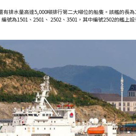
排水量高達5,000噸排行第二大噸位的船隻。該艦的長為1
號為1501、2501、 2502、3501，其中編號2502