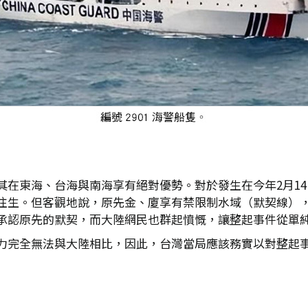
其在東海、台海與南海享有絕對優勢。對於發生在今年2月1
往生。但客觀地說，原先金、廈享有禁限制水域（默契線）
承認原先的默契，而大陸網民也群起憤慨，讓整起事件從單
力完全無法與大陸相比，因此，台灣當局應該務實以對整起