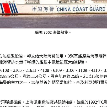
隻退役後，轉交給大陸海警使用，056軍艦原為海軍飛彈護衛
大陸海警排水量千噸級的艦隻中數量最龐大的艦種。
8、3105、21611、4108、6109、3106、1109、4110、31
整艘船長為88.9公尺、寬為11.4公尺、最高航速為25節。若以16
為海警的主力之一，該船並曾外銷至孟加拉、奈及利亞與阿爾
空飛彈護衛艦，上海滬東造船廠共建造4艘，首艘於1992年6