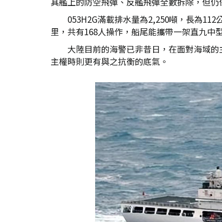
其艦上的防空飛彈、反艦飛彈全數拆除，但仍保留
053H2G滿載排水量為2,250噸，長為1
里，共有168人操作，船尾能攜帶一架直九中
大陸目前的海警已非昔日，在面對海域的
主權時則更有與之抗衡的底氣。