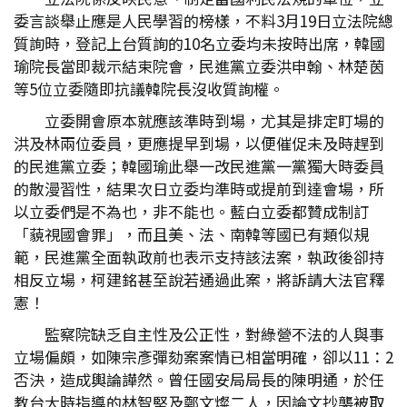
委言談舉止應是人民學習的榜樣，不料3月19日立法院總
質詢時，登記上台質詢的10名立委均未按時出席，韓國
瑜院長當即裁示結束院會，民進黨立委洪申翰、林楚茵
等5位立委隨即抗議韓院長沒收質詢權。
立委開會原本就應該準時到場，尤其是排定盯場的
洪及林兩位委員，更應提早到場，以便催促未及時趕到
的民進黨立委；韓國瑜此舉一改民進黨一黨獨大時委員
的散漫習性，結果次日立委均準時或提前到達會場，所
以立委們是不為也，非不能也。藍白立委都贊成制訂
「藐視國會罪」，而且美、法、南韓等國已有類似規
範，民進黨全面執政前也表示支持該法案，執政後卻持
相反立場，柯建銘甚至說若通過此案，將訴請大法官釋
憲！
監察院缺乏自主性及公正性，對綠營不法的人與事
立場偏頗，如陳宗彥彈劾案案情已相當明確，卻以11：2
否決，造成輿論譁然。曾任國安局局長的陳明通，於任
教台大時指導的林智堅及鄭文燦二人，因論文抄襲被取