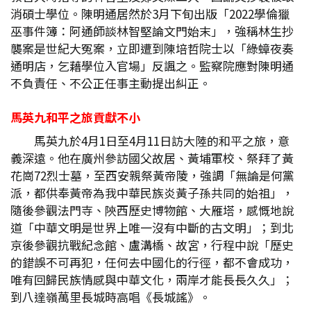
消碩士學位。陳明通居然於3月下旬出版「2022學倫獵
巫事件簿：阿通師談林智堅論文門始末」，強稱林生抄
襲案是世紀大冤案，立即遭到陳培哲院士以「綠蟑夜奏
通明店，乞藉學位入官場」反諷之。監察院應對陳明通
不負責任、不公正任事主動提出糾正。
馬英九和平之旅貢獻不小
馬英九於4月1日至4月11日訪大陸的和平之旅，意
義深遠。他在廣州參訪國父故居、黃埔軍校、祭拜了黃
花崗72烈士墓，至西安親祭黃帝陵，強調「無論是何黨
派，都供奉黃帝為我中華民族炎黃子孫共同的始祖」，
隨後參觀法門寺、陝西歷史博物館、大雁塔，感慨地說
道「中華文明是世界上唯一沒有中斷的古文明」；到北
京後參觀抗戰紀念館、盧溝橋、故宮，行程中說「歷史
的錯誤不可再犯，任何去中國化的行徑，都不會成功，
唯有回歸民族情感與中華文化，兩岸才能長長久久」；
到八達嶺萬里長城時高唱《長城謠》。