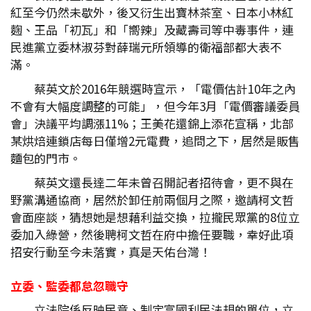
紅至今仍然未歇外，後又衍生出寶林茶室、日本小林紅
麴、王品「初瓦」和「嚮辣」及藏壽司等中毒事件，連
民進黨立委林淑芬對薛瑞元所領導的衛福部都大表不
滿。
蔡英文於2016年競選時宣示，「電價估計10年之內
不會有大幅度調整的可能」，但今年3月「電價審議委員
會」決議平均調漲11%；王美花還錦上添花宣稱，北部
某烘焙連鎖店每日僅增2元電費，追問之下，居然是販售
麵包的門市。
蔡英文還長達二年未曾召開記者招待會，更不與在
野黨溝通協商，居然於卸任前兩個月之際，邀請柯文哲
會面座談，猜想她是想藉利益交換，拉攏民眾黨的8位立
委加入綠營，然後聘柯文哲在府中擔任要職，幸好此項
招安行動至今未落實，真是天佑台灣！
立委、監委都怠忽職守
立法院係反映民意、制定富國利民法規的單位，立