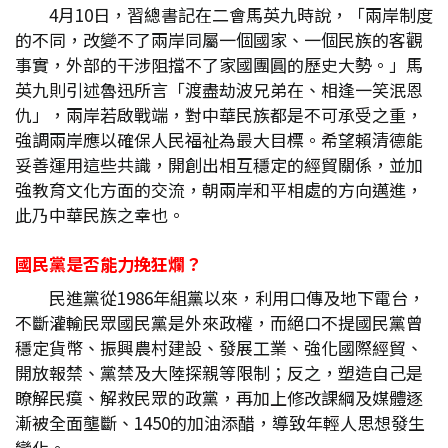
4月10日，習總書記在二會馬英九時說，「兩岸制度
的不同，改變不了兩岸同屬一個國家、一個民族的客觀
事實，外部的干涉阻擋不了家國團圓的歷史大勢。」馬
英九則引述魯迅所言「渡盡劫波兄弟在、相逢一笑泯恩
仇」，兩岸若啟戰端，對中華民族都是不可承受之重，
強調兩岸應以確保人民福祉為最大目標。希望賴清德能
妥善運用這些共識，開創出相互穩定的經貿關係，並加
強教育文化方面的交流，朝兩岸和平相處的方向邁進，
此乃中華民族之幸也。
國民黨是否能力挽狂爛？
民進黨從1986年組黨以來，利用口傳及地下電台，
不斷灌輸民眾國民黨是外來政權，而絕口不提國民黨曾
穩定貨幣、振興農村建設、發展工業、強化國際經貿、
開放報禁、黨禁及大陸探親等限制；反之，塑造自己是
瞭解民瘼、解救民眾的政黨，再加上修改課綱及媒體逐
漸被全面壟斷、1450的加油添醋，導致年輕人思想發生
變化。