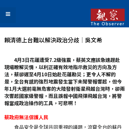
賴清德上台難以解決政治分歧│吳文希
4
月3
日花蓮遭受7.2
級強震，蔡英文應該急速趕赴
現場瞭解災情，以利正確有效地指示救災的方向及方
法，蔡卻遲至4
月10
日始赴花蓮勘災；更令人不解的
是，全台有感的強烈地震發生當下未聞警報響起，但今
年1
月大選前毫無危害的大陸發射衛星飛越台灣時，卻兩
次響起國家級警報，而且誤報中國飛彈飛越台灣，將警
報當成政治操作的工具，可悲啊！
蔡政府無法保護人民
食品安全是全球共同重視的議題，流竄全台的蘇丹