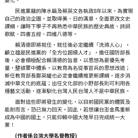
民進黨籍的陳水扁及蔡英文各執政8年以來，為實現
自己的政治企圖，並取得美、日的滿意，全面更改文史
課綱，讓時下學子不再熟悉中華民族的歷史典故、詩詞
歌賦、四書五經、四維八德等。
賴清德即將就任，就任後必定繼續「洗滌人心」，
顧立雄是民進黨的「全方位超級人才」，擔任國防部長
後，必會積極配合賴清德的旨意，以思想為最優先考
量，整頓軍中體系，以教育為名從事官兵的思想改造；
新任教育部長鄭英耀也必定會繼續推更新課綱，逐步消
滅中華文化的底蘊；出任文化部的小野部長則可利用各
種藝文活動，逐漸馴化台灣人民台灣人不是中華民族。
面對這些即將發生的變化，以目前國民黨的體質及
能耐而言，恐已無力回天。因此，若想讓台澎金馬重新
成為中國的國土，只能仰賴中國大陸早日完成統一大
業！
(
作者係台灣大學名譽教授)