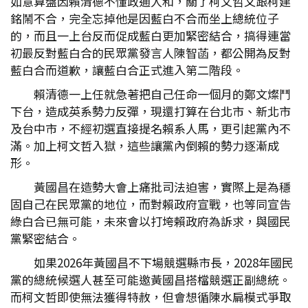
如意算盤因賴清德不懂政通人和，關了柯文哲又跟柯建
銘鬧不合，完全忘掉他是因藍白不合而坐上總統位子
的，而且一上台反而促成藍白更加緊密結合，搞得連當
初最反對藍白合的民眾黨發言人陳智菡，都公開為反對
藍白合而道歉，讓藍白合正式進入第二階段。
賴清德一上任就急著把自己任命一個月的鄭文燦鬥
下台，造成英系勢力反彈，現還打算在台北市、新北市
及台中市，不經初選直接提名賴系人馬，更引起黨內不
滿。加上柯文哲入獄，這些讓黨內倒賴的勢力逐漸成
形。
黃國昌在造勢大會上痛批司法迫害，實際上是為穩
固自己在民眾黨的地位，而對賴政府宣戰，也等同宣告
綠白合已無可能，未來會以打垮賴政府為訴求，與國民
黨緊密結合。
如果2026年黃國昌不下場競選縣市長，2028年國民
黨的總統候選人甚至可能邀黃國昌搭檔競選正副總統。
而柯文哲即使無法獲得特赦，但會想循陳水扁模式爭取