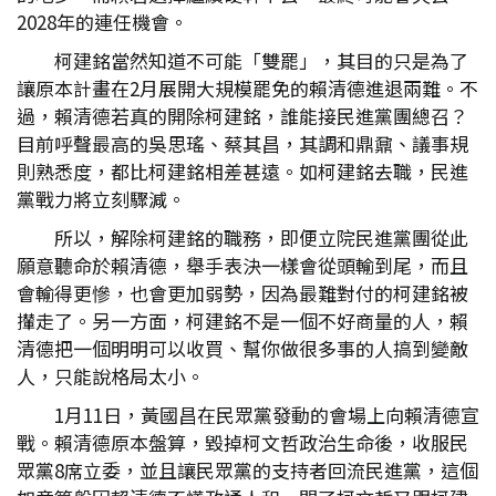
2028年的連任機會。
柯建銘當然知道不可能「雙罷」，其目的只是為了
讓原本計畫在2月展開大規模罷免的賴清德進退兩難。不
過，賴清德若真的開除柯建銘，誰能接民進黨團總召？
目前呼聲最高的吳思瑤、蔡其昌，其調和鼎鼐、議事規
則熟悉度，都比柯建銘相差甚遠。如柯建銘去職，民進
黨戰力將立刻驟減。
所以，解除柯建銘的職務，即便立院民進黨團從此
願意聽命於賴清德，舉手表決一樣會從頭輸到尾，而且
會輸得更慘，也會更加弱勢，因為最難對付的柯建銘被
攆走了。另一方面，柯建銘不是一個不好商量的人，賴
清德把一個明明可以收買、幫你做很多事的人搞到變敵
人，只能說格局太小。
1月11日，黃國昌在民眾黨發動的會場上向賴清德宣
戰。賴清德原本盤算，毀掉柯文哲政治生命後，收服民
眾黨8席立委，並且讓民眾黨的支持者回流民進黨，這個