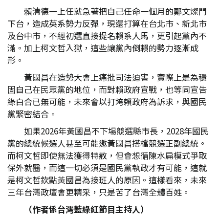
賴清德一上任就急著把自己任命一個月的鄭文燦鬥
下台，造成英系勢力反彈，現還打算在台北市、新北市
及台中市，不經初選直接提名賴系人馬，更引起黨內不
滿。加上柯文哲入獄，這些讓黨內倒賴的勢力逐漸成
形。
黃國昌在造勢大會上痛批司法迫害，實際上是為穩
固自己在民眾黨的地位，而對賴政府宣戰，也等同宣告
綠白合已無可能，未來會以打垮賴政府為訴求，與國民
黨緊密結合。
如果2026年黃國昌不下場競選縣市長，2028年國民
黨的總統候選人甚至可能邀黃國昌搭檔競選正副總統。
而柯文哲即使無法獲得特赦，但會想循陳水扁模式爭取
保外就醫，而這一切必須是國民黨執政才有可能，這就
是柯文哲欽點黃國昌為接班人的原因。這樣看來，未來
三年台灣政壇會更精采，只是苦了台灣全體百姓。
（作者係台灣藍綠紅節目主持人）