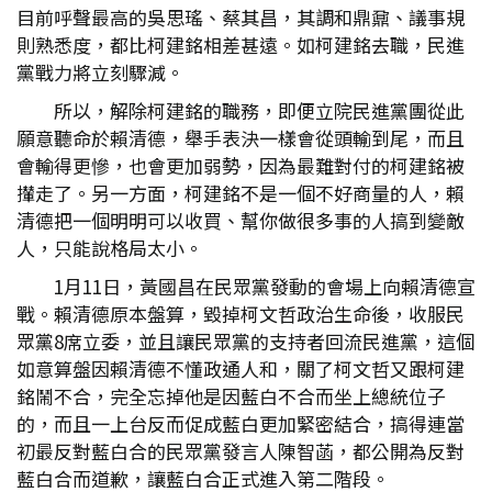
目前呼聲最高的吳思瑤、蔡其昌，其調和鼎鼐、議事規
則熟悉度，都比柯建銘相差甚遠。如柯建銘去職，民進
黨戰力將立刻驟減。
所以，解除柯建銘的職務，即便立院民進黨團從此
願意聽命於賴清德，舉手表決一樣會從頭輸到尾，而且
會輸得更慘，也會更加弱勢，因為最難對付的柯建銘被
攆走了。另一方面，柯建銘不是一個不好商量的人，賴
清德把一個明明可以收買、幫你做很多事的人搞到變敵
人，只能說格局太小。
1月11日，黃國昌在民眾黨發動的會場上向賴清德宣
戰。賴清德原本盤算，毀掉柯文哲政治生命後，收服民
眾黨8席立委，並且讓民眾黨的支持者回流民進黨，這個
如意算盤因賴清德不懂政通人和，關了柯文哲又跟柯建
銘鬧不合，完全忘掉他是因藍白不合而坐上總統位子
的，而且一上台反而促成藍白更加緊密結合，搞得連當
初最反對藍白合的民眾黨發言人陳智菡，都公開為反對
藍白合而道歉，讓藍白合正式進入第二階段。