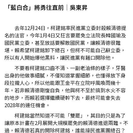
「藍白合」將勇往直前│吳東昇
去年12月24日，柯建銘率民進黨立委封殺賴清德提
名的法官，今年1月4日又狂言要罷免立法院長韓國瑜及
國民黨立委，甚至放話要解散國民黨，讓賴清德很難
堪。賴希望柯建銘卸下總召，但柯不可能自己辭立委，
所以有人開始爆他黑料，讓民進黨有藉口開除他。
不要看柯建銘口齒不清、一副老油條的樣子，牙醫
出身的他做事細膩，不僅知道掌握細節，也懂得放下身
段拉攏人心，所以他能跟王金平在立院呼風喚雨幾十
年。若非賴清德剛愎自負，他與柯不至於搞到水火不容
的地步，而賴若選擇繼續硬幹下去，最終可能會失去
2028年的連任機會。
柯建銘當然知道不可能「雙罷」，其目的只是為了
讓原本計畫在2月展開大規模罷免的賴清德進退兩難。不
過，賴清德若真的開除柯建銘，誰能接民進黨團總召？