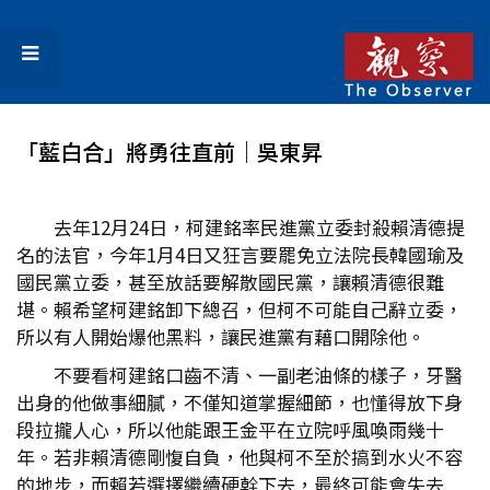
「藍白合」將勇往直前│吳東昇
去年12月24日，柯建銘率民進黨立委封殺賴清德提
名的法官，今年1月4日又狂言要罷免立法院長韓國瑜及
國民黨立委，甚至放話要解散國民黨，讓賴清德很難
堪。賴希望柯建銘卸下總召，但柯不可能自己辭立委，
所以有人開始爆他黑料，讓民進黨有藉口開除他。
不要看柯建銘口齒不清、一副老油條的樣子，牙醫
出身的他做事細膩，不僅知道掌握細節，也懂得放下身
段拉攏人心，所以他能跟王金平在立院呼風喚雨幾十
年。若非賴清德剛愎自負，他與柯不至於搞到水火不容
的地步，而賴若選擇繼續硬幹下去，最終可能會失去