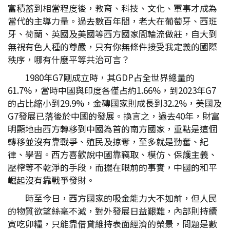
富積蓄到相當程度後，教育、科技、文化、軍事才成為
當代的主導力量。過去數百年間，老大在葡萄牙、西班
牙、荷蘭、英國及美國等西方國家間輪流做莊，自大到
無視有色人種的尊嚴，只有你無條件接受我定義的國際
秩序，哪有什麼平等共治可言？
1980年G7剛成立時，其GDP占全世界總量的
61.7%，當時中國與印度各僅占約1.66%，到2023年G7
的占比縮小到29.9%，金磚國家則成長到32.2%，美國及
G7發展已落後於中國的發展。換言之，過去40年，財富
明顯地由西方轉移到中國為首的南方國家，重點是這個
轉移並沒有靠戰爭、殖民及掠奪，至多就是勤奮、紀
律、學習。西方喜歡說中國靠竊取、模仿、保護主義、
壓榨等不乾淨的手段，而擺在眼前的事實，中國的和平
崛起沒有靠戰爭發財。
時至今日，西方國家的吸金能力大不如前，但人民
的物質欲望絲毫不減，對外發展日益艱難，內部則持續
寅吃卯糧，只能靠借貸維持表面經濟的榮景，問題是數