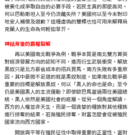
被美化成爭取自由的必要手段，若民主真的那麼高尚，
何以巴勒斯坦人至今仍流離失所？美國何以至今未對印
地安人補償及道歉？這種虛偽的雙標也恰可用來解釋烏
克蘭人的生命為何輕如草芥。
神話背後的霸權裂解
再以美國南北戰爭為例，戰爭本質是南北雙方菁英
對經濟發展方向的認知不同，進而衍生武裝衝突，解放
黑奴只是北方最省成本的招兵買馬，南方失敗有多重原
因，其中最微不足道的就是黑奴制度。如果南北戰爭最
重要的目標是解放黑奴，何以「黑人的命也是命」至今
仍是美國黑人的主流運動？即使歐巴馬當過兩任美國總
統，黑人依然是美國社會的底層。從另一個角度解讀，
西方的人權並非天生，而是一個貪婪的種族對其他種族
進行掠奪的結果，若無殖民掠奪，財富怎麼會從被殖民
國家流向西方國家。
開放與平等在殖民征伐中取得重要的正當性，當財