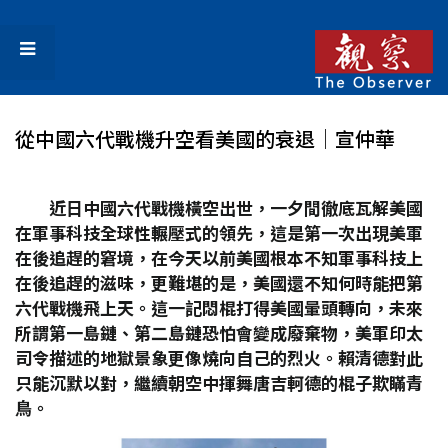
從中國六代戰機升空看美國的衰退│宣仲華
近日中國六代戰機橫空出世，一夕間徹底瓦解美國
在軍事科技全球性輾壓式的領先，這是第一次出現美軍
在後追趕的窘境，在今天以前美國根本不知軍事科技上
在後追趕的滋味，更難堪的是，美國還不知何時能把第
六代戰機飛上天。這一記悶棍打得美國暈頭轉向，未來
所謂第一島鏈、第二島鏈恐怕會變成廢棄物，美軍印太
司令描述的地獄景象更像燒向自己的烈火。賴清德對此
只能沉默以對，繼續朝空中揮舞唐吉軻德的棍子欺瞞青
鳥。