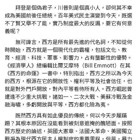
拜登是個偽君子，川普則是個真小人，卻何其不幸
成為美國前後任總統。百年美式民主演變到今天，既選
不了賢又舉不了能，實乃制度最大的反諷，要它有何意
義呢？
無可諱言，西方是所有最先進的代名詞，不知從何
時開始，西方就是一個現代化的霸權，包括文化、教
育、經濟、科技、軍事、影響力，占有壟斷性的優勢。
《經濟學人》總編輯比爾艾摩特（Bill Emmott）在其
《西方的命運》一書中，特別指出，西方之所以為今天
的西方，根源在它的開放性、權利平等及社會信任，也
就是對外門戶開放，對內平等看待所有人。西方崛起曾
遭逢不少重大挑戰，諸如一、二次大戰、美蘇冷戰及金
融海嘯，多虧開放與平等，西方都化險為夷。
既然西方具有如此優良的傳統，何以今天步履蹣
跚？其根本原因在沒能看到被刻意遮掩的醜陋面。按照
西方歷史的論述，英國大憲章、法國大革命、美國獨立
戰爭為現代西方民主人權制度的重要里程，但是，暴力