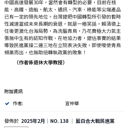
中國高速發展30年，當然會有轉型的必要，目前在核
能、高鐵、造船、航太、通訊、汽車、綠能等尖端產品
已有一定的領先地位。台灣錯把中國轉型所引發的暫時
性減速當成未來長期的衰退，就是一樁笑話。賴清德上
任後更激化台海局勢，為洗腦青鳥，乃花費極大力氣主
張無中生有的認知作戰、在地協力者，錯估事實的結果
導致民進黨接二連三地在立院表決失敗，即使唆使青鳥
傾巢而出，也無助扭轉執政黨的敗象！
（作者係退休大學教授）
附加資訊
作者:
宣仲華
發佈於
2025年2月｜NO. 138 │ 藍白合大戰民進黨