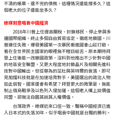
不清的帳單、還不完的債務，這種情況還能撐多久？這
個老大的位子還能坐多久？
綠媒刻意唱衰中國經濟
2016年川普上任提高關稅、封鎖移民、停止參與多
邊國際組織、終止多個自由貿易協定，徹底地鎖國。川
普連任失敗，爆發美國第一次暴民衝進國會山莊打砸，
看在全世界民主國家的眼裡無不瞠目結舌。原本期待拜
登上任後能一改鎖國政策，沒料到他推出不少針對中國
的地區安全聯盟，又更大程度地封鎖晶片及相關先進科
技對中國輸出，但從華為的茁壯與英特爾的衰落，即可
見阻擋科技就是在加速培育對手，美國選出的政治人物
如此弱智，國家還會有希望？拜登更大的敗筆是，無能
制止俄烏戰爭及以色列入侵加薩，這個老人嘴上談價值
同盟，卻無法自圓其說其人權價值。
台灣政界、綠媒近來口徑一致，聲稱中國經濟已進
入日本式的失落30年，似乎唱衰中國就是台獨的勝利。