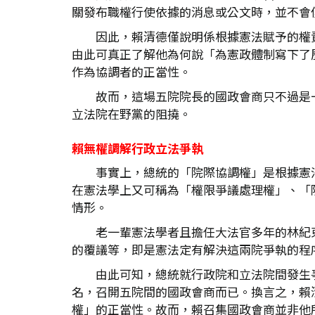
關發布職權行使依據的消息或公文時，並不會
因此，賴清德僅說明係根據憲法賦予的權
由此可真正了解他為何說「為憲政體制寫下了
作為協調者的正當性。
故而，這場五院院長的國政會商只不過是
立法院在野黨的阻撓。
賴無權調解行政立法爭執
事實上，總統的「院際協調權」是根據憲
在憲法學上又可稱為「權限爭議處理權」、「
情形。
老一輩憲法學者且擔任大法官多年的林紀
的覆議等，即是憲法定有解決這兩院爭執的程
由此可知，總統就行政院和立法院間發生
名，召開五院間的國政會商而已。換言之，賴
權」的正當性。故而，賴召集國政會商並非他