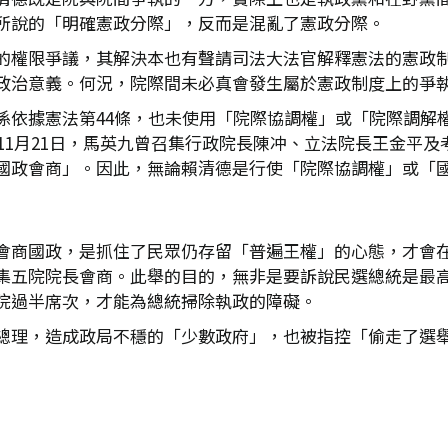
所說的「明確憲政分際」，反而是混亂了憲政分際。
的權限爭議，其解決本也有聲請司法大法官解釋憲法的憲政
政治意義。何況，院際間未必真會發生屬於憲政制度上的爭
係依據憲法第44條，也未使用「院際協調權」或「院際調解
年11月21日，馬英九曾召集行政院長陳冲、立法院長王金平
國政會商」。因此，無論賴清德是行使「院際協調權」或「
會商國政，是抓住了民眾仍存留「普遍王權」的心態，才會
集五院院長會商。此舉的目的，無非是要訴說民選總統是最
院過半席次，才能為總統掃除執政的障礙。
總理，造成政局不穩的「少數政府」，也被指控「偷走了選