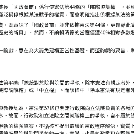
院長「國政會商」係行使憲法第44條的「院際協調權」，並
僅泛稱係根據某法賦予的權責，而會明確指出係根據某法的
責，既意味了「國政會商」並非依據憲法第44條，更還藉此
歷史的新頁」。然而，不論賴清德的當選僅獲40%相對多數
一齣戲，意在為大罷免建構正當性基礎。而整齣戲的要旨，
法第44條「總統對於院與院間的爭執，除本憲法有規定者外
院際調解權」或「中立權」。而該條中「除本憲法有規定者
東教授認為，憲法第57條已明定行政院向立法院負責的各種
序。故而，行政院和立法院之間就職權上的爭執，自不屬於
爭執的總預算案，不循核可提出覆議的憲政程序解決，實質
清德既是院與院間爭執的一方，實際上也是執政黨和在野黨