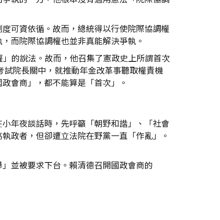
制度可資依循。故而，總統得以行使院際協調權
執，而院際協調權也並非真能解決爭執。
權」的說法。故而，他召集了憲政史上所謂首次
及考試院長關中，就推動年金改革事聽取權責機
國政會商」，都不能算是「首次」。
在小年夜談話時，先呼籲「朝野和諧」、「社會
高執政者，但卻遭立法院在野黨一直「作亂」。
舉」並被要求下台。賴清德召開國政會商的