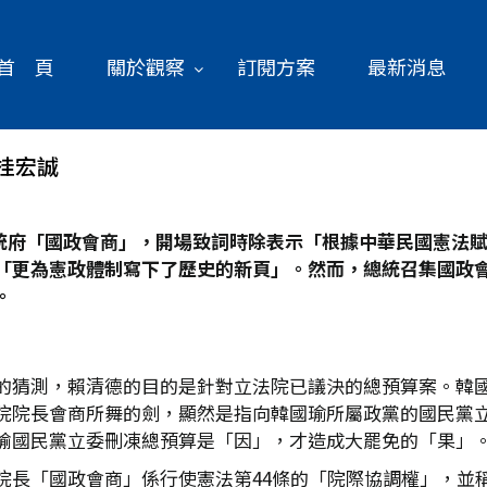
首 頁
關於觀察
訂閱方案
最新消息
桂宏誠
統府「國政會商」，開場致詞時除表示「根據中華民國憲法
「更為憲政體制寫下了歷史的新頁」。然而，總統召集國政
。
的猜測，賴清德的目的是針對立法院已議決的總預算案。韓
院院長會商所舞的劍，顯然是指向韓國瑜所屬政黨的國民黨
喻國民黨立委刪凍總預算是「因」，才造成大罷免的「果」
院長「國政會商」係行使憲法第44條的「院際協調權」，並