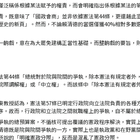
僅泛稱係根據某法賦予的權責，而會明確指出係根據某法的
責，既意味了「國政會商」並非依據憲法第44條，更還藉此
歷史的新頁」。然而，不論賴清德的當選僅獲40%相對多數
一齣戲，意在為大罷免建構正當性基礎。而整齣戲的要旨，
法第44條「總統對於院與院間的爭執，除本憲法有規定者外
院際調解權」或「中立權」。而該條中「除本憲法有規定者
東教授認為，憲法第57條已明定行政院向立法院負責的各種
序。故而，行政院和立法院之間就職權上的爭執，自不屬於
爭執的總預算案，不循核可提出覆議的憲政程序解決，實質
清德既是院與院間爭執的一方，實際上也是執政黨和在野黨
所說的「明確憲政分際」，反而是混亂了憲政分際。