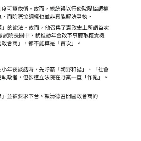
制度可資依循。故而，總統得以行使院際協調權
執，而院際協調權也並非真能解決爭執。
權」的說法。故而，他召集了憲政史上所謂首次
及考試院長關中，就推動年金改革事聽取權責機
國政會商」，都不能算是「首次」。
在小年夜談話時，先呼籲「朝野和諧」、「社會
高執政者，但卻遭立法院在野黨一直「作亂」。
舉」並被要求下台。賴清德召開國政會商的