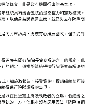
第幾條條文，此是政府機關行事的基本功。
宣示總統具有統合五院的最高權力和憲政權威。
選票，以他身為民進黨主席，就已失去在院際間
則是向民眾訴說，總統有心推展國政，但卻受到
，得召集有關各院院長會商解決之」的規定，此
外」的規定，係排除總統得進行院際會商解決的
方式，如施政報告、接受質詢、提請總統核可後
總統得進行院際調解的事項。
上是以在民進黨主席及執政者的立場，假總統之
間爭執的一方，他根本沒有適用憲法「院際協調