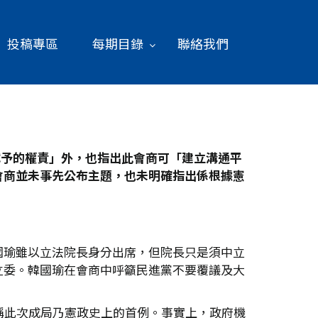
投稿專區
每期目錄
聯絡我們
賦予的權責」外，也指出此會商可「建立溝通平
會商並未事先公布主題，也未明確指出係根據憲
國瑜雖以立法院長身分出席，但院長只是須中立
立委。韓國瑜在會商中呼籲民進黨不要覆議及大
。
稱此次成局乃憲政史上的首例。事實上，政府機