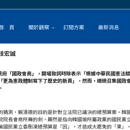
首 頁
關於觀察
訂閱方案
最新消息
桂宏誠
統府「國政會商」，開場致詞時除表示「根據中華民國憲法
「更為憲政體制寫下了歷史的新頁」。然而，總統召集國政
。
的猜測，賴清德的目的是針對立法院已議決的總預算案。韓
院院長會商所舞的劍，顯然是指向韓國瑜所屬政黨的國民黨
喻國民黨立委刪凍總預算是「因」，才造成大罷免的「果」