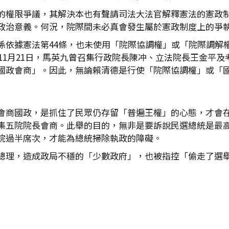
的權限爭議，其解決本也有聲請司法大法官解釋憲法的憲政
政治意義。何況，院際間未必真會發生屬於憲政制度上的爭
係依據憲法第44條，也未使用「院際協調權」或「院際調解
年11月21日，馬英九曾召集行政院長陳冲、立法院長王金平
國政會商」。因此，無論賴清德是行使「院際協調權」或「
會商國政，是抓住了民眾仍存留「普遍王權」的心態，才會
集五院院長會商。此舉的目的，無非是要訴說民選總統是最
院過半席次，才能為總統掃除執政的障礙。
總理，造成政局不穩的「少數政府」，也被指控「偷走了選