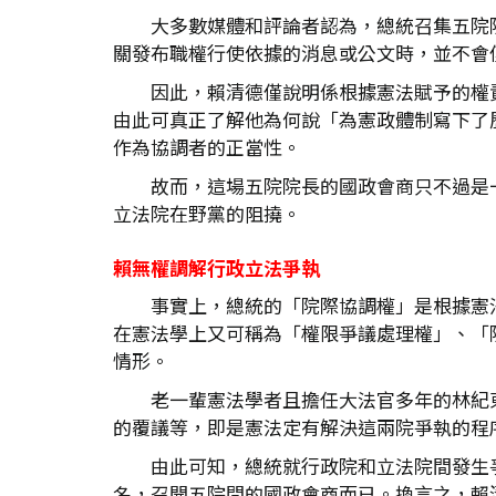
大多數媒體和評論者認為，總統召集五院
關發布職權行使依據的消息或公文時，並不會
因此，賴清德僅說明係根據憲法賦予的權
由此可真正了解他為何說「為憲政體制寫下了
作為協調者的正當性。
故而，這場五院院長的國政會商只不過是
立法院在野黨的阻撓。
賴無權調解行政立法爭執
事實上，總統的「院際協調權」是根據憲
在憲法學上又可稱為「權限爭議處理權」、「
情形。
老一輩憲法學者且擔任大法官多年的林紀
的覆議等，即是憲法定有解決這兩院爭執的程
由此可知，總統就行政院和立法院間發生
名，召開五院間的國政會商而已。換言之，賴