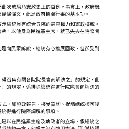
稱此次成局乃憲政史上的首例。事實上，政府機
第幾條條文，此是政府機關行事的基本功。
宣示總統具有統合五院的最高權力和憲政權威。
選票，以他身為民進黨主席，就已失去在院際間
則是向民眾訴說，總統有心推展國政，但卻受到
，得召集有關各院院長會商解決之」的規定，此
外」的規定，係排除總統得進行院際會商解決的
方式，如施政報告、接受質詢、提請總統核可後
總統得進行院際調解的事項。
上是以在民進黨主席及執政者的立場，假總統之
間爭執的一方，他根本沒有適用憲法「院際協調