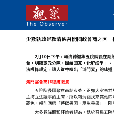
少數執政是賴清德召開國政會商之因│
2
月10
日下午，賴清德邀集五院院長在總
台，明確憲政分際，團結國家，化解紛爭」、
法哪條規定，讓人從中嗅出「鴻門宴」的味道
鴻門宴會商非總統職責
五院院長國政會商結束後，正如大家事前
主持立法議事的主席，所以賴清德找來其他四
罷免，賴則回應「菩薩畏因，眾生畏果」，隱
大多數媒體和評論者認為，總統召集五院