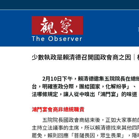
少數執政是賴清德召開國政會商之因│
2
月10
日下午，賴清德邀集五院院長在總
台，明確憲政分際，團結國家，化解紛爭」、
法哪條規定，讓人從中嗅出「鴻門宴」的味道
鴻門宴會商非總統職責
五院院長國政會商結束後，正如大家事前
主持立法議事的主席，所以賴清德找來其他四
罷免，賴則回應「菩薩畏因，眾生畏果」，隱