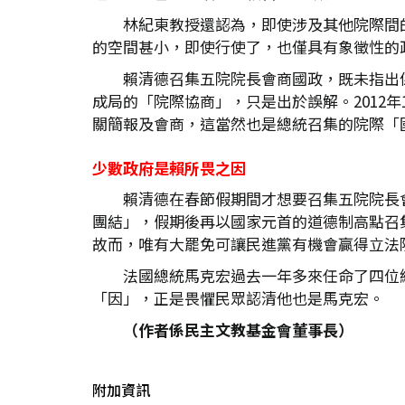
林紀東教授還認為，即使涉及其他院際間
的空間甚小，即使行使了，也僅具有象徵性的
賴清德召集五院院長會商國政，既未指出
成局的「院際協商」，只是出於誤解。2012
關簡報及會商，這當然也是總統召集的院際「
少數政府是賴所畏之因
賴清德在春節假期間才想要召集五院院長
團結」，假期後再以國家元首的道德制高點召
故而，唯有大罷免可讓民進黨有機會贏得立法
法國總統馬克宏過去一年多來任命了四位
「因」，正是畏懼民眾認清他也是馬克宏。
（作者係民主文教基金會董事長）
附加資訊