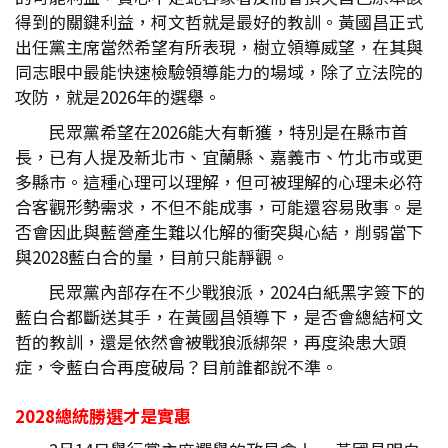
得到的關鍵利益，柯文哲就是最好的教訓。黃國昌正式
出任黨主席當然希望有所表現，樹立領導威望，在其與
同志眼中最能快速檢驗領導能力的場域，除了立法院的
攻防，就是2026年的選舉。
民眾黨希望在2026能大有斬獲，特別是在縣市首
長，已有人提及新北市、宜蘭縣、嘉義市、竹北市或更
多縣市。這種心理可以理解，但可被理解的心理未必符
合客觀形勢需求，不但不能成事，可能還容易敗事。是
否會因此與藍營產生難以化解的衝突與心結，削弱當下
與2028藍白合的量，目前只能靜觀。
民眾黨內部存在不少戰狼派，2024白紙黑字簽下的
藍白合都斷送其手，在黃國昌領導下，是否會總結柯文
哲的教訓，還是依然會被戰狼派綁架，再度染患大頭
症，令藍白合再度破局？目前誰都說不準。
2028
總統勝選才是實惠