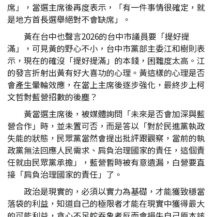
席」，當選主席後再度表示，「有一件事情很確定，就
是地方首長選舉絕對不會缺席」。
黃在台中也聲言2026的台中市議員要「提好提
滿」，可見黃的野心不小，台中市黨部主委江和樹則表
示，現在的確沒「提好提滿」的本錢，困難度太高。江
的發言折射出黃有好大喜功的心理。黃這樣的心理是否
會產生暈輪效應，在當上主席後逐步強化，最終步上柯
文哲對藍營招數的後塵？
黃當選主席後，被媒體詢問「未來是否會加深與藍
營合作」時，並未置可否，而是答以「對於民進黨執政
失能的狀態，民眾黨當然會提出批評跟觀察，當前的執
政黨無法回應人民需求、肩負治理國家的責任，這個責
任就由民眾黨承擔」，藍營暫時被有意遺漏，白營要直
接「肩負治理國家的責任」了。
政治是現實的，必須以實力為基礎，才能獲致穩當
落袋的利益，知道自己的極限者才能在現實中獲得最大
的可能利益，貪心不足蛇吞象者反而會損失自己原本該