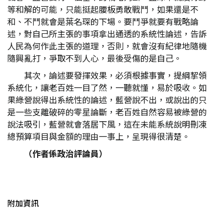
等和解的可能，只能挺起腰板勇敢戰鬥，如果還是不
和、不鬥就會是葉名琛的下場。要鬥爭就要有戰略論
述，對自己所主張的事項拿出通透的系統性論述，告訴
人民為何作此主張的道理，否則，就會沒有紀律地隨機
隨興亂打，爭取不到人心，最後受傷的是自己。
其次，論述要發揮效果，必須根據事實，提綱挈領
系統化，讓老百姓一目了然，一聽就懂，易於吸收。如
果綠營說得出系統性的論述，藍營說不出，或說出的只
是一些支離破碎的零星論斷，老百姓自然容易被綠營的
說法吸引，藍營就會落居下風，這在未能系統說明刪凍
總預算項目與金額的理由一事上，呈現得很清楚。
（作者係政治評論員）
附加資訊