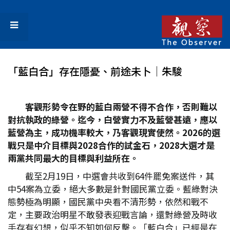
「藍白合」存在隱憂、前途未卜│朱駿
客觀形勢令在野的藍白兩營不得不合作，否則難以
對抗執政的綠營。迄今，白營實力不及藍營甚遠，應以
藍營為主，成功機率較大，乃客觀現實使然。2026
的選
戰只是中介目標與2028
合作的試金石，2028
大選才是
兩黨共同最大的目標與利益所在。
截至2月19日，中選會共收到64件罷免案送件，其
中54案為立委，絕大多數是針對國民黨立委。藍綠對決
態勢極為明顯，國民黨中央看不清形勢，依然和戰不
定，主要政治明星不敢發表迎戰言論，還對綠營及時收
手存有幻想，似乎不知如何反擊。「藍白合」已經是在