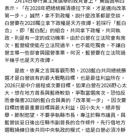
2月14日舉行黨主席選舉的政見會上， 黃國昌明白
表示，「在2028年把總統賴清德拉下來，才是邁向改革
第一步。」誠然，拿不到政權，說什麼改革都是空談，
白營要在2028獨立拿下政權是天方夜譚。若採行「藍白
合」，即「藍白配」的組合，共同拿下政權，共同執
政，則是有一定的成功機率。由於白營在立法院會有席
次，藍營縱使能在立法院過半，也不能吃獨食，不讓白
營主導一些部會與國營事業。何況，藍營要在立法院過
半幾乎也是天方夜譚。
是故，依黃之言與客觀形勢，2028藍白共同總統勝
選才是白營該有的最大戰略目標，也是最佳利益所在，
2026只是中介過程或次要目標。如果白營在2026野心太
大，想在地方首長與藍綠較勁，爭取當選席次，恐怕反
而會傷害2028的藍白合與黃的「改革第一步」。因次要
目標妨害最重要目標與最大利益，因小失大，絕非智
舉。節制慾望，不要爭執縣市長，專注於縣市議員，與
藍營談妥日後出任縣市副首長的合作條件，先行借地方
選戰操練日後共同中央執政的模式，這是白營必須冷靜