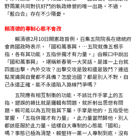
野兩黨共同對抗好鬥的執政綠營的唯一出路。不過，
「藍白合」存在不少隱憂。
賴清德的專制心態不會改
賴清德2月10日開憲政首例，召集五院院長在總統府
會商國政時表示，「國和萬事興，…五院就像五根手
指，各有其功能，五指併攏才有力量。」由賴口中說出
「國和萬事興」，堪稱新春第一大笑話。是誰一上台就
四面出擊，內外交攻？出擊交攻是致和還是致鬥？連這
點常識與自覺都不具備？怎麼治國？都是別人不對，自
己永遠正確，能不永遠陷入路線鬥爭嗎？
五院應有相互制衡的功能，不該比作手掌上的五
指，錯誤的類比就是邏輯有問題，就折射出思想有問
題。賴可能以為五院皆其下屬，手掌是他的，五指受他
掌握，「五指併攏才有力量」，此力量當然歸他，別人
都該臣服於此力量。這樣自大專制的心態能「國和」
嗎？事態已極為清楚，賴堅持一黨一人專制到底，沒有