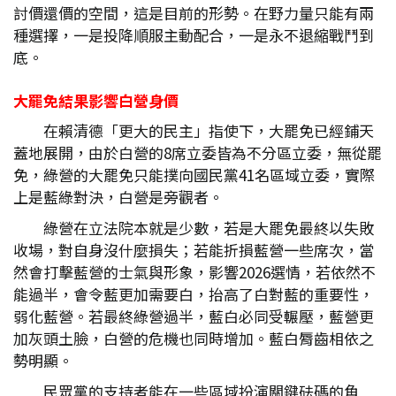
討價還價的空間，這是目前的形勢。在野力量只能有兩
種選擇，一是投降順服主動配合，一是永不退縮戰鬥到
底。
大罷免結果影響白營身價
在賴清德「更大的民主」指使下，大罷免已經鋪天
蓋地展開，由於白營的8席立委皆為不分區立委，無從罷
免，綠營的大罷免只能撲向國民黨41名區域立委，實際
上是藍綠對決，白營是旁觀者。
綠營在立法院本就是少數，若是大罷免最終以失敗
收場，對自身沒什麼損失；若能折損藍營一些席次，當
然會打擊藍營的士氣與形象，影響2026選情，若依然不
能過半，會令藍更加需要白，抬高了白對藍的重要性，
弱化藍營。若最終綠營過半，藍白必同受輾壓，藍營更
加灰頭土臉，白營的危機也同時增加。藍白脣齒相依之
勢明顯。
民眾黨的支持者能在一些區域扮演關鍵砝碼的角