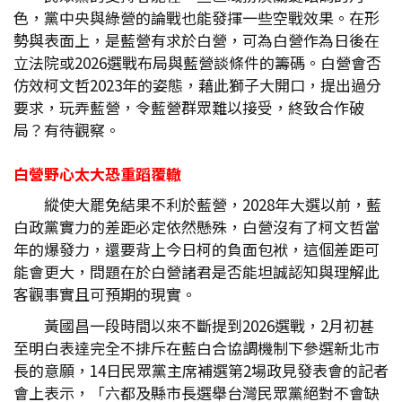
色，黨中央與綠營的論戰也能發揮一些空戰效果。在形
勢與表面上，是藍營有求於白營，可為白營作為日後在
立法院或2026選戰布局與藍營談條件的籌碼。白營會否
仿效柯文哲2023年的姿態，藉此獅子大開口，提出過分
要求，玩弄藍營，令藍營群眾難以接受，終致合作破
局？有待觀察。
白營野心太大恐重蹈覆轍
縱使大罷免結果不利於藍營，2028年大選以前，藍
白政黨實力的差距必定依然懸殊，白營沒有了柯文哲當
年的爆發力，還要背上今日柯的負面包袱，這個差距可
能會更大，問題在於白營諸君是否能坦誠認知與理解此
客觀事實且可預期的現實。
黃國昌一段時間以來不斷提到2026選戰，2月初甚
至明白表達完全不排斥在藍白合協調機制下參選新北市
長的意願，14日民眾黨主席補選第2場政見發表會的記者
會上表示，「六都及縣市長選舉台灣民眾黨絕對不會缺