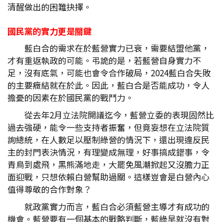
清醒做出的困難抉擇。
國民黨的實力更是關鍵
藍白合的需求在於藍營實力已衰，需要結盟他黨，
才有重返執政的可能。弔詭的是，若藍營自身實力不
足，沒有底氣，可能也會令合作破局，2024藍白合失敗
的主要癥結就在於此。因此，藍白合是否能成功，令人
擔憂的因素在於國民黨的戰鬥力。
從去年2月立法院開議迄今，藍營立委的表現固然比
過去強硬，能令一些支持者振奮，但竟妄想在立法院質
詢總統，在人數足以壓制綠營的情況下，還出現違反民
主的封門表決情況，有理變成無理，好事搞成錯事，令
青鳥到處飛，黑熊滿地走，大罷免風潮掀起又沒膽力正
面迎戰，只想依賴白營幫助過關。這樣豈會是白營內心
值得尊敬的合作對象？
就政黨實力而言，藍白合必須藍營主導才有成功的
機會。藍營要有一個基本的戰略判斷，藍綠早就沒有對