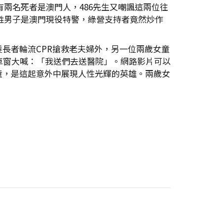
有兩名死者是澳門人，486先生又嘲諷這兩位往
鄧姓男子是澳門現役特警，綠營支持者竟然炒作
長者輪流CPR搶救老夫婦外，另一位兩歲女童
車窗大喊：「我送們去送醫院」。網路影片可以
童，是這起意外中展現人性光輝的英雄。兩歲女