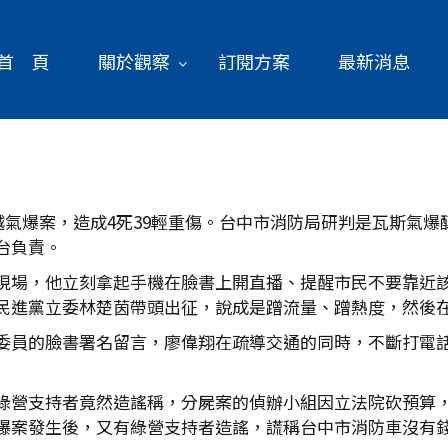
首 頁
關於觀察
訂閱方案
最新消息
三越氣爆案，造成4死39輕重傷。台中市消防局研判是瓦斯氣
台負責。
現場，他立刻拿起手機在臉書上開直播、提醒市民不要靠近
民進黨立委林楚茵帶頭出征，說成是蹭流量、蹭熱度，然後
委員的臉書署名留言，廖偉翔在疏導交通的同時，不斷打電
綠營支持者竟然造謠稱，分屍案的偵辦小組因立法院砍預算
爆案發生後，又有綠營支持者造謠，謊稱台中市消防車沒有