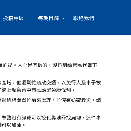
投稿專區
每期目錄
聯絡我們
爆釀的禍。人心是肉做的，沒料到綠營民代當下
該區域，他還幫忙疏散交通，以免行人及車子被
在網上煽動台中市民應罷免廖偉翔。
話聯絡相關單位前來處理，並沒有妨礙救災，請
，導致沒有經費可以挖化糞池尋找屍塊，這件事
錢可以加油。