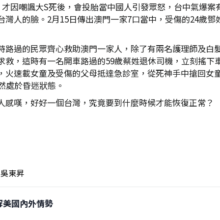
，才因嘲諷大S死後，會投胎當中國人引發眾怒，台中氣爆案
灣人的臉。2月15日傳出澳門一家7口當中，受傷的24歲
時路過的民眾齊心救助澳門一家人，除了有兩名護理師及白髮
求救，這時有一名開車路過的59歲蔡姓退休司機，立刻搖下
，火速載女童及受傷的父母抵達急診室，從死神手中搶回女
然處於昏迷狀態。
人感嘆，好好一個台灣，究竟要到什麼時候才能恢復正常？
吳東昇
狂拆解美國內外情勢