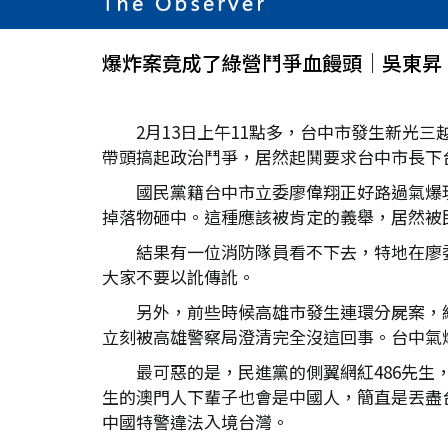
爆炸案竟成了綠營鬥爭血饅頭│吳東昇
2月13日上午11點多，台中市發生新光
帶頭搞起政治鬥爭，居然起鬨要求台中市長下
國民黨籍台中市立委廖偉翔正好路過氣爆
掉落物砸中。這種應該被肯定的義舉，居然被
結果有一位消防隊員看不下去，特地在廖
大家不要以訛傳訛。
另外，前些時候高雄市發生連環分屍案，
立刻被高雄警察局澄清完全沒這回事。台中氣
最可惡的是，民進黨的側翼網紅486先生
生的澳門人下輩子也會是中國人，簡直是丟盡台
中國特警違法入境台灣。