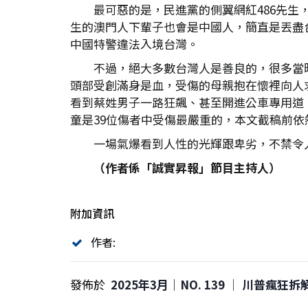
最可惡的是，民進黨的側翼網紅486先生
生的澳門人下輩子也會是中國人，簡直是丟盡台
中國特警違法入境台灣。
不過，絕大多數台灣人是善良的，很多當
頭部受創滿身是血，受傷的母親抱在懷裡向人
看到蔡姓男子一路狂飆、甚至開進公車專用道
童是39位傷者中受傷最嚴重的，本文截稿前依
一場氣爆看到人性的光輝跟卑劣，不禁令
（作者係「誠實昇報」節目主持人）
附加資訊
作者:
發佈於
2025年3月｜NO. 139 │ 川普瘋