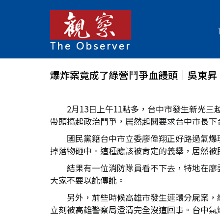
爆炸案竟成了綠營鬥爭血饅頭│吳東昇
2月13日上午11點多，台中市發生新光
帶頭搞起政治鬥爭，居然起鬨要求台中市長下
國民黨籍台中市立委廖偉翔正好路過氣爆
掉落物砸中。這種應該被肯定的義舉，居然被
結果有一位消防隊員看不下去，特地在廖
大家不要以訛傳訛。
另外，前些時候高雄市發生連環分屍案，
立刻被高雄警察局澄清完全沒這回事。台中氣