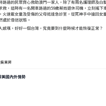
時路過的民眾齊心救助澳門一家人，除了有兩名護理師及白髮
求救，這時有一名開車路過的59歲蔡姓退休司機，立刻搖下
，火速載女童及受傷的父母抵達急診室，從死神手中搶回女
然處於昏迷狀態。
人感嘆，好好一個台灣，究竟要到什麼時候才能恢復正常？
吳東昇
狂拆解美國內外情勢