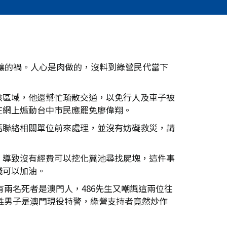
爆釀的禍。人心是肉做的，沒料到綠營民代當下
該區域，他還幫忙疏散交通，以免行人及車子被
在網上煽動台中市民應罷免廖偉翔。
話聯絡相關單位前來處理，並沒有妨礙救災，請
，導致沒有經費可以挖化糞池尋找屍塊，這件事
錢可以加油。
有兩名死者是澳門人，486先生又嘲諷這兩位往
鄧姓男子是澳門現役特警，綠營支持者竟然炒作