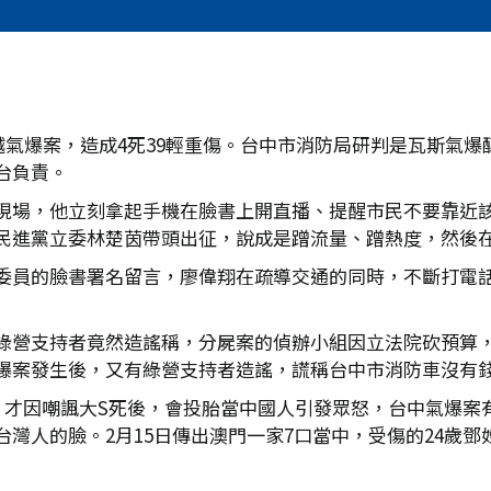
三越氣爆案，造成4死39輕重傷。台中市消防局研判是瓦斯氣
台負責。
現場，他立刻拿起手機在臉書上開直播、提醒市民不要靠近
民進黨立委林楚茵帶頭出征，說成是蹭流量、蹭熱度，然後
委員的臉書署名留言，廖偉翔在疏導交通的同時，不斷打電
綠營支持者竟然造謠稱，分屍案的偵辦小組因立法院砍預算
爆案發生後，又有綠營支持者造謠，謊稱台中市消防車沒有
，才因嘲諷大S死後，會投胎當中國人引發眾怒，台中氣爆案
灣人的臉。2月15日傳出澳門一家7口當中，受傷的24歲