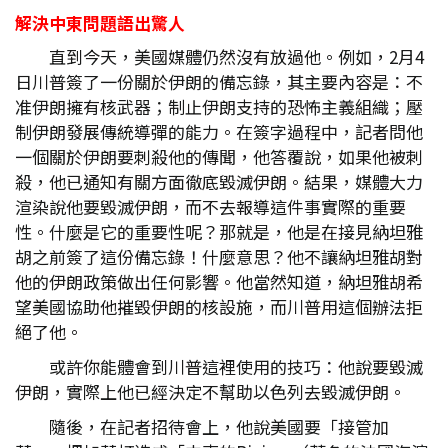
解決中東問題語出驚人
直到今天，美國媒體仍然沒有放過他。例如，2月4
日川普簽了一份關於伊朗的備忘錄，其主要內容是：不
准伊朗擁有核武器；制止伊朗支持的恐怖主義組織；壓
制伊朗發展傳統導彈的能力。在簽字過程中，記者問他
一個關於伊朗要刺殺他的傳聞，他答覆說，如果他被刺
殺，他已通知有關方面徹底毀滅伊朗。結果，媒體大力
渲染說他要毀滅伊朗，而不去報導這件事實際的重要
性。什麼是它的重要性呢？那就是，他是在接見納坦雅
胡之前簽了這份備忘錄！什麼意思？他不讓納坦雅胡對
他的伊朗政策做出任何影響。他當然知道，納坦雅胡希
望美國協助他摧毀伊朗的核設施，而川普用這個辦法拒
絕了他。
或許你能體會到川普這裡使用的技巧：他說要毀滅
伊朗，實際上他已經決定不幫助以色列去毀滅伊朗。
隨後，在記者招待會上，他說美國要「接管加