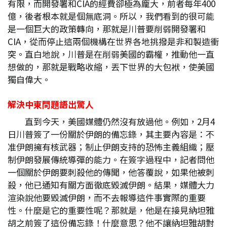
有限，而開發署和CIA的經費卻極為龐大，前者每年400
億，後者根本就是個無底洞。所以，我們看到的很可能
是一個巨大的政策轉向，那就是川普要削弱開發署和
CIA，從而停止這兩個機構在世界各地挑撥是非和製造衝
突。直白地說，川普是在削弱美國的霸權，推動他一直
想做的，那就是戰略收縮，丟下世界的大包袱，使美國
獨自偉大。
解決中東問題語出驚人
直到今天，美國媒體仍然沒有放過他。例如，2月4
日川普簽了一份關於伊朗的備忘錄，其主要內容是：不
准伊朗擁有核武器；制止伊朗支持的恐怖主義組織；壓
制伊朗發展傳統導彈的能力。在簽字過程中，記者問他
一個關於伊朗要刺殺他的傳聞，他答覆說，如果他被刺
殺，他已通知有關方面徹底毀滅伊朗。結果，媒體大力
渲染說他要毀滅伊朗，而不去報導這件事實際的重要
性。什麼是它的重要性呢？那就是，他是在接見納坦雅
胡之前簽了這份備忘錄！什麼意思？他不讓納坦雅胡對