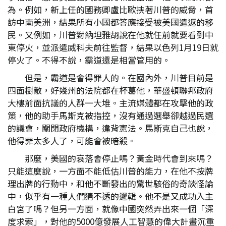
為。例如，新上任的國務卿盧比歐挾著川普的威脅，首
訪中南美洲，結果所有小國都答應接受被美國遣返的移
民。又例如，川普對納坦雅胡說在他就任前就要看到中
東停火，並派遣威科夫前往監督，結果以色列1月19日就
停火了。不得不說，霸道還是相當管用的。
但是，霸道是會得罪人的。在國內外，川普目前是
四面樹敵，好幾州的法院都在杯葛他，華盛頓聯邦政府
大樓前面抗議的人群一大堆。主流媒體都在攻擊他的政
策，他的助手馬斯克被指控，沒有通過選舉卻越過民選
的議會，關閉政府機構，違背憲法。馬斯克自己也說，
他得罪太多人了，可能會被暗殺。
那麼，美國的衰落會停止嗎？黃金時代會到來嗎？
只能這麼說，一方面不能低估川普的能力，在他不按牌
理出牌的行動中，和他不斷發出的驚世駭俗的奇談怪論
中，似乎有一種人們猜不透的邏輯。他不是又成功入主
白宮了嗎？但另一方面，就像中國突然弄出來一個「深
度求索」，對他的5000億發展人工智慧的偉大計畫沉重