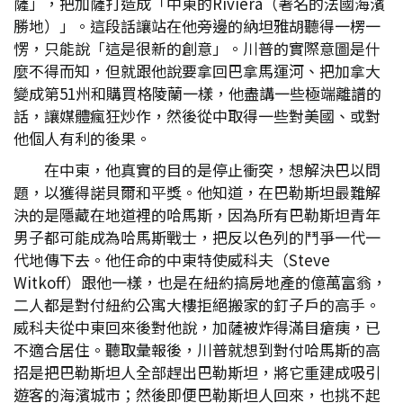
薩」，把加薩打造成「中東的Riviera（著名的法國海濱
勝地）」。這段話讓站在他旁邊的納坦雅胡聽得一楞一
愣，只能說「這是很新的創意」。川普的實際意圖是什
麼不得而知，但就跟他說要拿回巴拿馬運河、把加拿大
變成第51州和購買格陵蘭一樣，他盡講一些極端離譜的
話，讓媒體瘋狂炒作，然後從中取得一些對美國、或對
他個人有利的後果。
在中東，他真實的目的是停止衝突，想解決巴以問
題，以獲得諾貝爾和平獎。他知道，在巴勒斯坦最難解
決的是隱藏在地道裡的哈馬斯，因為所有巴勒斯坦青年
男子都可能成為哈馬斯戰士，把反以色列的鬥爭一代一
代地傳下去。他任命的中東特使威科夫（Steve
Witkoff）跟他一樣，也是在紐約搞房地產的億萬富翁，
二人都是對付紐約公寓大樓拒絕搬家的釘子戶的高手。
威科夫從中東回來後對他說，加薩被炸得滿目瘡痍，已
不適合居住。聽取彙報後，川普就想到對付哈馬斯的高
招是把巴勒斯坦人全部趕出巴勒斯坦，將它重建成吸引
遊客的海濱城市；然後即便巴勒斯坦人回來，也挑不起