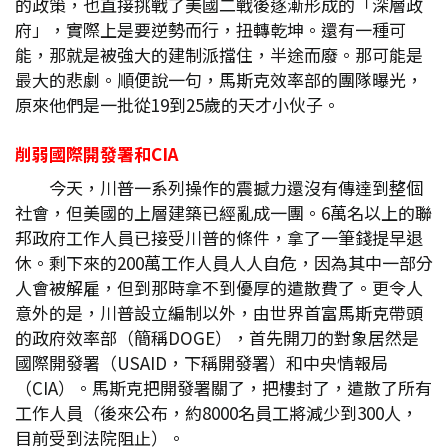
的政策，也直接挑戰了美國二戰後逐漸形成的「深層政
府」，實際上是要逆勢而行，扭轉乾坤。還有一種可
能，那就是被強大的建制派擋住，半途而廢。那可能是
最大的悲劇。順便說一句，馬斯克效率部的團隊曝光，
原來他們是一批從19到25歲的天才小伙子。
削弱國際開發署和CIA
今天，川普一系列操作的震撼力還沒有傳達到整個
社會，但美國的上層建築已經亂成一團。6萬名以上的聯
邦政府工作人員已接受川普的條件，拿了一筆錢提早退
休。剩下來的200萬工作人員人人自危，因為其中一部分
人會被解雇，但到那時拿不到優厚的遣散費了。更令人
意外的是，川普設立編制以外，由世界首富馬斯克帶頭
的政府效率部（簡稱DOGE），首先開刀的對象居然是
國際開發署（USAID，下稱開發署）和中央情報局
（CIA）。馬斯克把開發署關了，把樓封了，遣散了所有
工作人員（後來公布，約8000名員工將減少到300人，
目前受到法院阻止）。