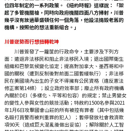
位四年制定的一系列政策。《紐約時報》這樣說：「架
起了多管機關槍，同時向政府機關四面八方掃射，川普
幾乎沒有放過華盛頓任何一個角落，他設法搗毀老舊的
機構，按照他的想法重新組合。」
川普逆勢而行想扭轉乾坤
川普簽發了一籮筐的行政命令，主要涉及下列方
面：遣返非法移民和阻止非法移民入境；退出國際衛生
組織和巴黎氣候變化協定；提高對加拿大、墨西哥和中
國的關稅（遭到反制後對前面二國暫緩執行）；非法移
民在美國境內出生的子女不得擁有公民資格（違反憲法
修正案第14條）；設立政府效率部；廢止所有政府機構
內關於DEI（多樣化、平等和包容）的規定；禁止男變女
的變性人參與女性的競技活動；特赦約1500名參與2021
年1月6日攻擊國會山莊的所有被控有罪者（其中包括幾
名毆打員警而被判重罪的犯人）；暫停發放社會救濟款
項90天（造成巨大混亂後做出妥協）；解除關於人工智