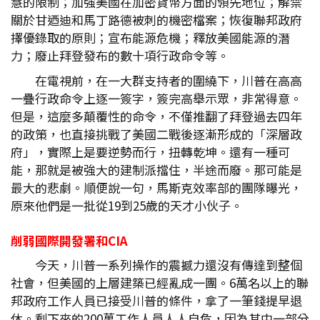
慧的限制；加強美國在加密貨幣方面的領先地位；解禁
關於甘迺迪和馬丁路德被刺的機密檔案；恢復聯邦政府
擇優錄取的原則；宣布能源危機；釋放美國能源的潛
力；廢止拜登發布的數十項行政命令等。
在電視前，在一大群支持者的圍繞下，川普在高高
一疊行政命令上逐一簽字，簽完高舉示眾，非常得意。
但是，這麼多顛覆性的命令，不僅推翻了拜登過去四年
的政策，也直接挑戰了美國二戰後逐漸形成的「深層政
府」，實際上是要逆勢而行，扭轉乾坤。還有一種可
能，那就是被強大的建制派擋住，半途而廢。那可能是
最大的悲劇。順便說一句，馬斯克效率部的團隊曝光，
原來他們是一批從19到25歲的天才小伙子。
削弱國際開發署和CIA
今天，川普一系列操作的震撼力還沒有傳達到整個
社會，但美國的上層建築已經亂成一團。6萬名以上的聯
邦政府工作人員已接受川普的條件，拿了一筆錢提早退
休。剩下來的200萬工作人員人人自危，因為其中一部分