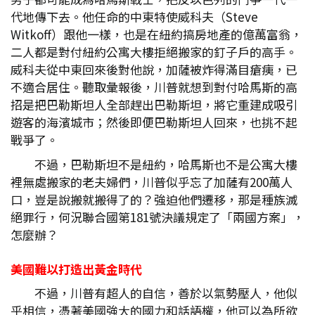
代地傳下去。他任命的中東特使威科夫（Steve
Witkoff）跟他一樣，也是在紐約搞房地產的億萬富翁，
二人都是對付紐約公寓大樓拒絕搬家的釘子戶的高手。
威科夫從中東回來後對他說，加薩被炸得滿目瘡痍，已
不適合居住。聽取彙報後，川普就想到對付哈馬斯的高
招是把巴勒斯坦人全部趕出巴勒斯坦，將它重建成吸引
遊客的海濱城市；然後即便巴勒斯坦人回來，也挑不起
戰爭了。
不過，巴勒斯坦不是紐約，哈馬斯也不是公寓大樓
裡無處搬家的老夫婦們，川普似乎忘了加薩有200萬人
口，豈是說搬就搬得了的？強迫他們遷移，那是種族滅
絕罪行，何況聯合國第181號決議規定了「兩國方案」，
怎麼辦？
美國難以打造出黃金時代
不過，川普有超人的自信，善於以氣勢壓人，他似
乎相信，憑著美國強大的國力和話語權，他可以為所欲