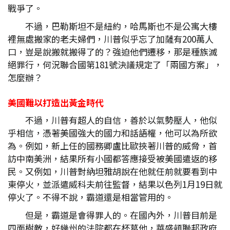
戰爭了。
不過，巴勒斯坦不是紐約，哈馬斯也不是公寓大樓
裡無處搬家的老夫婦們，川普似乎忘了加薩有200萬人
口，豈是說搬就搬得了的？強迫他們遷移，那是種族滅
絕罪行，何況聯合國第181號決議規定了「兩國方案」，
怎麼辦？
美國難以打造出黃金時代
不過，川普有超人的自信，善於以氣勢壓人，他似
乎相信，憑著美國強大的國力和話語權，他可以為所欲
為。例如，新上任的國務卿盧比歐挾著川普的威脅，首
訪中南美洲，結果所有小國都答應接受被美國遣返的移
民。又例如，川普對納坦雅胡說在他就任前就要看到中
東停火，並派遣威科夫前往監督，結果以色列1月19日就
停火了。不得不說，霸道還是相當管用的。
但是，霸道是會得罪人的。在國內外，川普目前是
四面樹敵，好幾州的法院都在杯葛他，華盛頓聯邦政府