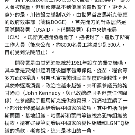
人會被解雇，但到那時拿不到優厚的遣散費了。更令人
意外的是，川普設立編制以外，由世界首富馬斯克帶頭
的政府效率部（簡稱DOGE），首先開刀的對象居然是
國際開發署（USAID，下稱開發署）和中央情報局
（CIA）。馬斯克把開發署關了，把樓封了，遣散了所有
工作人員（後來公布，約8000名員工將減少到300人，
目前受到法院阻止）。
開發署是由甘迺迪總統於1961年設立的獨立機構，
其本意是要提供經濟落後國家醫療保健、疫苗、糧食等
多方面的援助，附帶也宣揚美國民主制度的優越性。但
其使命逐漸演變，政治性越來越強。共和黨參議員約翰
甘迺迪（John Kennedy，與已故總統同名但無任何關
係）在參議院手握馬斯克提供的資訊，沉痛地宣讀了一
小部分開發署捐助給發展中國家的款項，其中包括向伊
斯蘭國、基地組織、哈馬斯和葉門等被視為恐怖組織的
捐款，還有好幾筆向發展中國家的變性組織和LGNTQ組
織的捐款。老實說，這只是冰山的一角。