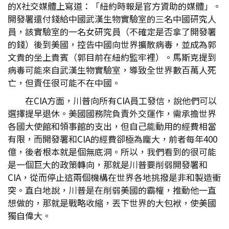
的X社交媒體上寫道：「紐約時報是官方資助的媒體」。
開發署還付錢給中國武漢生物實驗室的三名中國研究人
員，該實驗室的一名女研究員（不確定是否拿了開發署
的錢）後到美國，控告中國向世界擴散病毒，並成為郭
文貴的坐上貴賓（郭目前在紐約監牢裡）。馬斯克提到
病毒可能來自武漢生物實驗室，導致全世界數百萬人死
亡，但責任很可能不在中國。
在CIA方面，川普向所有CIA員工發信，說他們可以
選擇提早退休。美國國務院負責外交運作，需承擔世界
各國大使館和領事館的支出，但自己能動用的經費相當
有限，而開發署和CIA的經費卻極為龐大，前者每年400
億，後者根本就是個無底洞。所以，我們看到的很可能
是一個巨大的政策轉向，那就是川普要削弱開發署和
CIA，從而停止這兩個機構在世界各地挑撥是非和製造衝
突。直白地說，川普是在削弱美國的霸權，推動他一直
想做的，那就是戰略收縮，丟下世界的大包袱，使美國
獨自偉大。