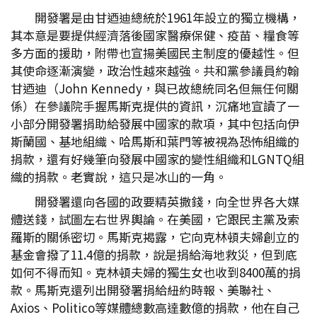
開發署是由甘迺迪總統於1961年設立的獨立機構，
其本意是要提供經濟落後國家醫療保健、疫苗、糧食等
多方面的援助，附帶也宣揚美國民主制度的優越性。但
其使命逐漸演變，政治性越來越強。共和黨參議員約翰
甘迺迪（John Kennedy，與已故總統同名但無任何關
係）在參議院手握馬斯克提供的資訊，沉痛地宣讀了一
小部分開發署捐助給發展中國家的款項，其中包括向伊
斯蘭國、基地組織、哈馬斯和葉門等被視為恐怖組織的
捐款，還有好幾筆向發展中國家的變性組織和LGNTQ組
織的捐款。老實說，這只是冰山的一角。
開發署還向各國的政要精英撒錢，向全世界各大媒
體送錢，試圖左右世界輿論。在美國，它跟民主黨及索
羅斯的關係密切。馬斯克揭露，它向克林頓夫婦創立的
基金會撥了11.4億的捐款，說是捐給海地救災，但到底
如何不得而知。克林頓夫婦的獨生女也收到8400萬的捐
款。馬斯克還列出開發署捐給紐約時報、美聯社、
Axios、Politico等媒體總數高達數億的捐款，他在自己