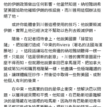
他的伊朗政策做出任何影響。他當然知道，納坦雅胡希
望美國協助他摧毀伊朗的核設施，而川普用這個辦法拒
絕了他。
或許你能體會到川普這裡使用的技巧：他說要毀滅
伊朗，實際上他已經決定不幫助以色列去毀滅伊朗。
隨後，在記者招待會上，他說美國要「接管加
薩」，把加薩打造成「中東的Riviera（著名的法國海濱
勝地）」。這段話讓站在他旁邊的納坦雅胡聽得一楞一
愣，只能說「這是很新的創意」。川普的實際意圖是什
麼不得而知，但就跟他說要拿回巴拿馬運河、把加拿大
變成第51州和購買格陵蘭一樣，他盡講一些極端離譜的
話，讓媒體瘋狂炒作，然後從中取得一些對美國、或對
他個人有利的後果。
在中東，他真實的目的是停止衝突，想解決巴以問
題，以獲得諾貝爾和平獎。他知道，在巴勒斯坦最難解
決的是隱藏在地道裡的哈馬斯，因為所有巴勒斯坦青年
男子都可能成為哈馬斯戰士，把反以色列的鬥爭一代一