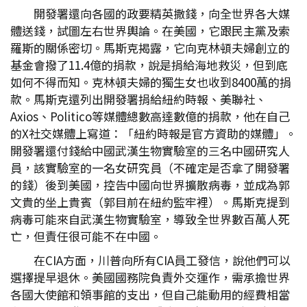
開發署還向各國的政要精英撒錢，向全世界各大媒
體送錢，試圖左右世界輿論。在美國，它跟民主黨及索
羅斯的關係密切。馬斯克揭露，它向克林頓夫婦創立的
基金會撥了11.4億的捐款，說是捐給海地救災，但到底
如何不得而知。克林頓夫婦的獨生女也收到8400萬的捐
款。馬斯克還列出開發署捐給紐約時報、美聯社、
Axios、Politico等媒體總數高達數億的捐款，他在自己
的X社交媒體上寫道：「紐約時報是官方資助的媒體」。
開發署還付錢給中國武漢生物實驗室的三名中國研究人
員，該實驗室的一名女研究員（不確定是否拿了開發署
的錢）後到美國，控告中國向世界擴散病毒，並成為郭
文貴的坐上貴賓（郭目前在紐約監牢裡）。馬斯克提到
病毒可能來自武漢生物實驗室，導致全世界數百萬人死
亡，但責任很可能不在中國。
在CIA方面，川普向所有CIA員工發信，說他們可以
選擇提早退休。美國國務院負責外交運作，需承擔世界
各國大使館和領事館的支出，但自己能動用的經費相當