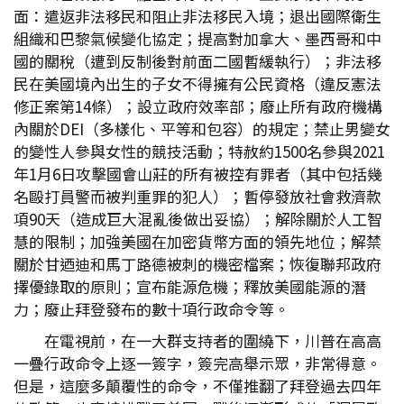
面：遣返非法移民和阻止非法移民入境；退出國際衛生
組織和巴黎氣候變化協定；提高對加拿大、墨西哥和中
國的關稅（遭到反制後對前面二國暫緩執行）；非法移
民在美國境內出生的子女不得擁有公民資格（違反憲法
修正案第14條）；設立政府效率部；廢止所有政府機構
內關於DEI（多樣化、平等和包容）的規定；禁止男變女
的變性人參與女性的競技活動；特赦約1500名參與2021
年1月6日攻擊國會山莊的所有被控有罪者（其中包括幾
名毆打員警而被判重罪的犯人）；暫停發放社會救濟款
項90天（造成巨大混亂後做出妥協）；解除關於人工智
慧的限制；加強美國在加密貨幣方面的領先地位；解禁
關於甘迺迪和馬丁路德被刺的機密檔案；恢復聯邦政府
擇優錄取的原則；宣布能源危機；釋放美國能源的潛
力；廢止拜登發布的數十項行政命令等。
在電視前，在一大群支持者的圍繞下，川普在高高
一疊行政命令上逐一簽字，簽完高舉示眾，非常得意。
但是，這麼多顛覆性的命令，不僅推翻了拜登過去四年