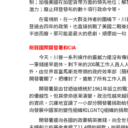
制；加強美國在加密貨幣方面的領先地位；解
潛力；廢止拜登發布的數十項行政命令等。
在電視前，在一大群支持者的圍繞下，川
登過去四年的政策，也直接挑戰了美國二戰後
半途而廢。那可能是最大的悲劇。順便說一句，
削弱國際開發署和CIA
今天，川普一系列操作的震撼力還沒有傳
一筆錢提早退休。剩下來的200萬工作人員
外，由世界首富馬斯克帶頭的政府效率部（簡稱
開發署關了，把樓封了，遣散了所有工作人員（
開發署是由甘迺迪總統於1961年設立
的優越性。但其使命逐漸演變，政治性越來越強
的資訊，沉痛地宣讀了一小部分開發署捐助給
向發展中國家的變性組織和LGNTQ組織的捐
開發署還向各國的政要精英撒錢，向全世
夫婦創立的基金會撥了11.4億的捐款，說是