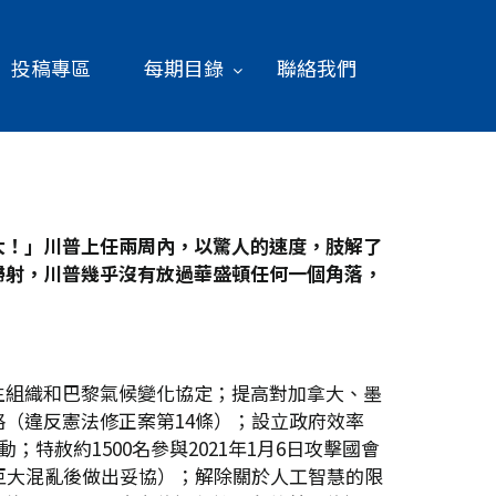
投稿專區
每期目錄
聯絡我們
大！」川普上任兩周內，以驚人的速度，肢解了
掃射，川普幾乎沒有放過華盛頓任何一個角落，
生組織和巴黎氣候變化協定；提高對加拿大、墨
（違反憲法修正案第14條）；設立政府效率
特赦約1500名參與2021年1月6日攻擊國會
巨大混亂後做出妥協）；解除關於人工智慧的限