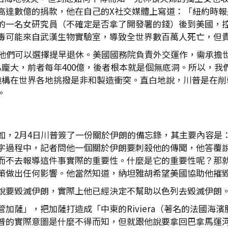
等媒體總數高達數億的捐款，他在自己的X社交媒體上寫道：「紐
的一名女研究員（不確定是否拿了開發署的錢）後到美國，
毒可能來自武漢生物實驗室，導致全世界數百萬人死亡，但
，說他們可以選擇提早退休。美國國務院負責外交運作，需承
為龐大，前者每年400億，後者根本就是個無底洞。所以，
個機構在世界各地挑撥是非和製造衝突。直白地說，川普是在
。
如，2月4日川普簽了一份關於伊朗的備忘錄，其主要內容是
字過程中，記者問他一個關於伊朗要刺殺他的傳聞，他答覆
而不去報導這件事實際的重要性。什麼是它的重要性呢？那
策做出任何影響。他當然知道，納坦雅胡希望美國協助他摧
說要毀滅伊朗，實際上他已經決定不幫助以色列去毀滅伊朗
加薩」，把加薩打造成「中東的Riviera（著名的法國海
普的實際意圖是什麼不得而知，但就跟他說要拿回巴拿馬運河