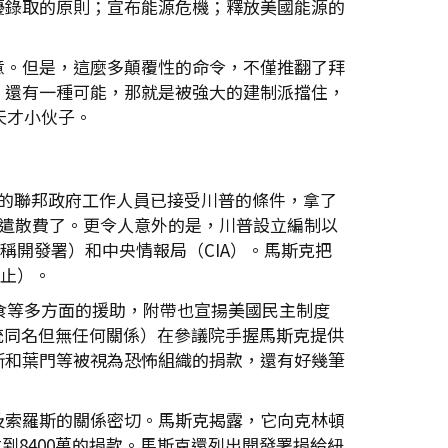
優錄取的原則；宣布能源危機；釋放美國能源的
意。但是，這麼多顛覆性的命令，不僅推翻了拜
。還有一種可能，那就是被強大的建制派擋住，
天才小伙子。
的聯邦政府工作人員已接受川普的條件，拿了
的遣散費了。更令人意外的是，川普設立編制以
稱開發署）和中央情報局（CIA）。馬斯克把
阻止）。
食等多方面的援助，附帶也宣揚美國民主制度
總統同名但無任何關係）在參議院手握馬斯克提供
斯和葉門等被視為恐怖組織的捐款，還有好幾筆
及索羅斯的關係密切。馬斯克揭露，它向克林頓
到8400萬的捐款。馬斯克還列出開發署捐給紐