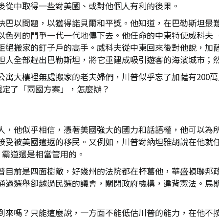
後從中取得一些對美國、或對他個人有利的後果。
決巴以問題，以獲得諾貝爾和平獎。他知道，在巴勒斯坦最
列的鬥爭一代一代地傳下去。他任命的中東特使威科夫（Stev
拒絕搬家的釘子戶的高手。威科夫從中東回來後對他說，加
坦人全部趕出巴勒斯坦，將它重建成吸引遊客的海濱城市；
公寓大樓裡無處搬家的老夫婦們，川普似乎忘了加薩有200
規定了「兩國方案」，怎麼辦？
人，他似乎相信，憑著美國強大的國力和話語權，他可以為
接受被美國遣返的移民。又例如，川普對納坦雅胡說在他就
，霸道還是相當管用的。
普目前是四面樹敵，好幾州的法院都在杯葛他，華盛頓聯邦
通過選舉卻越過民選的議會，關閉政府機構，違背憲法。馬
到來嗎？只能這麼說，一方面不能低估川普的能力，在他不