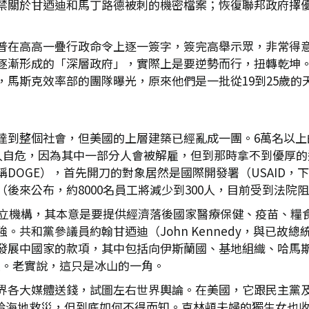
禁關於甘迺迪和馬丁路德被刺的機密檔案；恢復聯邦政府擇
普在高高一疊行政命令上逐一簽字，簽完高舉示眾，非常得
逐漸形成的「深層政府」，實際上是要逆勢而行，扭轉乾坤
馬斯克效率部的團隊曝光，原來他們是一批從19到25歲的
達到整個社會，但美國的上層建築已經亂成一團。6萬名以上
人人自危，因為其中一部分人會被解雇，但到那時拿不到優厚
DOGE），首先開刀的對象居然是國際開發署（USAID，下
後來公布，約8000名員工將減少到300人，目前受到法院
的獨立機構，其本意是要提供經濟落後國家醫療保健、疫苗、糧
。共和黨參議員約翰甘迺迪（John Kennedy，與已故
發展中國家的款項，其中包括向伊斯蘭國、基地組織、哈馬
款。老實說，這只是冰山的一角。
界各大媒體送錢，試圖左右世界輿論。在美國，它跟民主黨
捐給海地救災，但到底如何不得而知。克林頓夫婦的獨生女也收