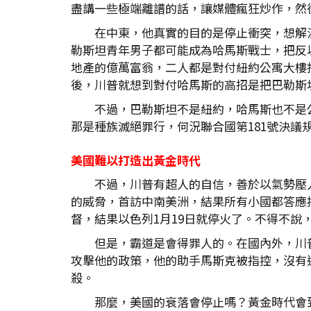
盡講一些極端離譜的話，讓媒體瘋狂炒作，然
在中東，他真實的目的是停止衝突，想解
勒斯坦青年男子都可能成為哈馬斯戰士，把反以色
地產的億萬富翁，二人都是對付紐約公寓大樓
後，川普就想到對付哈馬斯的高招是把巴勒斯
不過，巴勒斯坦不是紐約，哈馬斯也不是
那是種族滅絕罪行，何況聯合國第181號決議
美國難以打造出黃金時代
不過，川普有超人的自信，善於以氣勢壓
的威脅，首訪中南美洲，結果所有小國都答應
督，結果以色列1月19日就停火了。不得不說
但是，霸道是會得罪人的。在國內外，川
攻擊他的政策，他的助手馬斯克被指控，沒有
殺。
那麼，美國的衰落會停止嗎？黃金時代會