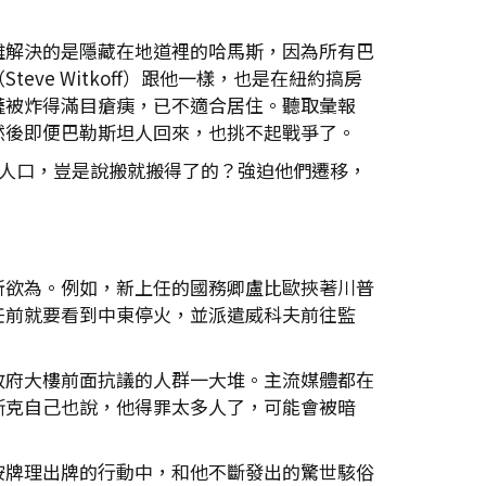
難解決的是隱藏在地道裡的哈馬斯，因為所有巴
e Witkoff）跟他一樣，也是在紐約搞房
薩被炸得滿目瘡痍，已不適合居住。聽取彙報
然後即便巴勒斯坦人回來，也挑不起戰爭了。
萬人口，豈是說搬就搬得了的？強迫他們遷移，
所欲為。例如，新上任的國務卿盧比歐挾著川普
任前就要看到中東停火，並派遣威科夫前往監
政府大樓前面抗議的人群一大堆。主流媒體都在
斯克自己也說，他得罪太多人了，可能會被暗
按牌理出牌的行動中，和他不斷發出的驚世駭俗