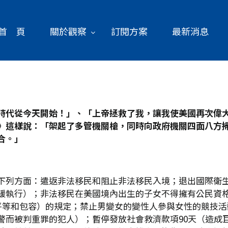
首 頁
關於觀察
訂閱方案
最新消息
時代從今天開始！」、「上帝拯救了我，讓我使美國再次偉
》這樣說：「架起了多管機關槍，同時向政府機關四面八方
合。」
下列方面：遣返非法移民和阻止非法移民入境；退出國際衛
緩執行）；非法移民在美國境內出生的子女不得擁有公民資格
等和包容）的規定；禁止男變女的變性人參與女性的競技活動；
警而被判重罪的犯人）；暫停發放社會救濟款項90天（造成