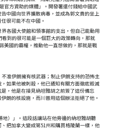
約時報是官方資助的媒體」。開發署還付錢給中國武
控告中國向世界擴散病毒，並成為郭文貴的坐上
責任很可能不在中國。
擔世界各國大使館和領事館的支出，但自己能動用
我們看到的很可能是一個巨大的政策轉向，那就
削弱美國的霸權，推動他一直想做的，那就是戰
：不准伊朗擁有核武器；制止伊朗支持的恐怖主
說，如果他被刺殺，他已通知有關方面徹底毀滅
就是，他是在接見納坦雅胡之前簽了這份備忘
毀伊朗的核設施，而川普用這個辦法拒絕了他。
。
濱勝地）」。這段話讓站在他旁邊的納坦雅胡聽
、把加拿大變成第51州和購買格陵蘭一樣，他