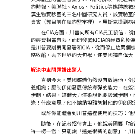
約時報、美聯社、Axios、Politico
漢生物實驗室的三名中國研究人員，該實驗室
貴賓（郭目前在紐約監牢裡）。馬斯克提到病
在CIA方面，川普向所有CIA員工發信
的經費相當有限，而開發署和CIA的經費卻極
是川普要削弱開發署和CIA，從而停止這兩
略收縮，丟下世界的大包袱，使美國獨自偉大
解決中東問題語出驚人
直到今天，美國媒體仍然沒有放過他。例
義組織；壓制伊朗發展傳統導彈的能力。在簽
伊朗。結果，媒體大力渲染說他要毀滅伊朗，
錄！什麼意思？他不讓納坦雅胡對他的伊朗政
或許你能體會到川普這裡使用的技巧：他
隨後，在記者招待會上，他說美國要「接管
得一楞一愣，只能說「這是很新的創意」。川