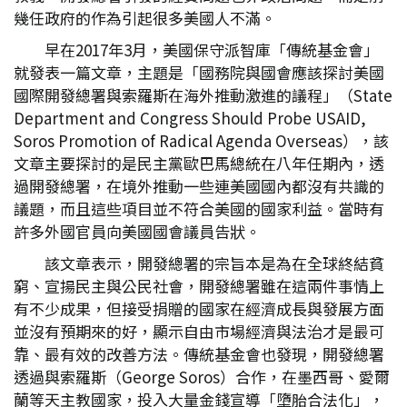
幾任政府的作為引起很多美國人不滿。
早在2017年3月，美國保守派智庫「傳統基金會」
就發表一篇文章，主題是「國務院與國會應該探討美國
國際開發總署與索羅斯在海外推動激進的議程」（State
Department and Congress Should Probe USAID,
Soros Promotion of Radical Agenda Overseas），該
文章主要探討的是民主黨歐巴馬總統在八年任期內，透
過開發總署，在境外推動一些連美國國內都沒有共識的
議題，而且這些項目並不符合美國的國家利益。當時有
許多外國官員向美國國會議員告狀。
該文章表示，開發總署的宗旨本是為在全球終結貧
窮、宣揚民主與公民社會，開發總署雖在這兩件事情上
有不少成果，但接受捐贈的國家在經濟成長與發展方面
並沒有預期來的好，顯示自由市場經濟與法治才是最可
靠、最有效的改善方法。傳統基金會也發現，開發總署
透過與索羅斯（George Soros）合作，在墨西哥、愛爾
蘭等天主教國家，投入大量金錢宣導「墮胎合法化」，