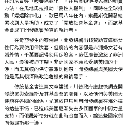
在印尼宣導「吸毒除罪化」，在馬其頓傳授先進的動員
方法，在瓜地馬拉推動「變性人權利」，同時在全球推
動「嫖娼除罪化」。歐巴馬八年任內，索羅斯從開發總
署收到大量捐助，成立了「開放社會基金會」，而該基
金會成了開發總署預算的執行者。
在肯亞發生的案例是，開發總署出錢贊助宣導婦女
性行為要使用保險套，但廣告的內容卻是非洲婦女若有
婚外情，千萬要記得使用保險套。這個廣告激怒了非洲
人民，最後被迫下架。非洲國家不願意受到美國的干
涉，而馬其頓的保守黨派則抱怨，開發總署與美國大使
館是馬其頓深陷政治危機的幕後黑手。
傳統基金會這篇文章建議，川普政府應趕快調查開
發總署與索羅斯及其基金會的關係，以及他們與美國大
使館在各國的關係，尤其歐巴馬利用開發總署在海外搞
的這些事情，已造成美國逐漸失去多個國家的中間力量
支持，而俄羅斯恰好就在此時趁虛而入，讓這些國家倒
向俄羅斯那一邊。