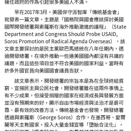
幾任政府的作為引起很多美國人不滿。
早在2017年3月，美國保守派智庫「傳統基金會」
就發表一篇文章，主題是「國務院與國會應該探討美國
國際開發總署與索羅斯在海外推動激進的議程」（State
Department and Congress Should Probe USAID,
Soros Promotion of Radical Agenda Overseas），該
文章主要探討的是民主黨歐巴馬總統在八年任期內，透
過開發總署，在境外推動一些連美國國內都沒有共識的
議題，而且這些項目並不符合美國的國家利益。當時有
許多外國官員向美國國會議員告狀。
該文章表示，開發總署的宗旨本是為在全球終結貧
窮、宣揚民主與公民社會，開發總署雖在這兩件事情上
有不少成果，但接受捐贈的國家在經濟成長與發展方面
並沒有預期來的好，顯示自由市場經濟與法治才是最可
靠、最有效的改善方法。傳統基金會也發現，開發總署
透過與索羅斯（George Soros）合作，在墨西哥、愛爾
蘭等天主教國家，投入大量金錢宣導「墮胎合法化」，