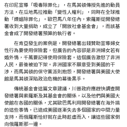
在印尼宣導「吸毒除罪化」，在馬其頓傳授先進的動員
方法，在瓜地馬拉推動「變性人權利」，同時在全球推
動「嫖娼除罪化」。歐巴馬八年任內，索羅斯從開發總
署收到大量捐助，成立了「開放社會基金會」，而該基
金會成了開發總署預算的執行者。
在肯亞發生的案例是，開發總署出錢贊助宣導婦女
性行為要使用保險套，但廣告的內容卻是非洲婦女若有
婚外情，千萬要記得使用保險套。這個廣告激怒了非洲
人民，最後被迫下架。非洲國家不願意受到美國的干
涉，而馬其頓的保守黨派則抱怨，開發總署與美國大使
館是馬其頓深陷政治危機的幕後黑手。
傳統基金會這篇文章建議，川普政府應趕快調查開
發總署與索羅斯及其基金會的關係，以及他們與美國大
使館在各國的關係，尤其歐巴馬利用開發總署在海外搞
的這些事情，已造成美國逐漸失去多個國家的中間力量
支持，而俄羅斯恰好就在此時趁虛而入，讓這些國家倒
向俄羅斯那一邊。