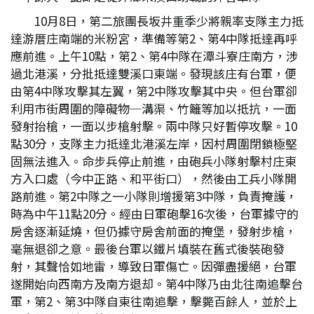
10月8日，第二旅團長坂井重季少將親率支隊主力抵
達游厝庄南端的米粉宮，準備等第2、第4中隊抵達再呼
應前進。上午10點，第2、第4中隊在潭斗寮庄南方，涉
過北港溪，分批抵達雙溪口東端。發現該庄有台軍，便
由第4中隊攻擊其左翼，第2中隊攻擊其中央。但台軍卻
利用市街周圍的障礙物─溝渠、竹籬等加以抵抗，一面
發射抬槍，一面以步槍射擊。兩中隊只好暫停攻擊。10
點30分，支隊主力抵達北港溪左岸，因村周圍閉鎖極堅
固無法進入。命步兵停止前進，由砲兵小隊射擊村庄東
方入口處（今中正路、和平街口），然後由工兵小隊開
路前進。第2中隊之一小隊則增援第3中隊，負責掩護，
時為中午11點20分。經由日軍砲擊16次後，台軍據守的
房舍逐漸延燒，但仍據守房舍前面的掩堡，發射步槍，
毫無退卻之意。最後台軍以鐵片填裝在舊式後裝砲發
射，其聲恰如地雷，導致日軍傷亡。因彈盡援絕，台軍
遂開始向西南方及南方退却。第4中隊乃由北往南追擊台
軍，第2、第3中隊自東往南追擊，擊斃百餘人，並於上