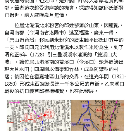
親故居的後面，也姓邱，是外婆口中為人忠厚老實的鄉
鄰。筆者這次趁受邀座談的機會，探訪得知該邱氏鄉賢
已過世，讓人感嘆歲月無情。
位居北港溪北米粉宮的邱姓發源於山東，因避亂，
自河南郡（今河南省洛陽市）逃至福建、廣東一帶，
「唐山過台灣」移民到米粉宮的廣東饒平邱氏即其中的
一支。邱氏四兄弟利用北港溪水以製作米粉為生，到了
清雍正6年（1728）引三疊溪溪水灌溉的「雙溪口大
陂」，讓位居北港溪南的雙溪口（今溪口）聚落周邊出
現大片水田；四周圍以溝渠和竹林，成為防禦型的村
落；後因位在雲嘉地區山海的交界，在道光年間（1821-
1850）形成東西蜿蜒長達一千多公尺的市街。乙未溪口
戰役的抗日義首邱禮榜鄉賢，也在此發展。