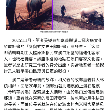
2025年1月，筆者受邀參加嘉義縣溪口鄉客底文化
發展計畫的「參與式文史田調計畫」座談會。「客底」
即清朝時期由大陸原鄉移民來溪口拓墾的福佬化客家
人，也稱福佬客。該座談會的地點在溪口客家文化館，
筆者以歷史研究工作者的身分出席，與當地耆老一起探
討乙未戰爭溪口民眾與日軍的戰役。
溪口是筆者母親的故鄉，和父親的故鄉嘉義縣大林
鎮相鄰。回想20年前，回鄉沿著北港溪的上游石龜溪
（今稱華興溪）探索風土人情時，由於溪口是傳統農業
鄉鎮，筆者就在溪旁的農田裡發現一位執著於用牛耕田
的長者，而這位長者就住在位於游東村內米粉宮聚落母