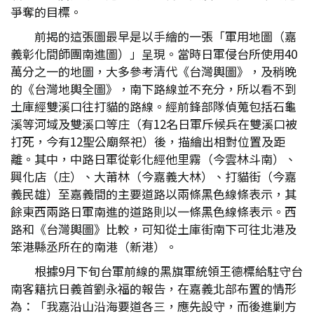
爭奪的目標。
前揭的這張圖最早是以手繪的一張「軍用地圖（嘉
義彰化間師團南進圖）」呈現。當時日軍侵台所使用40
萬分之一的地圖，大多參考清代《台灣輿圖》，及稍晚
的《台灣地輿全圖》，南下路線並不充分，所以看不到
土庫經雙溪口往打貓的路線。經前鋒部隊偵蒐包括石龜
溪等河域及雙溪口等庄（有12名日軍斥候兵在雙溪口被
打死，今有12聖公廟祭祀）後，描繪出相對位置及距
離。其中，中路日軍從彰化經他里霧（今雲林斗南）、
興化店（庄）、大莆林（今嘉義大林）、打貓街（今嘉
義民雄）至嘉義間的主要道路以兩條黑色線條表示，其
餘東西兩路日軍南進的道路則以一條黑色線條表示。西
路和《台灣輿圖》比較，可知從土庫街南下可往北港及
笨港縣丞所在的南港（新港）。
根據9月下旬台軍前線的黑旗軍統領王德標給駐守台
南客籍抗日義首劉永福的報告，在嘉義北部布置的情形
為：「我嘉沿山沿海要道各三，應先設守，而後進剿方