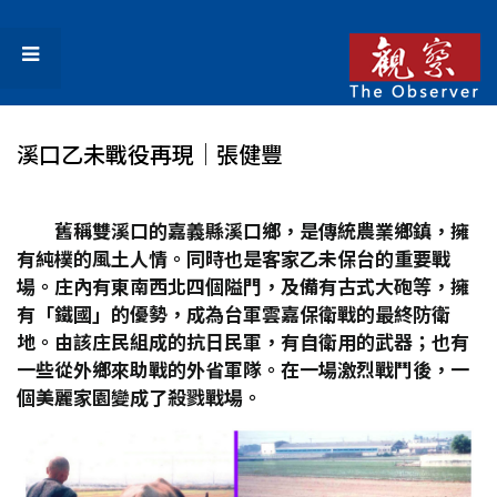
溪口乙未戰役再現│張健豐
舊稱雙溪口的嘉義縣溪口鄉，是傳統農業鄉鎮，擁
有純樸的風土人情。同時也是客家乙未保台的重要戰
場。庄內有東南西北四個隘門，及備有古式大砲等，擁
有「鐵國」的優勢，成為台軍雲嘉保衛戰的最終防衛
地。由該庄民組成的抗日民軍，有自衛用的武器；也有
一些從外鄉來助戰的外省軍隊。在一場激烈戰鬥後，一
個美麗家園變成了殺戮戰場。