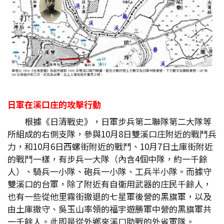
日軍在溪口庄的攻擊行動
根據《日清戰史》，日軍步兵第二聯隊第二大隊等
所組成的右側支隊，參與10月8日雙溪口庄附近的戰鬥兵
力，和10月6日西螺街附近的戰鬥、10月7日土庫街附近
的戰鬥一樣，有步兵一大隊（內含4個中隊，約一千餘
人）、騎兵一小隊、砲兵一小隊、工兵半小隊。而據守
雙溪口的台軍，除了附近有自衛用武器的庄民千餘人，
也有一些從他里霧街撤退的七星軍後營的黑旗軍，以及
由土庫撤守、吳玉山率領的福宇遊勝軍中營的黑旗軍共
一千餘人。此即是從外鄉來溪口助戰的外省軍隊。