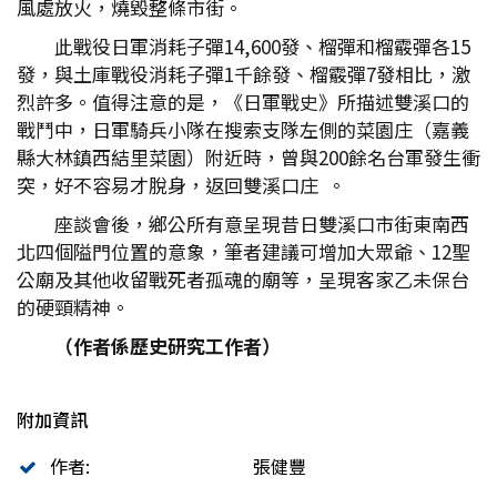
風處放火，燒毀整條市街。
此戰役日軍消耗子彈14,600發、榴彈和榴霰彈各15
發，與土庫戰役消耗子彈1千餘發、榴霰彈7發相比，激
烈許多。值得注意的是，《日軍戰史》所描述雙溪口的
戰鬥中，日軍騎兵小隊在搜索支隊左側的菜園庄（嘉義
縣大林鎮西結里菜園）附近時，曾與200餘名台軍發生衝
突，好不容易才脫身，返回雙溪口庄 。
座談會後，鄉公所有意呈現昔日雙溪口市街東南西
北四個隘門位置的意象，筆者建議可增加大眾爺、12聖
公廟及其他收留戰死者孤魂的廟等，呈現客家乙未保台
的硬頸精神。
（作者係歷史研究工作者）
附加資訊
作者:
張健豐