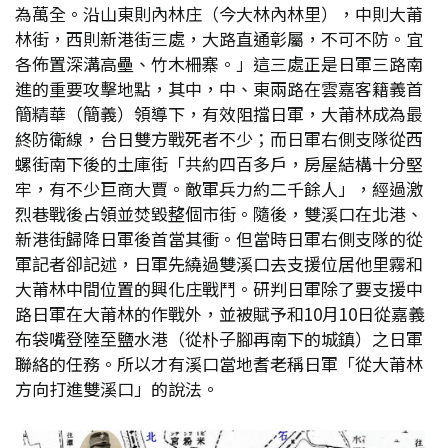
為萬全。沿山東則內林庄（今大林內林里），中則大莆
林街，西則新港街三處，大路直通彰屬，不可不防。宜
各佈置深溝高壘、竹木柵寨。」這三處正是日軍三路南
進的重要攻擊地點，其中，中、東兩路在雲嘉客籍義首
簡精華（簡義）領導下，有效阻擋日軍，大莆林成為最
終防衛線，台日雙方戰死者不少；而日軍右側支隊從西
螺街南下後的土庫街「共約四百多戶，房屋結構十分堅
牢，有不少巨商大賈。敵軍兵力約二千餘人」，經過激
烈巷戰後占領並焚毀整個市街。隨後，雙溪口在北港、
新港街歸降日軍後首當其衝。但當時日軍右側支隊的從
軍記者卻記述，日軍先繞過雙溪口去支援位居他里霧和
大莆林中間位置的興化庄戰鬥。研判日軍除了要支援中
路日軍在大莆林的作戰外，並被賦予和10月10日從嘉義
布袋嘴登陸至鹽水港（從朴子腳再南下的城鎮）之日軍
聯絡的任務。所以才有溪口當地耆老稱日軍「從大莆林
方向打進雙溪口」的說法。