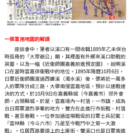
一張軍用地圖的解讀
座談會中，筆者以溪口有一間收輯1895年乙未保台
時孤骨的「大眾爺公」廟，其裡面有外鄉來溪口助戰的
英靈，以及一幅《近衛師團嘉義前進預定圖》，說明溪
口在當時雲嘉保衛戰中的地位。1895年陽曆10月6日，
日軍近衛師團渡過西螺溪（濁水溪）後，便將近一萬多
人的軍隊分成三路，大舉南侵雲嘉地區，預計以速戰速
決的方式，於10月9日在嘉義縣城（今嘉義市）郊外會
師，占領縣城。於是，雲嘉境內一村落、一市鎮，成為
台日兩軍激烈爭奪的地方，雙方在此進行市街戰、村落
戰，甚至巷戰。一位參加過這場戰役的日軍士兵記載：
「雲林縣（今斗六市）乃是至今戰鬥中之第一大激
戰」。位居西路要道上的土庫街、雙溪口也是日軍南進