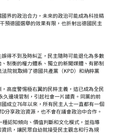
越國界的政治合力，未來的政治可能成為科技精
力干預德國選舉的效果有限，也折射出德國民主
失誤得不到及時糾正，民主隨時可能退化為多數
治、制衡的權力體系、獨立的新聞媒體、有節制
法法院就取締了德國共產黨（KPD）和納粹黨
訓，高度警惕極右翼的民粹主義，這已成為全民
施永久邊境管制，引起社會一片譴責。同黨的前
國成立76年以來，所有民主人士一直都有一個
fD分享政治資源，也不會在議會政治中合作。
的一種認知傾向、價值判斷和文化模式，並指導
和資訊，讓民眾自幼就接受民主觀念和行為規