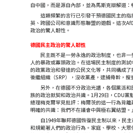
自中國，而是源自內部，並為馬斯克辯解道：
這類頻繁的言行已引發干預德國民主的指
英、跨國公司和意識形態聯盟的遊戲。這次A
政治的驚人韌性。
德國民主政治的驚人韌性
民主既不是一勞永逸的政治制度，也非一
人的暴政或寡頭政治。在這場民主制度的測試
的政黨政治和發達的公民文化等，共同構成了抵
後繼組織（SRP），沒收黨產，逮捕骨幹，搜
另外，在德國不分政治光譜，各個黨派和
族的政治默契和政治共識。1月29日，CDU
總理梅克爾罕見批評：梅爾茨的這一行為背離
明確的共識：我們不在議會中與極右翼結盟。
自1949年聯邦德國恢復民主制以來，民
和規範著人們的政治行為。家庭、學校、大眾