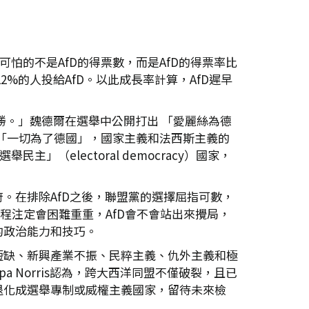
怕的不是AfD的得票數，而是AfD的得票率比
2%的人投給AfD。以此成長率計算，AfD遲早
勝。」魏德爾在選舉中公開打出 「愛麗絲為德
land」，即「一切為了德國」，國家主義和法西斯主義的
electoral democracy）國家，
。在排除AfD之後，聯盟黨的選擇屈指可數，
過程注定會困難重重，AfD會不會站出來攪局，
的政治能力和技巧。
短缺、新興產業不振、民粹主義、仇外主義和極
 Norris認為，跨大西洋同盟不僅破裂，且已
退化成選舉專制或威權主義國家，留待未來檢