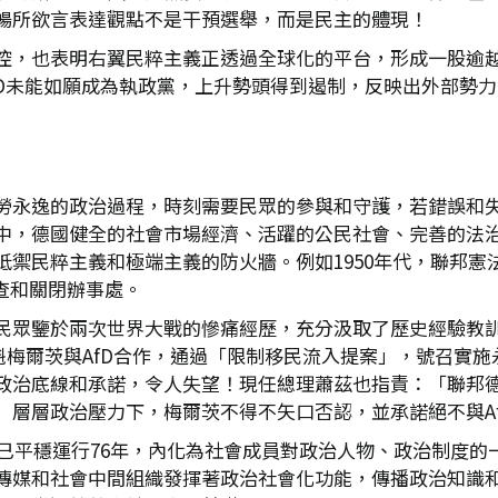
暢所欲言表達觀點不是干預選舉，而是民主的體現！
控，也表明右翼民粹主義正透過全球化的平台，形成一股逾
fD未能如願成為執政黨，上升勢頭得到遏制，反映出外部勢
勞永逸的政治過程，時刻需要民眾的參與和守護，若錯誤和
中，德國健全的社會市場經濟、活躍的公民社會、完善的法
禦民粹主義和極端主義的防火牆。例如1950年代，聯邦憲
查和關閉辦事處。
民眾鑒於兩次世界大戰的慘痛經歷，充分汲取了歷史經驗教
黨魁梅爾茨與AfD合作，通過「限制移民流入提案」，號召實
政治底線和承諾，令人失望！現任總理蕭茲也指責：「聯邦德
」層層政治壓力下，梅爾茨不得不矢口否認，並承諾絕不與A
主已平穩運行76年，內化為社會成員對政治人物、政治制度
傳媒和社會中間組織發揮著政治社會化功能，傳播政治知識