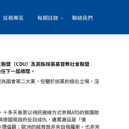
投稿專區
每期目錄
聯絡我們
聯盟（CDU
）及其姊妹黨基督教社會聯盟
擔任下一屆總理。
2席，成為國會第二大黨，但鑒於該黨的極右立場，沒
。十多天後更以視訊連線方式參與AfD的競選啟
惜與德國現政府反目成仇，痛罵蕭茲是「傻
本價值觀；歐洲的威脅既非來自俄羅斯，也非來