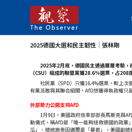
2025德國大選和民主韌性│張林剛
2025
年2
月底，德國民主通過層層考驗，
（CSU
）組成的聯盟黨獲28.6%
選票，占208
社民黨（SPD）只獲16.4%選票，較上次
有黨派敢與其聯合組閣，AfD想獲得執政權只
外部勢力公開支持AfD
1月9日，美國政府效率部部長馬斯克與A
動儀式，稱AfD是「唯一能夠拯救德國的政黨
瓜」、總統施泰因邁爾是「暴君」。美國副總