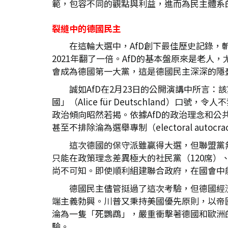
範，包容不同的觀點與利益，進而為民主體系
裂縫中的德國民主
在這輪大選中，AfD創下最佳歷史記錄，
2021年翻了一倍。AfD的基本盤原來是老人，
會成為德國第一大黨，這是德國民主深深的隱
誠如AfD在2月23日的公開演講中所言
國」（Alice für Deutschland）口號
政治傾向昭然若揭。依據AfD的政治理念和公共政
甚至不排除淪為選舉專制（electoral autocr
這次德國的保守派雖贏得大選，但聯盟黨
只能在政策理念差異極大的社民黨（120席）
尚不可知。即使順利組建聯合政府，在國會中
德國民主儘管挺過了這次考驗，但德國經
端主義勃興。川普又秉持美國優先原則，以帝國強
淪為一隻「死鸚鵡」，嚴重衝擊著德國和歐洲
驗。