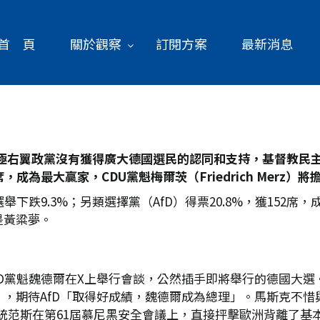
首 頁
關於觀察
訂閱方案
最新消息
極右翼政黨沒有獲得廣大德國選民的認同和支持，基督教民主
席，成為最大贏家，CDU
黨魁梅爾茨（Friedrich Merz
）將
選舉下跌9.3%；另類選擇黨（AfD）得票20.8%，獲15
是黃粱夢。
fD黨魁魏德爾在X上舉行會談，公然插手即將舉行的德國大選
」，期待AfD「取得好成績，魏德爾成為總理」。馬斯克不
統范斯在第61屆慕尼黑安全會議上，直接抨擊歐洲背離了基