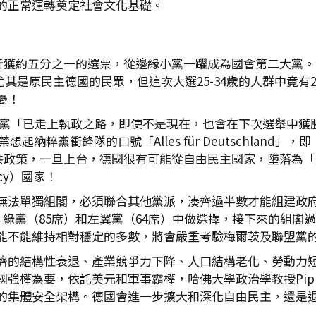
的正常運轉奠定社會文化基礎。
斬獲約五分之一的選票，從邊緣小黨一躍成為國會第二大黨。可
尤其是原民主德國的民眾，但這次大選25-34歲的人群中竟有2
憂！
：該黨「已走上執政之路，即使不是現在，也會在下次選舉中獲
，令人不禁想起納粹黨衝鋒隊的口號「Alles für Deutsch
策，一旦上台，德國很有可能從自由民主國家，墮落為「選舉民主」（
acy）國家！
無法單獨組閣，必須聯合其他黨派，湊齊過半數才能組建政府
、綠黨（85席）和左翼黨（64席）中做選擇，接下來的組閣
能不能維持相對穩定的多數，將會嚴重考驗梅爾茨及聯盟黨
濟的結構性衰退、產業競爭力下降、人口結構老化、勞動力
權為要，依託美元和軍事霸權，哈佛大學政治學教授Pippa
的集體安全架構。德國會進一步擴大和深化自由民主，還是