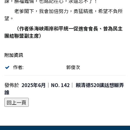
課，勝福難倫，也銘記在心，永遠忘不了！
老爹閣下，我會加倍努力，勇猛精進，希望不負所
望。
（作者係海峽兩岸和平統一促進會會長、曾為民主
團結聯盟副主席）
附加資訊
作者:
郭俊次
發佈於
2025年6月｜NO. 142│ 賴清德520講話想糊弄
誰