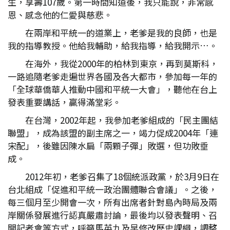
生，享壽107歲。第一時間知道後，我只能說，非常感
恩、感念他的仁愛與慈悲。
在兩岸和平統一的道業上，老爹是我的良師，也是
我的指導教授。他給我輔助，給我指導，給我開示…。
在海外，我從2000年的柏林到東京，再到莫斯科，
一路追隨老爹走遍世界各國及各大都市，參加每一年的
「全球華僑華人推動中國和平統一大會」，聽他在台上
發表重要講話，贏得滿堂彩。
在台灣，2002年起，我參加老爹組成的「民主團結
聯盟」，成為該盟的副主席之一，竭力促成2004年「連
宋配」，後雖因陳水扁「兩顆子彈」敗選，但功敗垂
成。
2012年初，老爹召集了18個統派政黨，於3月9日在
台北組成「促進和平統一政治團體聯合會議」。之後，
每三個月至少開會一次，所有出席者針對島內時局及兩
岸關係發展進行認真嚴肅討論，最後均以發表聲明、召
開記者會等方式，呼籲馬英九及早修改歷史課綱，調整