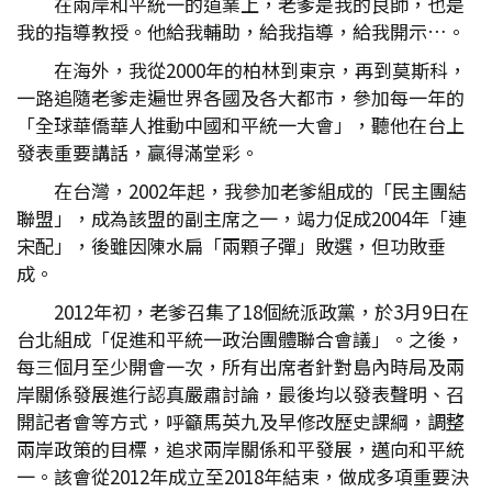
在兩岸和平統一的道業上，老爹是我的良師，也是
我的指導教授。他給我輔助，給我指導，給我開示…。
在海外，我從2000年的柏林到東京，再到莫斯科，
一路追隨老爹走遍世界各國及各大都市，參加每一年的
「全球華僑華人推動中國和平統一大會」，聽他在台上
發表重要講話，贏得滿堂彩。
在台灣，2002年起，我參加老爹組成的「民主團結
聯盟」，成為該盟的副主席之一，竭力促成2004年「連
宋配」，後雖因陳水扁「兩顆子彈」敗選，但功敗垂
成。
2012年初，老爹召集了18個統派政黨，於3月9日在
台北組成「促進和平統一政治團體聯合會議」。之後，
每三個月至少開會一次，所有出席者針對島內時局及兩
岸關係發展進行認真嚴肅討論，最後均以發表聲明、召
開記者會等方式，呼籲馬英九及早修改歷史課綱，調整
兩岸政策的目標，追求兩岸關係和平發展，邁向和平統
一。該會從2012年成立至2018年結束，做成多項重要決