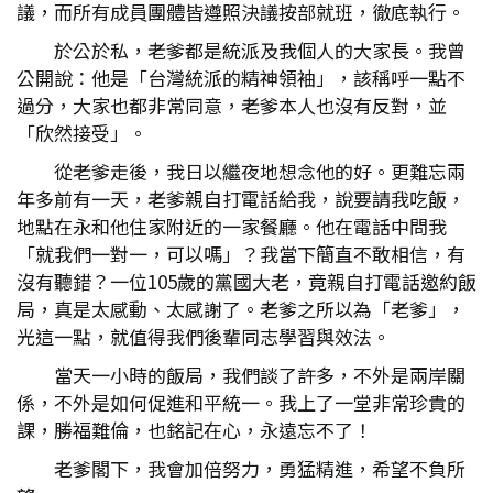
議，而所有成員團體皆遵照決議按部就班，徹底執行。
於公於私，老爹都是統派及我個人的大家長。我曾
公開說：他是「台灣統派的精神領袖」，該稱呼一點不
過分，大家也都非常同意，老爹本人也沒有反對，並
「欣然接受」。
從老爹走後，我日以繼夜地想念他的好。更難忘兩
年多前有一天，老爹親自打電話給我，說要請我吃飯，
地點在永和他住家附近的一家餐廳。他在電話中問我
「就我們一對一，可以嗎」？我當下簡直不敢相信，有
沒有聽錯？一位105歲的黨國大老，竟親自打電話邀約飯
局，真是太感動、太感謝了。老爹之所以為「老爹」，
光這一點，就值得我們後輩同志學習與效法。
當天一小時的飯局，我們談了許多，不外是兩岸關
係，不外是如何促進和平統一。我上了一堂非常珍貴的
課，勝福難倫，也銘記在心，永遠忘不了！
老爹閣下，我會加倍努力，勇猛精進，希望不負所