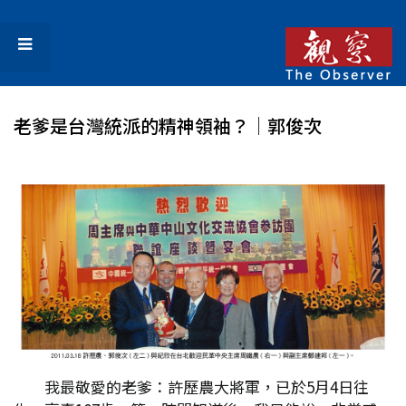
老爹是台灣統派的精神領袖？│郭俊次
我最敬愛的老爹：許歷農大將軍，已於5月4日往