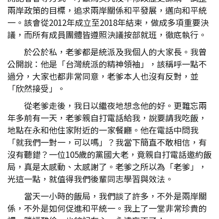
兩岸政策的目標，追求兩岸關係和平發展，邁向和平統
一。該會從2012年成立至2018年結束，做成多項重要決
議，而所有成員團體皆遵照決議按部就班，徹底執行。
於公於私，老爹都是統派及我個人的大家長。我曾
公開說：他是「台灣統派的精神領袖」，該稱呼一點不
過分，大家也都非常同意，老爹本人也沒有反對，並
「欣然接受」。
從老爹走後，我日以繼夜地想念他的好。更難忘兩
年多前有一天，老爹親自打電話給我，說要請我吃飯，
地點在永和他住家附近的一家餐廳。他在電話中問我
「就我們一對一，可以嗎」？我當下簡直不敢相信，有
沒有聽錯？一位105歲的黨國大老，竟親自打電話邀約飯
局，真是太感動、太感謝了。老爹之所以為「老爹」，
光這一點，就值得我們後輩同志學習與效法。
當天一小時的飯局，我們談了許多，不外是兩岸關
係，不外是如何促進和平統一。我上了一堂非常珍貴的