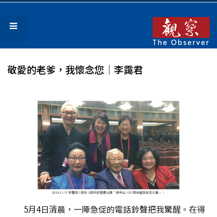
敬愛的老爹，我懷念您│李靄君
5月4日清晨，一陣急促的電話鈴聲把我驚醒。在得