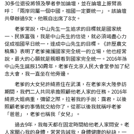
30多位退役將領及學者參加論壇，並在論壇上振臂高
呼：「兩岸同屬一個中國，祖國一定要統一」。該論壇
共舉辦過9次，他親自出席了8次。
老爹常說，中山先生一生追求的目標就是國家統
一、民族富強，我是中山先生的信徒，就必須竭盡心力
促成祖國早日統一，達成中山先生的目標。《許歷農文
稿集》表明了老爹擁護國家完全統一的立場，他也經常
說，最大的心願就是親眼看到國家完全統一。2016年孫
中山先生誕辰150周年，老爹在北京人民大會堂參加了紀
念大會，我一直坐在他旁邊。
老爹的大女兒許綺燕住在武漢，在老爹來大陸參訪
期間，我們二人共同承擔照顧他老人家的任務。2016年
綺燕大姐病重，彌留之際，拉著我的手說：靄君，以後
照顧老爹的事情就交給你了。從那以後我就稱呼老爹
「爸爸」，老爹也稱我「女兒」。
過去9年，我每天都在固定時間給他老人家問安。老
人家關心我的身體，常常告誡我，身體健康的秘訣，一