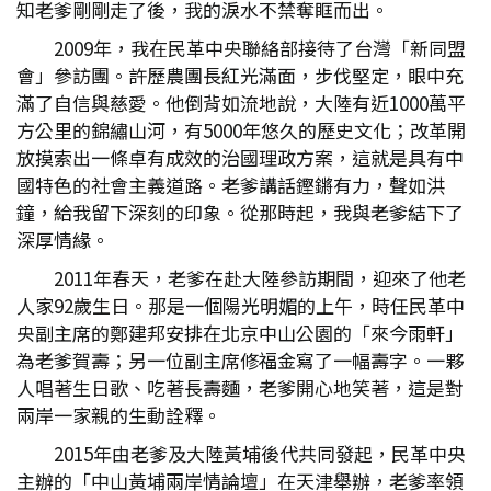
知老爹剛剛走了後，我的淚水不禁奪眶而出。
2009年，我在民革中央聯絡部接待了台灣「新同盟
會」參訪團。許歷農團長紅光滿面，步伐堅定，眼中充
滿了自信與慈愛。他倒背如流地說，大陸有近1000萬平
方公里的錦繡山河，有5000年悠久的歷史文化；改革開
放摸索出一條卓有成效的治國理政方案，這就是具有中
國特色的社會主義道路。老爹講話鏗鏘有力，聲如洪
鐘，給我留下深刻的印象。從那時起，我與老爹結下了
深厚情緣。
2011年春天，老爹在赴大陸參訪期間，迎來了他老
人家92歲生日。那是一個陽光明媚的上午，時任民革中
央副主席的鄭建邦安排在北京中山公園的「來今雨軒」
為老爹賀壽；另一位副主席修福金寫了一幅壽字。一夥
人唱著生日歌、吃著長壽麵，老爹開心地笑著，這是對
兩岸一家親的生動詮釋。
2015年由老爹及大陸黃埔後代共同發起，民革中央
主辦的「中山黃埔兩岸情論壇」在天津舉辦，老爹率領