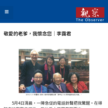
敬愛的老爹，我懷念您│李靄君
5月4日清晨，一陣急促的電話鈴聲把我驚醒。在得