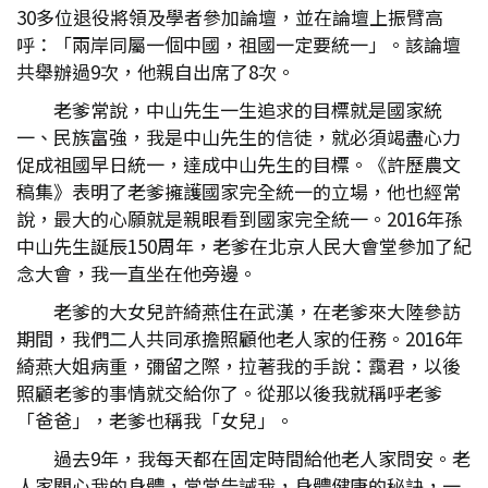
30多位退役將領及學者參加論壇，並在論壇上振臂高
呼：「兩岸同屬一個中國，祖國一定要統一」。該論壇
共舉辦過9次，他親自出席了8次。
老爹常說，中山先生一生追求的目標就是國家統
一、民族富強，我是中山先生的信徒，就必須竭盡心力
促成祖國早日統一，達成中山先生的目標。《許歷農文
稿集》表明了老爹擁護國家完全統一的立場，他也經常
說，最大的心願就是親眼看到國家完全統一。2016年孫
中山先生誕辰150周年，老爹在北京人民大會堂參加了紀
念大會，我一直坐在他旁邊。
老爹的大女兒許綺燕住在武漢，在老爹來大陸參訪
期間，我們二人共同承擔照顧他老人家的任務。2016年
綺燕大姐病重，彌留之際，拉著我的手說：靄君，以後
照顧老爹的事情就交給你了。從那以後我就稱呼老爹
「爸爸」，老爹也稱我「女兒」。
過去9年，我每天都在固定時間給他老人家問安。老
人家關心我的身體，常常告誡我，身體健康的秘訣，一