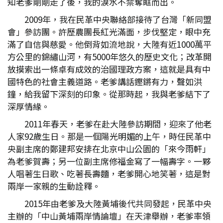
知老爹剛剛走了後，我的淚水不禁奪眶而出。
2009年，我在民革中央聯絡部接待了台灣「新同盟
會」參訪團。許歷農團長紅光滿面，步伐堅定，眼中充
滿了自信與慈愛。他倒背如流地說，大陸有近1000萬平
方公里的錦繡山河，有5000年悠久的歷史文化；改革開
放摸索出一條卓有成效的治國理政方案，這就是具有中
國特色的社會主義道路。老爹講話鏗鏘有力，聲如洪
鐘，給我留下深刻的印象。從那時起，我與老爹結下了
深厚情緣。
2011年春天，老爹在赴大陸參訪期間，迎來了他老
人家92歲生日。那是一個陽光明媚的上午，時任民革中
央副主席的鄭建邦安排在北京中山公園的「來今雨軒」
為老爹賀壽；另一位副主席修福金寫了一幅壽字。一夥
人唱著生日歌、吃著長壽麵，老爹開心地笑著，這是對
兩岸一家親的生動詮釋。
2015年由老爹及大陸黃埔後代共同發起，民革中央
主辦的「中山黃埔兩岸情論壇」在天津舉辦，老爹率領