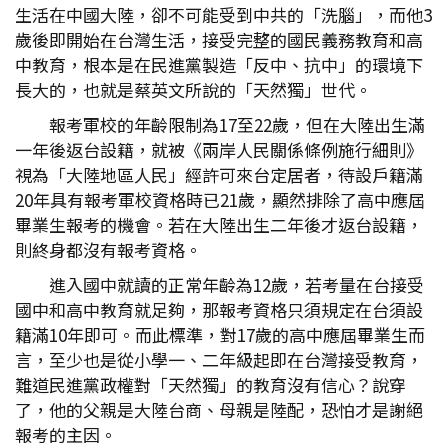
生活在中國大陸，卻不可能受到中共的「洗腦」，而他3
歲後即開始在台灣生活，接受完整的國民義務教育和高
中教育，根本是在民進黨製造「反中、抗中」的環境下
長大的，也就是蔡英文所說的「天然獨」世代。
報考軍校的年齡限制為17至22歲，但在大陸出生滿
一年後返台設籍，就被《兩岸人民關係條例施行細則》
視為「大陸地區人民」經許可來台定居者，待設戶籍滿
20年具有報考軍校資格時已21歲，顯然排除了高中應屆
畢業生報考的機會。若在大陸出生二年後才返台設籍，
則終身都沒有報考資格。
進入國中就讀的正常年齡為12歲，若考量在台接受
國中和高中教育就足夠，那報考資格只須規定在台須設
籍滿10年即可。而此標準，對17歲的高中應屆畢業生而
言，至少也是從小學一、二年級起即在台灣接受教育，
難道民進黨政權對「天然獨」的教育沒有信心？說穿
了，他的父親是大陸台商、母親是陸配，恐怕才是謝絕
報考的主因。