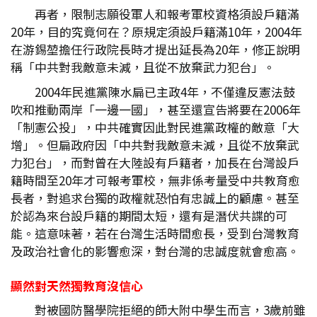
再者，限制志願役軍人和報考軍校資格須設戶籍滿
20年，目的究竟何在？原規定須設戶籍滿10年，2004年
在游錫堃擔任行政院長時才提出延長為20年，修正說明
稱「中共對我敵意未減，且從不放棄武力犯台」。
2004年民進黨陳水扁已主政4年，不僅違反憲法鼓
吹和推動兩岸「一邊一國」，甚至還宣告將要在2006年
「制憲公投」，中共確實因此對民進黨政權的敵意「大
增」。但扁政府因「中共對我敵意未減，且從不放棄武
力犯台」，而對曾在大陸設有戶籍者，加長在台灣設戶
籍時間至20年才可報考軍校，無非係考量受中共教育愈
長者，對追求台獨的政權就恐怕有忠誠上的顧慮。甚至
於認為來台設戶籍的期間太短，還有是潛伏共諜的可
能。這意味著，若在台灣生活時間愈長，受到台灣教育
及政治社會化的影響愈深，對台灣的忠誠度就會愈高。
顯然對天然獨教育沒信心
對被國防醫學院拒絕的師大附中學生而言，3歲前雖