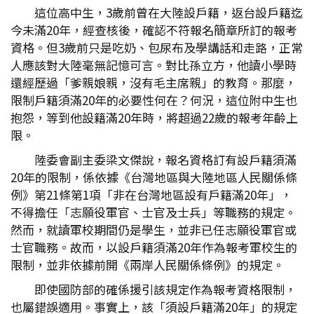
這位高中生，3歲前曾在大陸設戶籍，返台設戶籍迄
今未滿20年，經查核後，確認不符報名簡章所訂的報考
資格。但3歲前只是吃奶、包尿布及學講話和走路，正常
人應該對大陸毫無記憶可言。對比孫立方，他讀小學時
還經歷過「爹親娘親，沒有毛主席親」的教育。那麼，
限制戶籍須滿20年的必要性何在？何況，這位附中生也
抱怨，等到他設籍滿20年時，將超過22歲的報考年齡上
限。
陸委會副主委梁文傑說，報名資格訂有設戶籍須滿
20年的限制，係依據《台灣地區與大陸地區人民關係條
例》第21條第1項「非在台灣地區設有戶籍滿20年」，
不得擔任「志願役軍官、士官及士兵」等職務的規定。
然而，就讀軍校期間仍是學生，並非已任志願役軍官或
士官職務。故而，以設戶籍須滿20年作為報考軍校生的
限制，並非依據前開《兩岸人民關係條例》的規定。
即使國防部的確係援引該規定作為報考資格限制，
也屬錯誤適用。事實上，該「須設戶籍滿20年」的規定