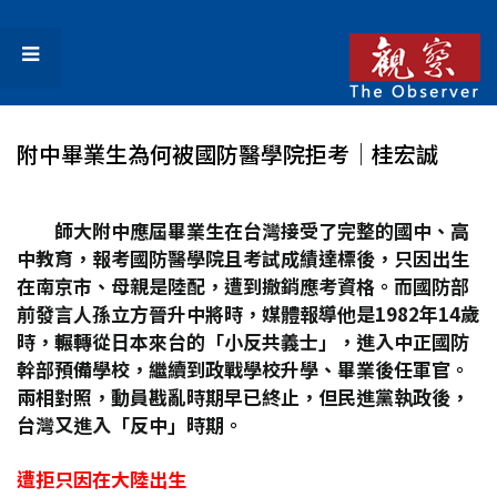
附中畢業生為何被國防醫學院拒考│桂宏誠
師大附中應屆畢業生在台灣接受了完整的國中、高
中教育，報考國防醫學院且考試成績達標後，只因出生
在南京市、母親是陸配，遭到撤銷應考資格。而國防部
前發言人孫立方晉升中將時，媒體報導他是1982
年14
歲
時，輾轉從日本來台的「小反共義士」，進入中正國防
幹部預備學校，繼續到政戰學校升學、畢業後任軍官。
兩相對照，動員戡亂時期早已終止，但民進黨執政後，
台灣又進入「反中」時期。
遭拒只因在大陸出生