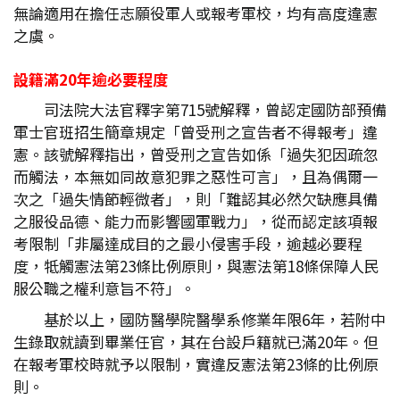
無論適用在擔任志願役軍人或報考軍校，均有高度違憲
之虞。
設籍滿20
年逾必要程度
司法院大法官釋字第715號解釋，曾認定國防部預備
軍士官班招生簡章規定「曾受刑之宣告者不得報考」違
憲。該號解釋指出，曾受刑之宣告如係「過失犯因疏忽
而觸法，本無如同故意犯罪之惡性可言」，且為偶爾一
次之「過失情節輕微者」，則「難認其必然欠缺應具備
之服役品德、能力而影響國軍戰力」，從而認定該項報
考限制「非屬達成目的之最小侵害手段，逾越必要程
度，牴觸憲法第23條比例原則，與憲法第18條保障人民
服公職之權利意旨不符」。
基於以上，國防醫學院醫學系修業年限6年，若附中
生錄取就讀到畢業任官，其在台設戶籍就已滿20年。但
在報考軍校時就予以限制，實違反憲法第23條的比例原
則。