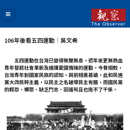
106年後看五四運動│吳文希
五四運動在台灣已變得無聲無息，近年來更無熱血
青年發起社會革新及維護愛國情操的運動。今昔相較，
台灣青年對國家民族的認知，與前相差甚遠，此和民進
黨大改民粹主義，以民主之名破壞民主有關，而國民黨
的輕忽、鄉愿、缺乏鬥志、因循苟且也拖不了干係。