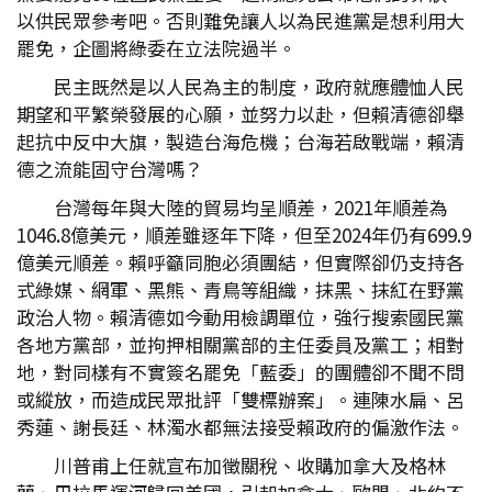
以供民眾參考吧。否則難免讓人以為民進黨是想利用大
罷免，企圖將綠委在立法院過半。
民主既然是以人民為主的制度，政府就應體恤人民
期望和平繁榮發展的心願，並努力以赴，但賴清德卻舉
起抗中反中大旗，製造台海危機；台海若啟戰端，賴清
德之流能固守台灣嗎？
台灣每年與大陸的貿易均呈順差，2021年順差為
1046.8億美元，順差雖逐年下降，但至2024年仍有699.9
億美元順差。賴呼籲同胞必須團結，但實際卻仍支持各
式綠媒、網軍、黑熊、青鳥等組織，抹黑、抹紅在野黨
政治人物。賴清德如今動用檢調單位，強行搜索國民黨
各地方黨部，並拘押相關黨部的主任委員及黨工；相對
地，對同樣有不實簽名罷免「藍委」的團體卻不聞不問
或縱放，而造成民眾批評「雙標辦案」。連陳水扁、呂
秀蓮、謝長廷、林濁水都無法接受賴政府的偏激作法。
川普甫上任就宣布加徵關稅、收購加拿大及格林