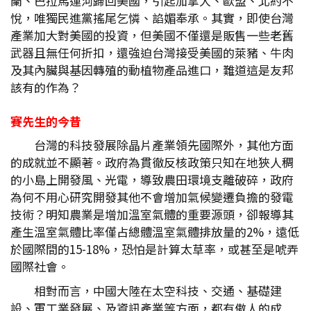
蘭、巴拉馬運河歸回美國，引起加拿大、歐盟、北約不
悅，唯獨民進黨搖尾乞憐、諂媚奉承。其實，即使台灣
產業加大對美國的投資，但美國不僅還是販售一些老舊
武器且無任何折扣，還強迫台灣接受美國的萊豬、牛肉
及其內臟與基因轉殖的動植物產品進口，難道這是友邦
該有的作為？
賽先生的今昔
台灣的科技發展除晶片產業領先國際外，其他方面
的成就並不顯著。政府為貫徹反核政策只知在地狹人稠
的小島上開發風、光電，導致農田環境支離破碎，政府
為何不用心研究開發其他不會增加氣候變遷負擔的發電
技術？明知農業是增加溫室氣體的重要源頭，卻報導其
產生溫室氣體比率僅占總體溫室氣體排放量的2%，遠低
於國際間的15-18%，恐怕是計算太草率，或甚至是唬弄
國際社會。
相對而言，中國大陸在太空科技、交通、基礎建
設、軍工業發展、及資訊產業等方面，都有傲人的成