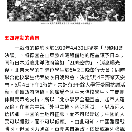
五四運動的背景
一戰時的協約國於1919年4月30日擬定「巴黎和會
決議」，將德國在山東膠州灣租借地的權益讓予日本；
同時日本威迫北洋政府簽訂「21條密約」，消息曝光
後，北京大學的千餘位學生於5月2日晚舉行大會；同時
聯合他校學生代表於次日晚聚會，決定5月4日齊聚天安
門。5月4日下午2時許，共計有3千餘人舉行愛國抗議活
動，雖遭政府阻擾，卻廣受全國中大院校學生、工商團
体與民眾的支持，所以「北京學界全體宣言」起草人羅
家倫，在宣言中說「外爭主權、內除國賊」，以及兩大
信條即「中國的土地可征服，而不可以斷送；中國的人
民可以殺戮，而不可以低頭」。由此可知，中國雖是戰
勝國，但因國力薄弱，軍閥各自為政，依然成為列強覬