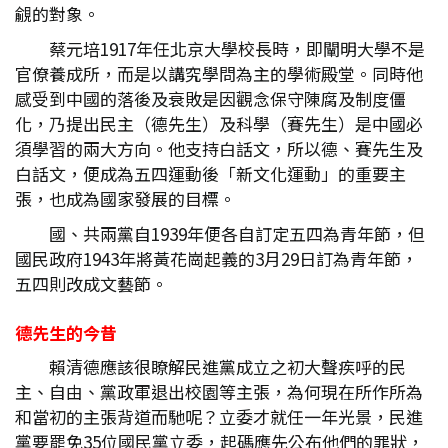
覦的對象。
蔡元培1917年任北京大學校長時，即闡明大學不是
官僚養成所，而是以講究學問為主的學術殿堂。同時他
感受到中國的落後及衰敗是因觀念保守陳腐及制度僵
化，乃提出民主（德先生）及科學（賽先生）是中國必
須學習的兩大方向。他支持白話文，所以德、賽先生及
白話文，便成為五四運動後「新文化運動」的重要主
張，也成為國家發展的目標。
國、共兩黨自1939年便各自訂定五四為青年節，但
國民政府1943年將黃花崗起義的3月29日訂為青年節，
五四則改成文藝節。
德先生的今昔
賴清德應該很瞭解民進黨成立之初大聲疾呼的民
主、自由、黨政軍退出校園等主張，為何現在所作所為
和當初的主張背道而馳呢？立委才就任一年光景，民進
黨要罷免35位國民黨立委，起碼應先公布他們的罪狀，