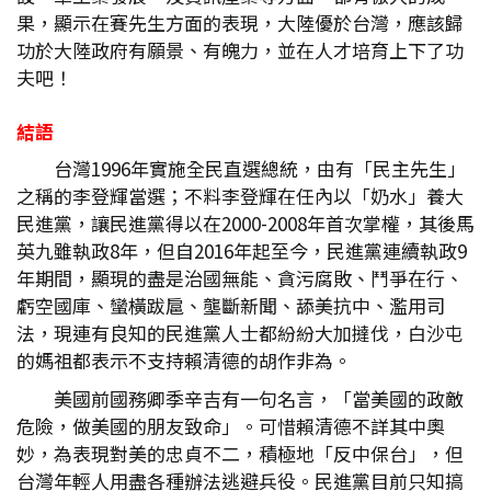
果，顯示在賽先生方面的表現，大陸優於台灣，應該歸
功於大陸政府有願景、有魄力，並在人才培育上下了功
夫吧！
結語
台灣1996年實施全民直選總統，由有「民主先生」
之稱的李登輝當選；不料李登輝在任內以「奶水」養大
民進黨，讓民進黨得以在2000-2008年首次掌權，其後馬
英九雖執政8年，但自2016年起至今，民進黨連續執政9
年期間，顯現的盡是治國無能、貪污腐敗、鬥爭在行、
虧空國庫、蠻橫跋扈、壟斷新聞、舔美抗中、濫用司
法，現連有良知的民進黨人士都紛紛大加撻伐，白沙屯
的媽祖都表示不支持賴清德的胡作非為。
美國前國務卿季辛吉有一句名言，「當美國的政敵
危險，做美國的朋友致命」。可惜賴清德不詳其中奧
妙，為表現對美的忠貞不二，積極地「反中保台」，但
台灣年輕人用盡各種辦法逃避兵役。民進黨目前只知搞