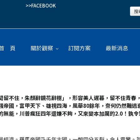
>>FACEBOOK
首 頁
關於觀察
訂閱方案
最新消息
間留不住，朱顏辭鏡花辭樹」，形容美人遲暮，留不住青春
强帝國，富甲天下、雄視四海，風華80
餘年，奈何仍然難逃
無能，川普瘋狂四年還嫌不夠，又來變本加厲的2.0
！孰令
經濟。羅馬帝國乃千年古國，一朝四分五裂，令人震驚。英國歷史