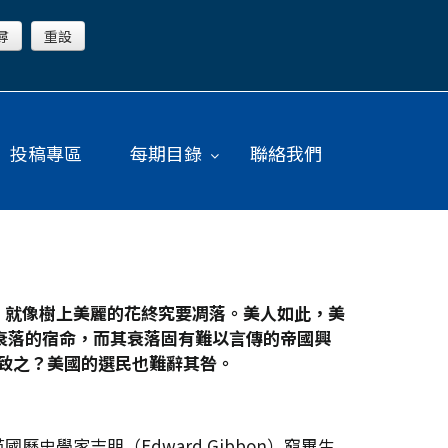
投稿專區
每期目錄
聯絡我們
，就像樹上美麗的花終究要凋落。美人如此，美
衰落的宿命，而其衰落固有難以言傳的帝國興
致之？美國的選民也難辭其咎。
學家吉朋（Edward Gibbon）窮畢生