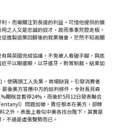
好利，而需關注到長遠的利益。可惜他提供的鏡
所用之人又是忠誠的奴才，故而事事荒腔走板，
並促進製造業回歸後的就業機會，茫然不知高關
只有與英國完成協議，不免被人看破手腳，與底
習近平以眼還眼，以牙還牙，對等制裁。結果如
口，使碼頭工人失業，商場缺貨，引發消費者
。最後美方答應中方的談判條件，令財長貝森
1%關稅並暫停24%，而後於5月12日發表聯合
Fentanyl）問題加徵，責任根本在美方，卻嫁
意料之外，表面上看似中美各找台階下，其實是
了眼，不過是虛張聲勢而已。