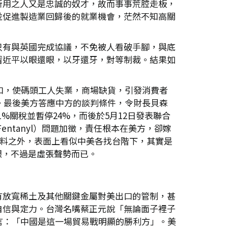
所用之人又是忠誠的奴才，故而事事荒腔走板，
並促進製造業回歸後的就業機會，茫然不知高關
只有與英國完成協議，不免被人看破手腳，與底
習近平以眼還眼，以牙還牙，對等制裁。結果如
口，使碼頭工人失業，商場缺貨，引發消費者
。最後美方答應中方的談判條件，令財長貝森
1%關稅並暫停24%，而後於5月12日發表聯合
Fentanyl）問題加徵，責任根本在美方，卻嫁
意料之外，表面上看似中美各找台階下，其實是
了眼，不過是虛張聲勢而已。
有放寬稀土及其他關鍵金屬對美出口的管制，甚
自信與定力。台灣名嘴蔡正元說「無論面子裡子
）直言：「中國是這一場貿易戰明顯的勝利方」。美