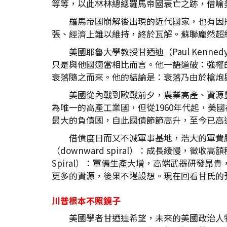
等等，以此林林總總羅馬帝國衰亡之跡，借喻
羅馬帝國崩解後出現的近代國家，也有因
張、經濟上難以維持，終於瓦解。蘇聯龐然超
美國耶魯大學教授甘迺迪（Paul Ken
只是與他國適當相比而言。他一語道破：強權
衰落隨之而來。他的結論是：衰落乃由於槍炮
美國從內戰到歐戰前夕，農業高產、資源
為唯一的高產工業國，但從1960年代起，美
最大的負債國，自此國債節節高升，至今已高達
借債度日而又不減軍事基地，浩大的軍費
（downward spiral）：成長緩慢，
Spiral）：軍備生產大增，高端武器研發
更多的資源，後果不堪設想。現在回看甘氏的
川普根本不照鏡子
美國學者甘迺迪希望，未來的美國政治人