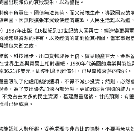
美國出現類似的衰敗現象，以為警惕。
財務不負責任、國債無法負荷、而又漠視生產，導致國家的
級帝國，因無限擴張軍武致使經濟疲軟，人民生活難以為繼
nedy）1987年出版《16世紀到20世紀的大國興亡：經濟變
的興起與資源的持有，以及經濟的能耐極其相關。當軍事過
與麵包失衡之故。
豐富、科技進步、出口貨物成長七倍、貿易順產巨大、金融
國在世界生產與貿易上相對趨緩，1980年代美國的農業與製
36.21兆美元，即使利息也難償付，已見霸權衰落的徵兆。
嚴重限制了他處用錢的選項，不得不減少投資；然則，必然
徵收高額稅金，為了支出優先加深內部分裂，更加減弱負債國的能力
昂貴，不免占去太多的民生資源，基建嚴重落後。甘氏預測：
預測已經成真。
物能認知大勢所趨，妥善處理今非昔比的情勢，不要再急功