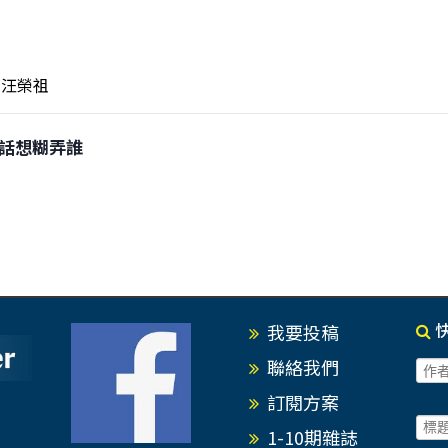
汪榮祖
0講話想糊弄誰
我要投稿
聯絡我們
訂閱方案
1-10期雜誌