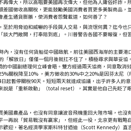
不再偉大，所以高唱要美國再次偉大，但他為人庸俗奸詐，
順差國徵收高關稅，更能鼓勵美國消費者買更多美製商品，
會產生通貨膨脹，使消費者怨聲載道，如何善了？
，至於用脅迫和威嚇的手段與人交易，與流氓何異？迄今也
「談大門敞開，打奉陪到底」。川普警告各國不要報復，但
2小時內，沒有任何貨船從中國啟航，前往美國西海岸的主要港
川普的「解放日」僅僅一個月後就扛不住了，積極尋求與華妥協
在瑞士訪問的中國副總理何立峰會晤。雙方經過兩天協商，同意取消9
25%關稅降至10% ，美方徵收的30%中之20%是因芬太尼（
14日起暫停關稅90天。短短兩天就達成協議，出乎許多人的
是「重新啟動」（total reset），其實是他自己先眨
買美國農產品，也沒有同意讓波音飛機重回大陸市場，也沒
平一再說「貿易戰沒有贏家」，但經此一役，北京更有戰略
迎，著名經濟學家斯科特甘迺迪（Scott Kennedy