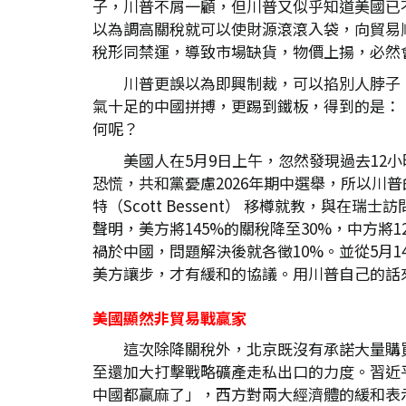
子，川普不屑一顧，但川普又似乎知道美國已
以為調高關稅就可以使財源滾滾入袋，向貿易
稅形同禁運，導致市場缺貨，物價上揚，必然
川普更誤以為即興制裁，可以掐別人脖子
氣十足的中國拼搏，更踢到鐵板，得到的是：
何呢？
美國人在5月9日上午，忽然發現過去1
恐慌，共和黨憂慮2026年期中選舉，所以
特（Scott Bessent） 移樽就教，與
聲明，美方將145%的關稅降至30%，中方將1
禍於中國，問題解決後就各徵10%。並從5月
美方讓步，才有緩和的協議。用川普自己的話來說
美國顯然非貿易戰贏家
這次除降關稅外，北京既沒有承諾大量購
至還加大打擊戰略礦產走私出口的力度。習近
中國都贏麻了」，西方對兩大經濟體的緩和表示歡