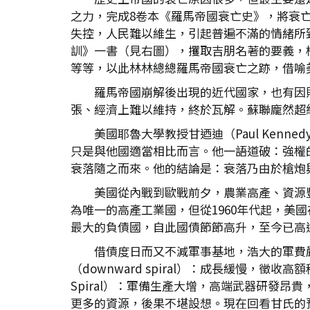
之力，完成8卷本《羅馬帝國衰亡史》，將衰
失控，人民難以維生，引起普遍不滿的情緒所致。牛
訓》一書（見右圖），攫取吉朋名著的要義，
等等，以此林林總總羅馬帝國衰亡之跡，借喻
羅馬帝國崩解後出現的近代國家，也有因
張、經濟上難以維持，終於瓦解。蘇聯龐然超
美國耶魯大學教授甘迺迪（Paul Ken
只是與他國適當相比而言。他一語道破：強權
衰落隨之而來。他的結論是：衰落乃由於槍炮
美國從內戰到歐戰前夕，農業高產、資源
為唯一的高產工業國，但從1960年代起，美
最大的負債國，自此國債節節高升，至今已高達
借債度日而又不減軍事基地，浩大的軍費
（downward spiral）：成長緩慢，
Spiral）：軍備生產大增，高端武器研發
更多的資源，後果不堪設想。現在回看甘氏的