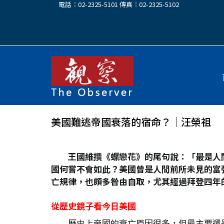
電話：02-2325-5101 傳真：02-2325-5102
美國難逃帝國衰落的宿命？│汪榮祖
王國維撰《蝶戀花》的尾句說：「最是人
國何嘗不會如此？美國曾是人間前所未見的富
亡規律，也頗多咎由自取，尤其經過拜登四年的
從歷史鏡子看今日美國
歷史上帝國的衰亡原因很多，但最主要還是