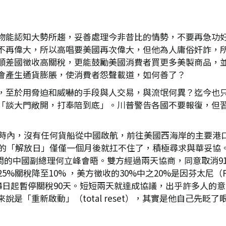
物能認知大勢所趨，妥善處理今非昔比的情勢，不要再急功
不再偉大，所以高唱要美國再次偉大，但他為人庸俗奸詐，
順差國徵收高關稅，更能鼓勵美國消費者買更多美製商品，
會產生通貨膨脹，使消費者怨聲載道，如何善了？
，至於用脅迫和威嚇的手段與人交易，與流氓何異？迄今也
「談大門敞開，打奉陪到底」。川普警告各國不要報復，但
2小時內，沒有任何貨船從中國啟航，前往美國西海岸的主要港
川普的「解放日」僅僅一個月後就扛不住了，積極尋求與華妥協
在瑞士訪問的中國副總理何立峰會晤。雙方經過兩天協商，同意取消9
25%關稅降至10% ，美方徵收的30%中之20%是因芬太尼（
14日起暫停關稅90天。短短兩天就達成協議，出乎許多人的
是「重新啟動」（total reset），其實是他自己先眨