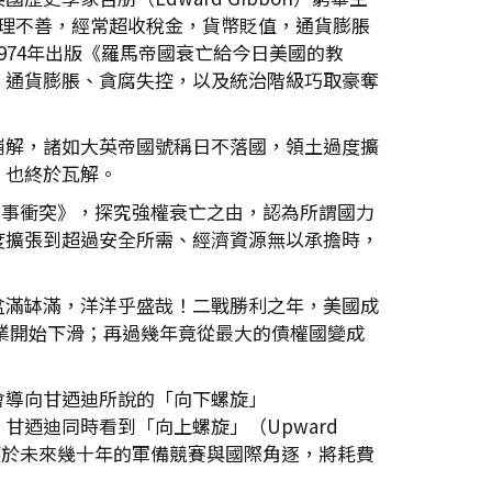
理不善，經常超收稅金，貨幣貶值，通貨膨脹
1974年出版《羅馬帝國衰亡給今日美國的教
、通貨膨脹、貪腐失控，以及統治階級巧取豪奪
崩解，諸如大英帝國號稱日不落國，領土過度擴
，也終於瓦解。
更與軍事衝突》，探究強權衰亡之由，認為所謂國力
度擴張到超過安全所需、經濟資源無以承擔時，
盆滿缽滿，洋洋乎盛哉！二戰勝利之年，美國成
造業開始下滑；再過幾年竟從最大的債權國變成
會導向甘迺迪所說的「向下螺旋」
。甘迺迪同時看到「向上螺旋」（Upward
有鑒於未來幾十年的軍備競賽與國際角逐，將耗費