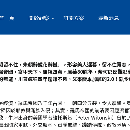
首 頁
關於觀察
訂閱方案
最新消息
間留不住，朱顏辭鏡花辭樹」，形容美人遲暮，留不住青春
强帝國，富甲天下、雄視四海，風華80
餘年，奈何仍然難逃
無能，川普瘋狂四年還嫌不夠，又來變本加厲的2.0
！孰令
經濟。羅馬帝國乃千年古國，一朝四分五裂，令人震驚。英國歷史
亡歸因於耶教與滿族入侵；其實，羅馬帝國的崩潰要因經濟管
津出身的美國學者維托斯基（Peter Witonski）曾於
標出國家重賦、外交鬆弛、軍隊無能、踐踏傳統、政教矛盾