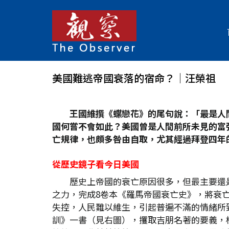
美國難逃帝國衰落的宿命？│汪榮祖
王國維撰《蝶戀花》的尾句說：「最是人
國何嘗不會如此？美國曾是人間前所未見的富
亡規律，也頗多咎由自取，尤其經過拜登四年的
從歷史鏡子看今日美國
歷史上帝國的衰亡原因很多，但最主要還是
之力，完成8卷本《羅馬帝國衰亡史》，將衰
失控，人民難以維生，引起普遍不滿的情緒所致。牛
訓》一書（見右圖），攫取吉朋名著的要義，