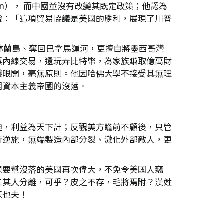
 in）， 而中國並沒有改變其既定政策；他認為
說：「這項貿易協議是美國的勝利，展現了川普
林蘭島、奪回巴拿馬運河，更擅自將墨西哥灣
票內線交易，還玩弄比特幣，為家族賺取億萬財
錢眼開，毫無原則。他因哈佛大學不接受其無理
國資本主義帝國的沒落。
迫，利益為天下計；反觀美方瞻前不顧後，只管
行逆施，無端製造內部分裂、激化外部敵人，更
想要幫沒落的美國再次偉大，不免令美國人竊
三其人分離，可乎？皮之不存，毛將焉附？漢姓
悲也夫！