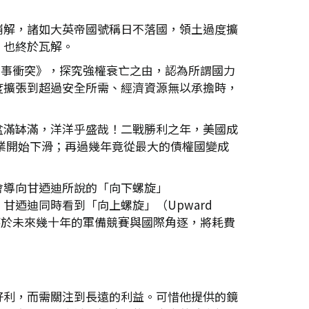
崩解，諸如大英帝國號稱日不落國，領土過度擴
，也終於瓦解。
更與軍事衝突》，探究強權衰亡之由，認為所謂國力
度擴張到超過安全所需、經濟資源無以承擔時，
盆滿缽滿，洋洋乎盛哉！二戰勝利之年，美國成
造業開始下滑；再過幾年竟從最大的債權國變成
會導向甘迺迪所說的「向下螺旋」
。甘迺迪同時看到「向上螺旋」（Upward
有鑒於未來幾十年的軍備競賽與國際角逐，將耗費
好利，而需關注到長遠的利益。可惜他提供的鏡