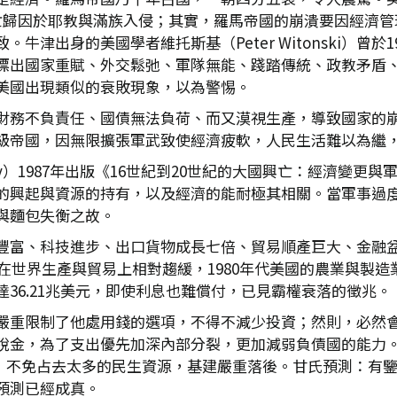
亡歸因於耶教與滿族入侵；其實，羅馬帝國的崩潰要因經濟管
津出身的美國學者維托斯基（Peter Witonski）曾於
標出國家重賦、外交鬆弛、軍隊無能、踐踏傳統、政教矛盾
美國出現類似的衰敗現象，以為警惕。
財務不負責任、國債無法負荷、而又漠視生產，導致國家的
級帝國，因無限擴張軍武致使經濟疲軟，人民生活難以為繼
nedy）1987年出版《16世紀到20世紀的大國興亡：經濟變
的興起與資源的持有，以及經濟的能耐極其相關。當軍事過
與麵包失衡之故。
豐富、科技進步、出口貨物成長七倍、貿易順產巨大、金融
國在世界生產與貿易上相對趨緩，1980年代美國的農業與製
36.21兆美元，即使利息也難償付，已見霸權衰落的徵兆。
嚴重限制了他處用錢的選項，不得不減少投資；然則，必然
徵收高額稅金，為了支出優先加深內部分裂，更加減弱負債國的能力
昂貴，不免占去太多的民生資源，基建嚴重落後。甘氏預測：
預測已經成真。