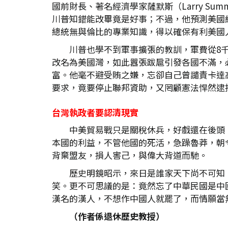
國前財長、著名經濟學家薩默斯（Larry Su
川普知錯能改畢竟是好事；不過，他預測美國
總統無與倫比的專業知識，得以確保有利美國
川普也學不到軍事擴張的教訓，軍費從8
改名為美國灣，如此囂張跋扈引發各國不滿，
富。他毫不避受賄之嫌，忘卻自己曾譴責卡達
要求，竟要停止聯邦資助，又罔顧憲法悍然逮
台灣執政者要認清現實
中美貿易戰只是關稅休兵，好戲還在後頭
本國的利益，不管他國的死活，急躁魯莽，朝
背棄盟友，損人害己，與偉大背道而馳。
歷史明鏡昭示，來日是誰家天下尚不可知
笑。更不可思議的是：竟然忘了中華民國是中
漢名的漢人，不想作中國人就罷了，而情願當
（作者係退休歷史教授）