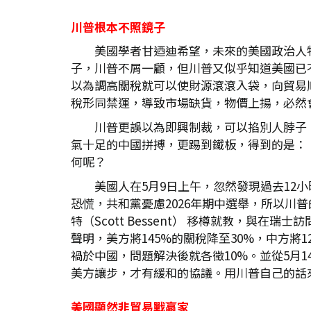
川普根本不照鏡子
美國學者甘迺迪希望，未來的美國政治人
子，川普不屑一顧，但川普又似乎知道美國已
以為調高關稅就可以使財源滾滾入袋，向貿易
稅形同禁運，導致市場缺貨，物價上揚，必然
川普更誤以為即興制裁，可以掐別人脖子
氣十足的中國拼搏，更踢到鐵板，得到的是：
何呢？
美國人在5月9日上午，忽然發現過去1
恐慌，共和黨憂慮2026年期中選舉，所以
特（Scott Bessent） 移樽就教，與
聲明，美方將145%的關稅降至30%，中方將1
禍於中國，問題解決後就各徵10%。並從5月
美方讓步，才有緩和的協議。用川普自己的話來說
美國顯然非貿易戰贏家