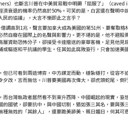
mmers）也斷言川普在中美貿易戰中明顯「屈服了」（caved
經濟衰退的機率仍然高於50%。可笑的是，白宮還在聲明中
人民的協議」，大言不慚即此之言乎？
千億調高到1兆，聲言要加拿大成為美國的第51州、要奪取格
必然自廢在國際上的名聲與影響力。更不堪的是，他不避股
高層資助恐怖分子，卻接受卡達贈送的豪華客機，足見他見
捕或驅逐和平抗議的學生。任其如此腐敗妄行，只會加速美
，但已可看到兩造博弈，中方謀定而動，穩紮穩打，從容不
令夕改，言而無信。川普要美國再次偉大，卻虎頭蛇尾、倒
，而台灣執政者居然看不到東升西降、中國崛起的現實，妄
國的國號，卻要抗中，與中國切割，猶如張三其名，要與張
無種無姓的「其餘人」，還要跪美舔美、親日媚日，何其可