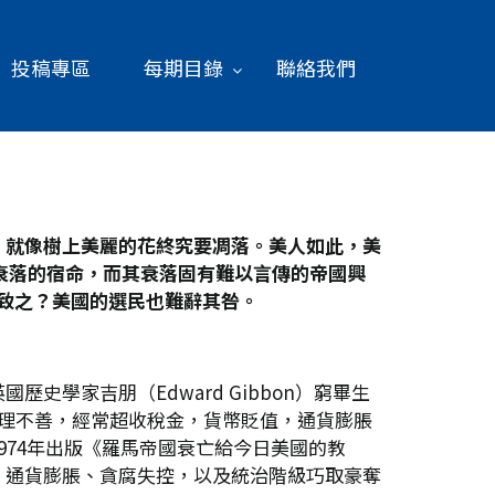
投稿專區
每期目錄
聯絡我們
，就像樹上美麗的花終究要凋落。美人如此，美
衰落的宿命，而其衰落固有難以言傳的帝國興
致之？美國的選民也難辭其咎。
學家吉朋（Edward Gibbon）窮畢生
理不善，經常超收稅金，貨幣貶值，通貨膨脹
1974年出版《羅馬帝國衰亡給今日美國的教
、通貨膨脹、貪腐失控，以及統治階級巧取豪奪