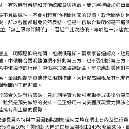
益、有效應對傳統和非傳統威脅與挑戰。雙方將持續加強軍
最不具敏感性，不會引起其他相關國家的疑慮，政治關係則
安，所以各國都避免公然表態。但是中俄聯合聲明卻毫不避諱，
建立「無上限夥伴關係」。習近平此次訪俄，等於進一步落實
態度。明顯壓抑烏克蘭，袒護俄羅斯。觀察家普遍認為，這
地，中俄聯合聲明雖強調不針對第三方，也不受制於第三方
黑中俄協作的行徑；中俄將加強協調配合，堅決應對美國對
易、金融限制等單邊非法限制措施，大幅提高關稅及其他非
關稅戰的正面迎擊。
較弱者欠缺對抗籌碼，只能期待實力較強者取得成果後分享
，雖然是預先做好的安排，但正好用來向美國展現實力與決
陸擁有稀土礦的優勢。
政部長貝森特與中國國務院副總理何立峰在瑞士日內瓦進行貿
5%降至10%；美國對大陸進口貨品關稅由145%降至30%