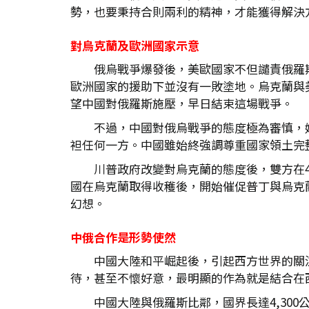
勢，也要秉持合則兩利的精神，才能獲得解決
對烏克蘭及歐洲國家示意
俄烏戰爭爆發後，美歐國家不但譴責俄羅
歐洲國家的援助下並沒有一敗塗地。烏克蘭與
望中國對俄羅斯施壓，早日結束這場戰爭。
不過，中國對俄烏戰爭的態度極為審慎，
袒任何一方。中國雖始終強調尊重國家領土完
川普政府改變對烏克蘭的態度後，雙方在
國在烏克蘭取得收穫後，開始催促普丁與烏克
幻想。
中俄合作是形勢使然
中國大陸和平崛起後，引起西方世界的關
待，甚至不懷好意，最明顯的作為就是結合在
中國大陸與俄羅斯比鄰，國界長達4,30