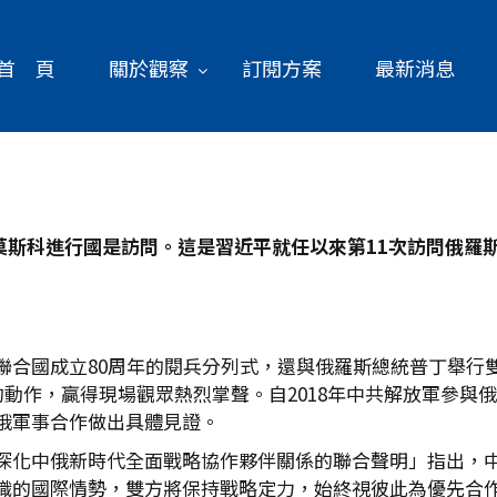
首 頁
關於觀察
訂閱方案
最新消息
莫斯科進行國是訪問。這是習近平就任以來第11
次訪問俄羅
聯合國成立80周年的閱兵分列式，還與俄羅斯總統普丁舉行
動作，贏得現場觀眾熱烈掌聲。自2018年中共解放軍參與俄
俄軍事合作做出具體見證。
深化中俄新時代全面戰略協作夥伴關係的聯合聲明」指出，
織的國際情勢，雙方將保持戰略定力，始終視彼此為優先合