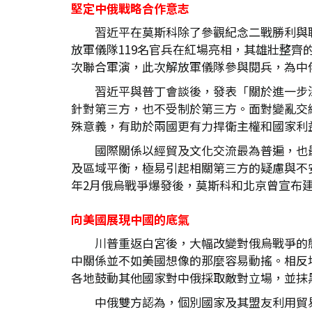
堅定中俄戰略合作意志
習近平在莫斯科除了參觀紀念二戰勝利與
放軍儀隊119名官兵在紅場亮相，其雄壯整齊的
次聯合軍演，此次解放軍儀隊參與閱兵，為中
習近平與普丁會談後，發表「關於進一步
針對第三方，也不受制於第三方。面對變亂交
殊意義，有助於兩國更有力捍衛主權和國家利
國際關係以經貿及文化交流最為普遍，也
及區域平衡，極易引起相關第三方的疑慮與不
年2月俄烏戰爭爆發後，莫斯科和北京曾宣布
向美國展現中國的底氣
川普重返白宮後，大幅改變對俄烏戰爭的
中關係並不如美國想像的那麼容易動搖。相反
各地鼓動其他國家對中俄採取敵對立場，並抹
中俄雙方認為，個別國家及其盟友利用貿