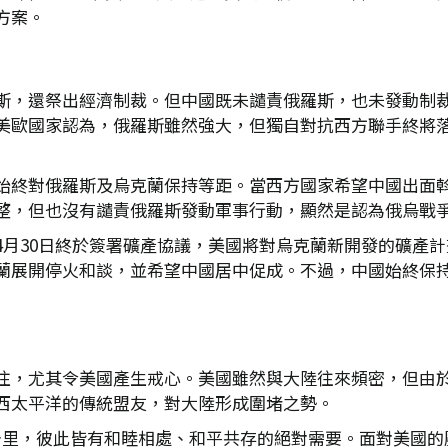
方案。
斯，還祭出經濟制裁。但中國既未譴責俄羅斯，也未發動制
美歐國家認為，俄羅斯雖然強大，但獨自對抗西方聯手終將
始終對俄羅斯及烏克蘭保持等距。當西方國家希望中國出面
整，但也沒有譴責俄羅斯發動軍事行動，顯然是認為俄烏戰
4月30日終於簽署礦產協議，美國將對烏克蘭新開發的礦產
蘭展開停火和談，並希望中國居中促成。不過，中國始終保
注，尤其令美國產生戒心。美國雖然與大陸往來頻密，但由
西太平洋的傳統盟友，對大陸形成圍堵之勢。
0公里，彼此皆有和睦相處、和平共存的絕對需要。面對美國