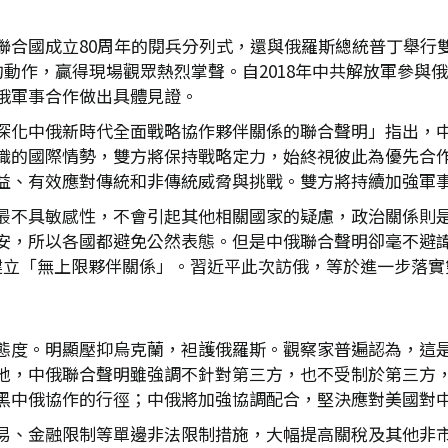
聯合國成立80周年的閱兵分列式，還與俄羅斯總統普丁舉行
動作，贏得現場觀眾熱烈掌聲。自2018年中共解放軍參與俄
俄軍事合作做出具體見證。
深化中俄新時代全面戰略協作夥伴關係的聯合聲明」指出，
織的國際情勢，雙方將保持戰略定力，始終視彼此為優先合
益、有效應對傳統和非傳統威脅與挑戰。雙方將持續加強軍
最不具敏感性，不會引起其他相關國家的疑慮，政治關係則
安，所以各國都避免公然表態。但是中俄聯合聲明卻毫不避諱，
建立「無上限夥伴關係」。習近平此次訪俄，等於進一步落實
態度。明顯壓抑烏克蘭，袒護俄羅斯。觀察家普遍認為，這
地，中俄聯合聲明雖強調不針對第三方，也不受制於第三方
黑中俄協作的行徑；中俄將加強協調配合，堅決應對美國對
易、金融限制等單邊非法限制措施，大幅提高關稅及其他非