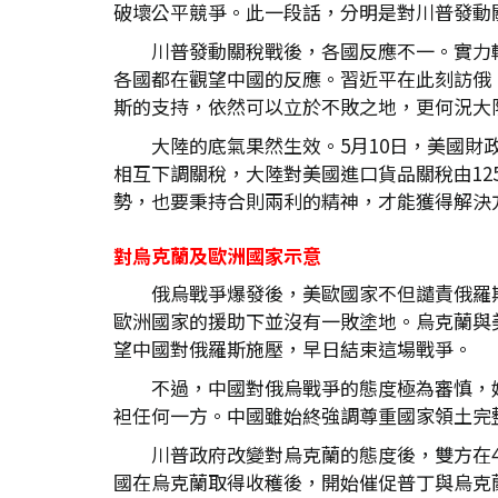
破壞公平競爭。此一段話，分明是對川普發動
川普發動關稅戰後，各國反應不一。實力
各國都在觀望中國的反應。習近平在此刻訪俄
斯的支持，依然可以立於不敗之地，更何況大
大陸的底氣果然生效。5月10日，美國財
相互下調關稅，大陸對美國進口貨品關稅由12
勢，也要秉持合則兩利的精神，才能獲得解決
對烏克蘭及歐洲國家示意
俄烏戰爭爆發後，美歐國家不但譴責俄羅
歐洲國家的援助下並沒有一敗塗地。烏克蘭與
望中國對俄羅斯施壓，早日結束這場戰爭。
不過，中國對俄烏戰爭的態度極為審慎，
袒任何一方。中國雖始終強調尊重國家領土完
川普政府改變對烏克蘭的態度後，雙方在
國在烏克蘭取得收穫後，開始催促普丁與烏克