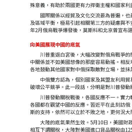
殊意義，有助於兩國更有力捍衛主權和國家利
國際關係以經貿及文化交流最為普遍，也
及區域平衡，極易引起相關第三方的疑慮與不
年2月俄烏戰爭爆發後，莫斯科和北京曾宣布
向美國展現中國的底氣
川普重返白宮後，大幅改變對俄烏戰爭的
中關係並不如美國想像的那麼容易動搖。相反
各地鼓動其他國家對中俄採取敵對立場，並抹
中俄雙方認為，個別國家及其盟友利用貿
破壞公平競爭。此一段話，分明是對川普發動
川普發動關稅戰後，各國反應不一。實力
各國都在觀望中國的反應。習近平在此刻訪俄
斯的支持，依然可以立於不敗之地，更何況大
大陸的底氣果然生效。5月10日，美國財
相互下調關稅，大陸對美國進口貨品關稅由12