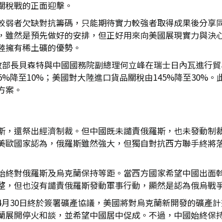
關稅戰的正面迎擊。
較弱者欠缺對抗籌碼，只能期待實力較強者取得成果後分享
，雖然是預先做好的安排，但正好用來向美國展現實力與決
陸擁有稀土礦的優勢。
政部長貝森特與中國國務院副總理何立峰在瑞士日內瓦進行貿
5%降至10%；美國對大陸進口貨品關稅由145%降至30%
方案。
斯，還祭出經濟制裁。但中國既未譴責俄羅斯，也未發動制
美歐國家認為，俄羅斯雖然強大，但獨自對抗西方聯手終將
始終對俄羅斯及烏克蘭保持等距。當西方國家希望中國出面
整，但也沒有譴責俄羅斯發動軍事行動，顯然是認為俄烏戰
4月30日終於簽署礦產協議，美國將對烏克蘭新開發的礦產
蘭展開停火和談，並希望中國居中促成。不過，中國始終保