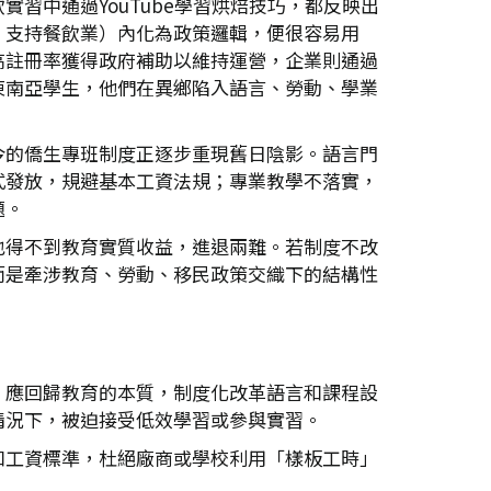
習中通過YouTube學習烘焙技巧，都反映出
、支持餐飲業）內化為政策邏輯，便很容易用
高註冊率獲得政府補助以維持運營，企業則通過
東南亞學生，他們在異鄉陷入語言、勞動、學業
今的僑生專班制度正逐步重現舊日陰影。語言門
式發放，規避基本工資法規；專業教學不落實，
題。
也得不到教育實質收益，進退兩難。若制度不改
而是牽涉教育、勞動、移民政策交織下的結構性
，應回歸教育的本質，制度化改革語言和課程設
情況下，被迫接受低效學習或參與實習。
和工資標準，杜絕廠商或學校利用「樣板工時」