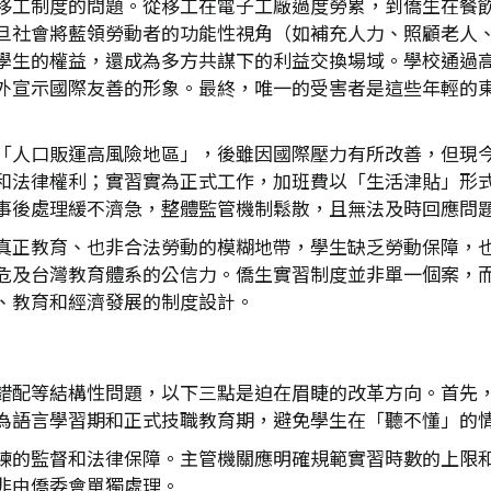
工制度的問題。從移工在電子工廠過度勞累，到僑生在餐飲實
旦社會將藍領勞動者的功能性視角（如補充人力、照顧老人
學生的權益，還成為多方共謀下的利益交換場域。學校通過
外宣示國際友善的形象。最終，唯一的受害者是這些年輕的
「人口販運高風險地區」，後雖因國際壓力有所改善，但現
和法律權利；實習實為正式工作，加班費以「生活津貼」形
事後處理緩不濟急，整體監管機制鬆散，且無法及時回應問
真正教育、也非合法勞動的模糊地帶，學生缺乏勞動保障，
危及台灣教育體系的公信力。僑生實習制度並非單一個案，
、教育和經濟發展的制度設計。
錯配等結構性問題，以下三點是迫在眉睫的改革方向。首先
為語言學習期和正式技職教育期，避免學生在「聽不懂」的
練的監督和法律保障。主管機關應明確規範實習時數的上限
非由僑委會單獨處理。