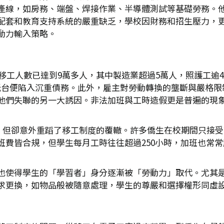
產線，如房務、端盤、焊接作業、半導體測試等基礎勞務。
配套和教育支持系統的嚴重缺乏，學校因財務和招生壓力，
動力輸入策略。
聯移工人數已達到9萬多人，其中製造業超過5萬人，照護工
一抵台便陷入沉重債務。此外，雇主對勞動轉換的壟斷與嚴格
他們失聯的另一大誘因。非法加班與工時造假更是普遍的現
才，但卻意外重蹈了移工制度的覆轍。許多僑生在校期間只接
費皆合規，但學生每月工時往往超過250小時，加班也常常
也使得學生的「學習者」身分逐漸被「勞動力」取代。尤其
求更換，如物品般被隨意處理，學生的尊嚴和選擇權形同虛