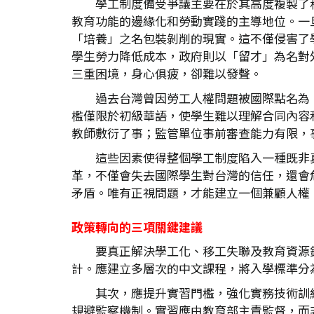
學工制度備受爭議主要在於其高度複製了移
教育功能的邊緣化和勞動實踐的主導地位。一
「培養」之名包裝剝削的現實。這不僅侵害了
學生勞力降低成本，政府則以「留才」為名對
三重困境，身心俱疲，卻難以發聲。
過去台灣曾因勞工人權問題被國際點名為
檻僅限於初級華語，使學生難以理解合同內容
教師敷衍了事；監管單位事前審查能力有限，
這些因素使得整個學工制度陷入一種既非
革，不僅會失去國際學生對台灣的信任，還會
矛盾。唯有正視問題，才能建立一個兼顧人權
政策轉向的三項關鍵建議
要真正解決學工化、移工失聯及教育資源
計。應建立多層次的中文課程，將入學標準分
其次，應提升實習門檻，強化實務技術訓
規避監察機制。實習應由教育部主責監督，而