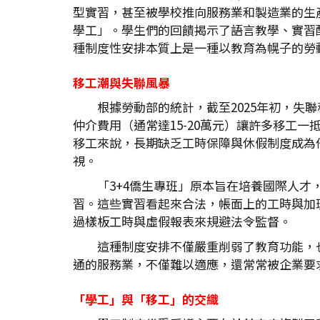
型實習，甚至被學校推向服務業和製造業的生
學工」。學生們的回饋揭示了語言教學、實習
種制度性安排本質上是一種以教育為幌子的勞
移工潮與失聯風暴
根據勞動部的統計，截至2025年初，失
仲介費用（通常達15-20萬元）讓許多移工
移工來說，長期缺乏工時保障與休假制度成為
視。
「3+4僑生專班」原本旨在培養國際人
習。這些實習看起來合法，帳面上的工時與加班
過樣板工時與虛假報表來規避法令監督。
這種制度安排不僅嚴重削弱了教育功能，
通的服務業，不僅難以適應，還常常被企業要
「學工」與「移工」的交織