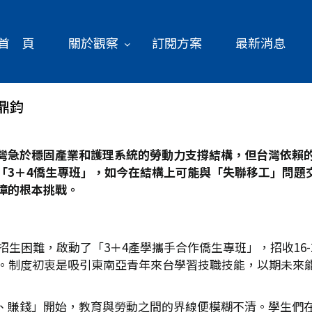
首 頁
關於觀察
訂閱方案
最新消息
鼎鈞
灣急於穩固產業和護理系統的勞動力支撐結構，但台灣依賴
「3
＋4
僑生專班」，如今在結構上可能與「失聯移工」問題
障的根本挑戰。
招生困難，啟動了「3＋4產學攜手合作僑生專班」，招收16
年。制度初衷是吸引東南亞青年來台學習技職技能，以期未來
、賺錢」開始，教育與勞動之間的界線便模糊不清。學生們