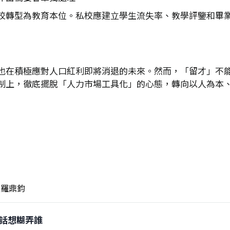
校轉型為教育本位。私校應建立學生流失率、教學評鑒和畢
也在積極應對人口紅利即將消退的未來。然而，「留才」不
制上，徹底擺脫「人力市場工具化」的心態，轉向以人為本
羅鼎鈞
0講話想糊弄誰