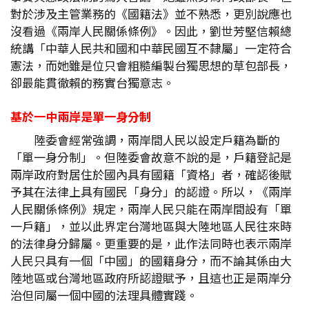
對於涉及主管業務的《國籍法》並不熟悉，更別說應也
沒看過《兩岸人民關係條例》。因此，劉世芳堅信賴總
統講「中華人民共和國和中華民國互不隸屬」一定符合
憲法，而她雖是位只會粗糙編製台獨思想的草包部長，
卻最能貫徹賴的務實台獨意志。
基於一中兩岸是單一身分制
陸委會經常強調，兩岸間人民以設定戶籍為斷的
「單一身分制」。但陸委會故意不說的是，戶籍登記是
兩岸政府對居住於國內具有國籍「資格」者，確認後賦
予其在法律上具有國民「身分」的認證。所以，《兩岸
人民關係條例》規定，兩岸人民只能在兩岸間設有「單
一戶籍」，並以此界定台灣地區與大陸地區人民往來時
的法律身分歸屬。更重要的是，此作法同時也表示兩岸
人民只具有一個「中國」的國籍身分，而不論其係由大
陸地區或台灣地區政府所認證賦予，且這也正是兩岸分
治但同屬一個中國的法理具體實踐。