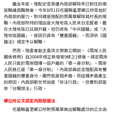
繼去年底，陸配史雪燕遭內政部解除早已卸任的南
投縣議員職務後，今年8月1日花蓮縣富里鄉公所受迫於
內政部的壓力，對同樣是陸配的鄧萬華解除其村長的現
職。內政部所持的理由是大陸地區人民來台定居者，雖
在大陸地區已註銷戶籍，但仍保有「中共國籍」或「大
陸地區國籍」，故因仍具有「雙重國籍」，而須依《國
籍法》規定予以解職。
然而，陸委會副主委梁文傑曾公開說，《兩岸人民
關係條例》自2004年修正新增第9條之1條後，規定兩岸
人民只能於兩岸間擇一設戶籍的「單一身分制」。兩岸
人民既已是「單一身分制」，內政部再認定陸配具有雙
重國籍的雙重身分，顯然就是個矛盾。而這種矛盾產生
的原因，內政部劉世芳說是「依法行政」，但實則卻是
依「台獨想法」行政。
鄉公所公文認定內政部違法
花蓮縣富里鄉公所對鄧萬華做出解職處分的公文函