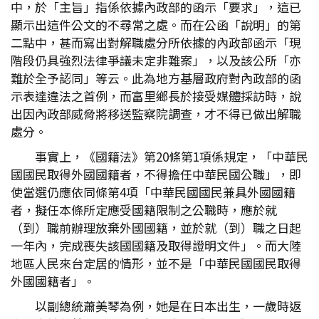
中，於「主旨」指係依據內政部的函示「要求」，這已
顯示出這件公文的不尋常之處。而在公函「說明」的第
二點中，甚而寫出對解職處分所依據的內政部函示「現
階段仍具強烈法律爭議未定非難案」，以及該公所「亦
難於全予認同」等云。此為地方基層政府對內政部的函
示表達違法之首例，而富里鄉長於接受媒體採訪時，說
出因內政部威脅將移送監察院調查，才不得已做出解職
處分。
事實上，《國籍法》第20條第1項係規定，「中華民
國國民取得外國國籍者，不得擔任中華民國公職」，即
使當選仍應依同條第4項「中華民國國民兼具外國國籍
者，擬任本條所定應受國籍限制之公職時，應於就
（到）職前辦理放棄外國國籍，並於就（到）職之日起
一年內，完成喪失該國國籍及取得證明文件」。而大陸
地區人民來台定居的情形，並不是「中華民國國民取得
外國國籍者」。
以副總統蕭美琴為例，她是在日本出生，一歲時返