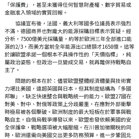
「保護費」，甚至未獲得任何智慧財產權、數字貿易或
金融准入領域的實質回報。
協議宣布後，法國、義大利等國多位議員表示強烈
不滿，德國商界也對龐大的能源採購目標表示質疑。經
分析，7500億美元採購量，約等於歐洲三年全部進口能
源的2/3，而美方當前全年能源出口總額才1658億。這等
於讓歐盟承諾一個根本不具操作性的「天價指標」，純
屬政治姿態，但政治一旦變成交易，就再難保持戰略自
主了。
問題的根本在於：儘管歐盟整體經濟體量與技術實
力堪比美國，遠超英國與日本，但其制度結構為「多國
邦聯」，缺乏快速整合與戰略統一的能力。歐盟27國在
對美、對中、對俄等政策上分歧嚴重，在應對外部衝擊
時極易被各個擊破。歐洲制度的最大短板在於軍事與戰
略自主。自俄烏戰爭爆發以來，歐盟愈發依賴美國的安
全保護傘，戰略選項被大幅壓縮。在川普加徵關稅的同
時，歐洲還需向美國交出更多防務預算，進一步鞏固北