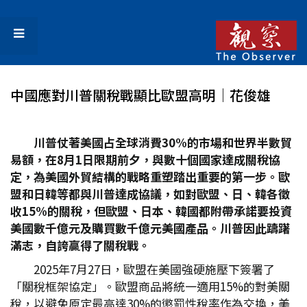
中國應對川普關稅戰顯比歐盟高明│花俊雄
川普仗著美國占全球消費30%
的市場和世界半數貿
易額，在8
月1
日限期前夕，與數十個國家達成關稅協
定，為美國外貿結構的戰略重塑踏出重要的第一步。歐
盟和日韓等都與川普達成協議，如對歐盟、日、韓各徵
收15%
的關稅，但歐盟、日本、韓國都附帶承諾要投資
美國數千億元及購買數千億元美國產品。川普因此躊躇
滿志，自誇贏得了關稅戰。
2025年7月27日，歐盟在美國強硬施壓下簽署了
「關稅框架協定」。歐盟商品將統一適用15%的對美關
稅，以避免原定最高達30%的懲罰性稅率作為交換，美