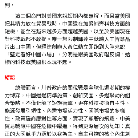
判。
這三個命門對美國來說短期內都無解，而且當美國
把其精力放在貿易戰時，中國還在加緊補齊科技方面的
短板，甚至在越來越多方面超越美國，以至於美國現在
對科技戰都不敢提。唯一想限制輝達中低端人工智慧晶
片出口中國，但輝達創辦人黃仁勳立即跑到大陸來說
「堅定看好中國市場」，分明是跟美國政府唱反調。這
樣的科技戰美國根本玩不起。
結語
總體而言，川普政府的關稅戰是全球化退潮期的權
力博弈，中國通過精準施策、創新突圍、多邊聯動的組
合策略，不僅化解了短期衝擊，更在科技技術自主性、
能源發展引領性、內需市場活力性、國際市場的多樣
性、政策磋商應對性等方面，實現了顯著的飛躍。中美
貿易戰讓中國在危機中躍進，得到更深層次的認知：真
正的大國競爭力源於以我為主、自主可控的核心內生創