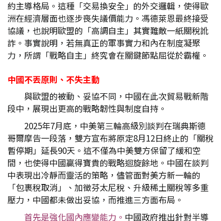
約主導格局。這種「交易換安全」的外交邏輯，使得歐
洲在經濟層面也逐步喪失議價能力。馮德萊恩最終接受
協議，也說明歐盟的「高調自主」其實難敵一紙關稅訛
詐。事實說明，若無真正的軍事實力和內在制度凝聚
力，所謂「戰略自主」終究會在關鍵節點屈從於霸權。
中國不丟原則、不失主動
與歐盟的被動、妥協不同，中國在此次貿易戰新階
段中，展現出更高的戰略韌性與制度自持。
2025年7月底，中美第三輪高級別談判在瑞典斯德
哥爾摩告一段落，雙方宣布將原定8月12日終止的「關稅
暫停期」延長90天。這不僅為中美雙方保留了緩和空
間，也使得中國贏得寶貴的戰略迴旋餘地。中國在談判
中表現出冷靜而靈活的策略，儘管面對美方新一輪的
「包裹稅取消」、加徵芬太尼稅、升級稀土關稅等多重
壓力，中國都未做出妥協，而推進三方面布局。
首先是強化國內應變能力。
中國政府推出針對半導