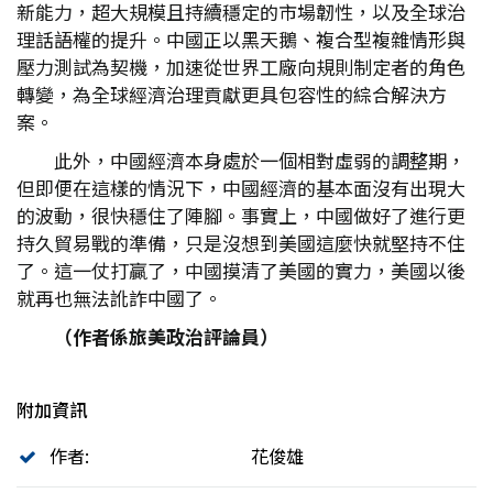
新能力，超大規模且持續穩定的市場韌性，以及全球治
理話語權的提升。中國正以黑天鵝、複合型複雜情形與
壓力測試為契機，加速從世界工廠向規則制定者的角色
轉變，為全球經濟治理貢獻更具包容性的綜合解決方
案。
此外，中國經濟本身處於一個相對虛弱的調整期，
但即便在這樣的情況下，中國經濟的基本面沒有出現大
的波動，很快穩住了陣腳。事實上，中國做好了進行更
持久貿易戰的準備，只是沒想到美國這麼快就堅持不住
了。這一仗打贏了，中國摸清了美國的實力，美國以後
就再也無法訛詐中國了。
（作者係旅美政治評論員）
附加資訊
作者:
花俊雄