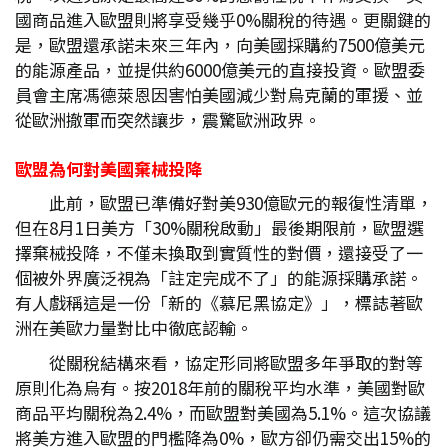
國商品進入歐盟則將享受幾乎0%關稅的待遇。更關鍵的
是，歐盟還承諾未來三年內，向美國採購約7500億美元
的能源產品，並提供約6000億美元的直接投資。歐盟委
員會主席馮德萊恩因害怕美國減少對烏克蘭的軍援、並
從歐洲撤軍而突然讓步，震驚歐洲政界。
歐盟為何對美國棄械投降
此前，歐盟已準備好對美930億歐元的報復性清單，
但在8月1日美方「30%關稅啟動」最後期限前，歐盟選
擇棄械投降，不僅未換取到實質性的對價，還接受了一
個被外界廣泛視為「註定完成不了」的能源採購承諾。
有人戲稱這是一份「新的《慕尼黑協定》」，標誌著歐
洲在美歐力量對比中徹底認輸。
從關稅結構來看，協定形同將歐盟多年爭取的對等
原則化為烏有。按2018年前的關稅平均水準，美國對歐
商品平均關稅為2.4%，而歐盟對美國為5.1%。這次協議
將美方進入歐盟的門檻降為0%，歐方卻仍需交出15%的