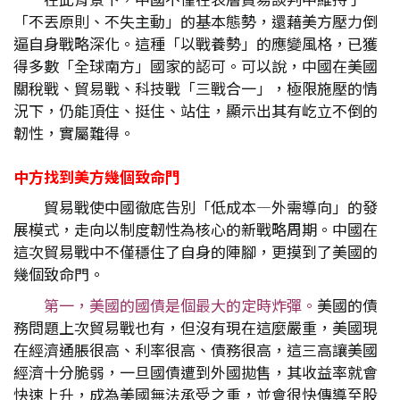
「不丟原則、不失主動」的基本態勢，還藉美方壓力倒
逼自身戰略深化。這種「以戰養勢」的應變風格，已獲
得多數「全球南方」國家的認可。可以說，中國在美國
關稅戰、貿易戰、科技戰「三戰合一」，極限施壓的情
況下，仍能頂住、挺住、站住，顯示出其有屹立不倒的
韌性，實屬難得。
中方找到美方幾個致命門
貿易戰使中國徹底告別「低成本—外需導向」的發
展模式，走向以制度韌性為核心的新戰略周期。中國在
這次貿易戰中不僅穩住了自身的陣腳，更摸到了美國的
幾個致命門。
第一，美國的國債是個最大的定時炸彈。
美國的債
務問題上次貿易戰也有，但沒有現在這麼嚴重，美國現
在經濟通脹很高、利率很高、債務很高，這三高讓美國
經濟十分脆弱，一旦國債遭到外國拋售，其收益率就會
快速上升，成為美國無法承受之重，並會很快傳導至股