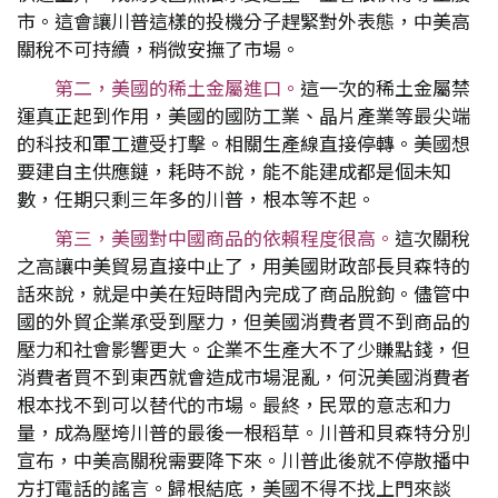
市。這會讓川普這樣的投機分子趕緊對外表態，中美高
關稅不可持續，稍微安撫了市場。
第二，美國的稀土金屬進口。
這一次的稀土金屬禁
運真正起到作用，美國的國防工業、晶片產業等最尖端
的科技和軍工遭受打擊。相關生產線直接停轉。美國想
要建自主供應鏈，耗時不說，能不能建成都是個未知
數，任期只剩三年多的川普，根本等不起。
第三，美國對中國商品的依賴程度很高。
這次關稅
之高讓中美貿易直接中止了，用美國財政部長貝森特的
話來說，就是中美在短時間內完成了商品脫鉤。儘管中
國的外貿企業承受到壓力，但美國消費者買不到商品的
壓力和社會影響更大。企業不生產大不了少賺點錢，但
消費者買不到東西就會造成市場混亂，何況美國消費者
根本找不到可以替代的市場。最終，民眾的意志和力
量，成為壓垮川普的最後一根稻草。川普和貝森特分別
宣布，中美高關稅需要降下來。川普此後就不停散播中
方打電話的謠言。歸根結底，美國不得不找上門來談