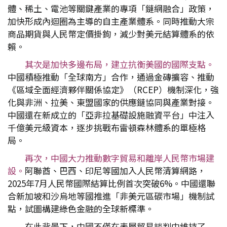
體、稀土、電池等關鍵產業的專項「鏈網融合」政策，
加快形成內迴圈為主導的自主產業體系。同時推動大宗
商品期貨與人民幣定價掛鉤，減少對美元結算體系的依
賴。
其次是加快多邊布局，建立抗衡美國的國際支點。
中國積極推動「全球南方」合作，通過金磚擴容、推動
《區域全面經濟夥伴關係協定》（RCEP）機制深化，強
化與非洲、拉美、東盟國家的供應鏈協同與產業對接。
中國還在新成立的「亞非拉基礎設施融資平台」中注入
千億美元級資本，逐步挑戰布雷頓森林體系的單極格
局。
再次，中國大力推動數字貿易和離岸人民幣市場建
設。
阿聯酋、巴西、印尼等國加入人民幣清算網路，
2025年7月人民幣國際結算比例首次突破6%。中國還聯
合新加坡和沙烏地等國推進「非美元區碳市場」機制試
點，試圖構建綠色金融的全球新標準。
在此背景下，中國不僅在表層貿易談判中維持了