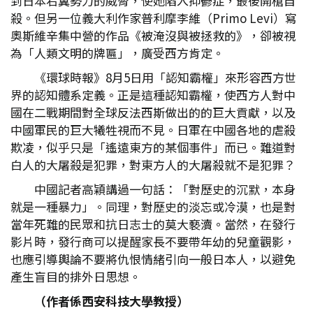
到日本右翼勢力的威脅，使她陷入抑鬱症，最後開槍自
殺。但另一位義大利作家普利摩李維（Primo Levi）寫
奧斯維辛集中營的作品《被淹沒與被拯救的》，卻被視
為「人類文明的牌匾」，廣受西方肯定。
《環球時報》8月5日用「認知霸權」來形容西方世
界的認知體系定義。正是這種認知霸權，使西方人對中
國在二戰期間對全球反法西斯做出的的巨大貢獻，以及
中國軍民的巨大犧牲視而不見。日軍在中國各地的虐殺
欺凌，似乎只是「遙遠東方的某個事件」而已。難道對
白人的大屠殺是犯罪，對東方人的大屠殺就不是犯罪？
中國記者高穎講過一句話：「對歷史的沉默，本身
就是一種暴力」。同理，對歷史的淡忘或冷漠，也是對
當年死難的民眾和抗日志士的莫大褻瀆。當然，在發行
影片時，發行商可以提醒家長不要帶年幼的兒童觀影，
也應引導輿論不要將仇恨情緒引向一般日本人，以避免
產生盲目的排外日思想。
（作者係西安科技大學教授）