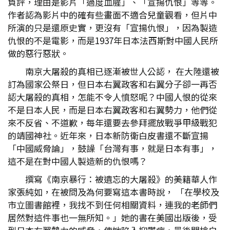
負評，理由是影片「過度血腥」、「宣揚仇恨」等等。
作者認為影片中的確有些畫面不適合兒童觀看，但片中
所演的只是還原史實，更沒有「宣揚仇恨」，因為製造
仇恨的不是電影，而是1937年日本法西斯對中國人民所
做的惡行惡狀。
南京大屠殺的真相已逐漸被世人公認， 在大陸還被
訂為國家公祭日，但日本右翼政客和右翼分子卻一再否
認大屠殺的真相，怎能不令人憤怒呢？中國人恨的從來
不是日本人民，而是日本右翼政客和右翼勢力，他們從
來不反省、不道歉，每年還要去參拜擺放戰爭甲級戰犯
的靖國神社。近年來，日本新防衛白皮書還不斷宣揚
「中國威脅論」，鼓譟「台灣有事，就是日本有事」，
這不是在對中國人製造新的仇恨嗎？
撰寫《南京暴行：被遺忘的大屠殺》的美籍華人作
家張純如，在被問及為何要寫這本書時說， 「在學校及
市立圖書館裡，我找不到任何相關資料，連我的老師們
居然對這件事也一無所知。」她的書在美國出版後，受