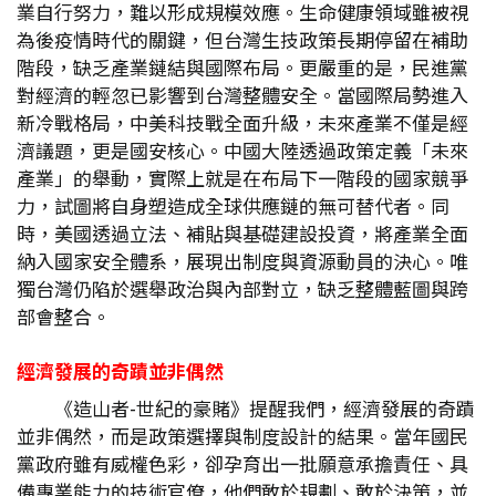
業自行努力，難以形成規模效應。生命健康領域雖被視
為後疫情時代的關鍵，但台灣生技政策長期停留在補助
階段，缺乏產業鏈結與國際布局。更嚴重的是，民進黨
對經濟的輕忽已影響到台灣整體安全。當國際局勢進入
新冷戰格局，中美科技戰全面升級，未來產業不僅是經
濟議題，更是國安核心。中國大陸透過政策定義「未來
產業」的舉動，實際上就是在布局下一階段的國家競爭
力，試圖將自身塑造成全球供應鏈的無可替代者。同
時，美國透過立法、補貼與基礎建設投資，將產業全面
納入國家安全體系，展現出制度與資源動員的決心。唯
獨台灣仍陷於選舉政治與內部對立，缺乏整體藍圖與跨
部會整合。
經濟發展的奇蹟並非偶然
《造山者-世紀的豪賭》提醒我們，經濟發展的奇蹟
並非偶然，而是政策選擇與制度設計的結果。當年國民
黨政府雖有威權色彩，卻孕育出一批願意承擔責任、具
備專業能力的技術官僚，他們敢於規劃、敢於決策，並