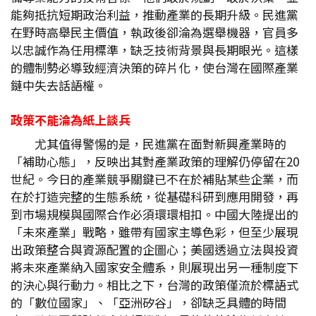
能夠抵抗短期政治利益，推動產業的長期升級。民進黨
在野時高舉民主價值，執政後卻淪為選舉機器，官員多
以忠誠作為任用標準，缺乏技術背景與長期眼光。這樣
的體制勢必導致經濟決策的碎片化，使台灣在國際產業
鏈中失去話語權。
政策不能淪為紙上談兵
尤其值得警惕的是，民進黨在面對新興產業時的
「補助心態」，反映出其對產業政策的理解仍停留在20
世紀。今日的產業競爭關鍵已不在於補貼某些企業，而
在於打造完整的生態系統，從基礎科研到應用開發，再
到市場規模與國際合作必須環環相扣。中國大陸提出的
「未來產業」戰略，雖帶有國家主導色彩，但至少展現
出政策整合與資源配置的企圖心；美國透過立法與投資
將未來產業納入國家安全體系，則展現出另一種制度下
的決心與行動力。相比之下，台灣的政策僅流於標語式
的「數位國家」、「亞洲矽谷」，卻缺乏具體的時間