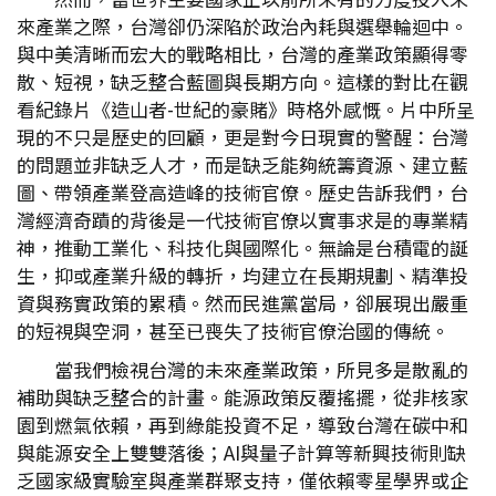
來產業之際，台灣卻仍深陷於政治內耗與選舉輪迴中。
與中美清晰而宏大的戰略相比，台灣的產業政策顯得零
散、短視，缺乏整合藍圖與長期方向。這樣的對比在觀
看紀錄片《造山者-世紀的豪賭》時格外感慨。片中所呈
現的不只是歷史的回顧，更是對今日現實的警醒：台灣
的問題並非缺乏人才，而是缺乏能夠統籌資源、建立藍
圖、帶領產業登高造峰的技術官僚。歷史告訴我們，台
灣經濟奇蹟的背後是一代技術官僚以實事求是的專業精
神，推動工業化、科技化與國際化。無論是台積電的誕
生，抑或產業升級的轉折，均建立在長期規劃、精準投
資與務實政策的累積。然而民進黨當局，卻展現出嚴重
的短視與空洞，甚至已喪失了技術官僚治國的傳統。
當我們檢視台灣的未來產業政策，所見多是散亂的
補助與缺乏整合的計畫。能源政策反覆搖擺，從非核家
園到燃氣依賴，再到綠能投資不足，導致台灣在碳中和
與能源安全上雙雙落後；AI與量子計算等新興技術則缺
乏國家級實驗室與產業群聚支持，僅依賴零星學界或企