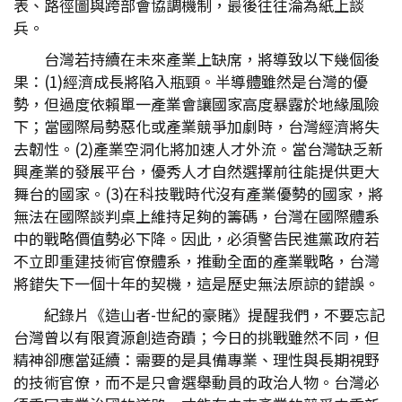
表、路徑圖與跨部會協調機制，最後往往淪為紙上談
兵。
台灣若持續在未來產業上缺席，將導致以下幾個後
果：(1)經濟成長將陷入瓶頸。半導體雖然是台灣的優
勢，但過度依賴單一產業會讓國家高度暴露於地緣風險
下；當國際局勢惡化或產業競爭加劇時，台灣經濟將失
去韌性。(2)產業空洞化將加速人才外流。當台灣缺乏新
興產業的發展平台，優秀人才自然選擇前往能提供更大
舞台的國家。(3)在科技戰時代沒有產業優勢的國家，將
無法在國際談判桌上維持足夠的籌碼，台灣在國際體系
中的戰略價值勢必下降。因此，必須警告民進黨政府若
不立即重建技術官僚體系，推動全面的產業戰略，台灣
將錯失下一個十年的契機，這是歷史無法原諒的錯誤。
紀錄片《造山者-世紀的豪賭》提醒我們，不要忘記
台灣曾以有限資源創造奇蹟；今日的挑戰雖然不同，但
精神卻應當延續：需要的是具備專業、理性與長期視野
的技術官僚，而不是只會選舉動員的政治人物。台灣必