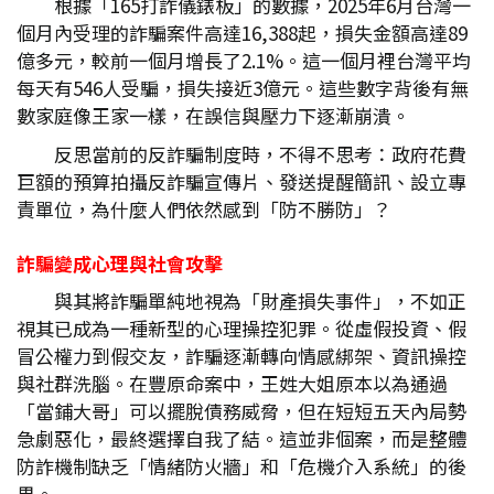
根據「165打詐儀錶板」的數據，2025年6月台灣一
個月內受理的詐騙案件高達16,388起，損失金額高達89
億多元，較前一個月增長了2.1%。這一個月裡台灣平均
每天有546人受騙，損失接近3億元。這些數字背後有無
數家庭像王家一樣，在誤信與壓力下逐漸崩潰。
反思當前的反詐騙制度時，不得不思考：政府花費
巨額的預算拍攝反詐騙宣傳片、發送提醒簡訊、設立專
責單位，為什麼人們依然感到「防不勝防」？
詐騙變成心理與社會攻擊
與其將詐騙單純地視為「財產損失事件」，不如正
視其已成為一種新型的心理操控犯罪。從虛假投資、假
冒公權力到假交友，詐騙逐漸轉向情感綁架、資訊操控
與社群洗腦。在豐原命案中，王姓大姐原本以為通過
「當鋪大哥」可以擺脫債務威脅，但在短短五天內局勢
急劇惡化，最終選擇自我了結。這並非個案，而是整體
防詐機制缺乏「情緒防火牆」和「危機介入系統」的後
果。