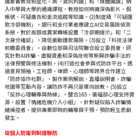
識素養教育制度化。將「資訊判讀」和「媒體識讀」納
入中學與大學的通識課程，教授如何辨識深偽影片、假
帳號、可疑廣告和金流追蹤等知識。(2)制度級「可疑匯
款冷卻機制」。銀行和支付業者應建立AI交易風險偵測
系統，對於高額或異常轉帳設置「冷卻期提示」和「二
次身分確認」，降低衝動匯款風險。(3)設立「科技法律
前瞻委員會」。由數位部與司法院聯合設立委員會，研
究針對AI詐騙、虛擬資產和深偽技術等新興詐騙手法的
法律預警與修法機制。(4)打造社會參與式防詐平台。透
過意見領袖、工程師、律師、心理師等跨界合作建立
「防詐協作社群」，製作案例解說、直播說明會、詐騙
地圖等互動內容，讓防詐不再只是單向說教。(5)設立
「反詐心理輔導與熱線」。整合165、衛福部心理支持資
源，設置「情緒危機介入小組」，針對疑似陷入詐騙情
緒操控者，提供專業即時的輔導與干預，預防輕生悲劇
發生。
從個人防衛到制度聯防