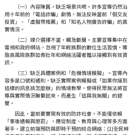
（一）內容陳舊，缺乏場景共鳴。許多宣導仍然沿
用十年前的「電話詐騙」劇情，無法反映當前「假交友
投資」、「虛擬幣推薦」和「知名人物廣告詐騙」的真
實情況。
（二）媒介選擇不當，觸及斷層。主要宣導集中在
電視和政府網站，忽視了年輕族群的數位生活習慣，導
致高風險族群如青壯年和網絡活躍者難以接觸到有效資
訊。
（三）缺乏具體案例和「危機情境模擬」。宣導內
容多是口號和通則，缺乏實際案例模擬或「如果你接到
這樣的訊息該怎麼辦」的情境教學，使得民眾無法將宣
導與實際情況聯繫起來，而產生「這與我無關」的錯
覺。
因此，當前要實現有效的防詐社會，不能僅依賴
「事後通報與懲罰」，應從制度、教育與心理等多方面
著手，建立前端預防與即時干預的綜合網絡：(1)全民辨