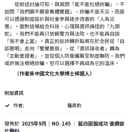
從前述討論可知，與其問「能不能杜絕詐騙」，不
如問「我們願不願意集體覺醒」。詐騙不是天災，而是
可以透過制度設計與社會參與逐步改善的「人為災
害」。面對這場結合科技、心理與資訊操控的「九頭
蛇」，我們不能再只依賴警方與法院，也不能再自詡
「我不會上當」。真正的反詐轉折點將在於全民從「自
認聰明」走向「警覺脆弱」、從「資訊接收者」轉為
「主動查證者」，並從個人防衛擴展至制度聯防。我們
或許無法根絕詐騙，但可以選擇不再成為它的溫床。
（作者係中國文化大學博士候選人）
附加資訊
作者:
羅鼎鈞
發佈於
2025年9月｜NO. 145 │ 藍白固盤成功 後續變
化難料