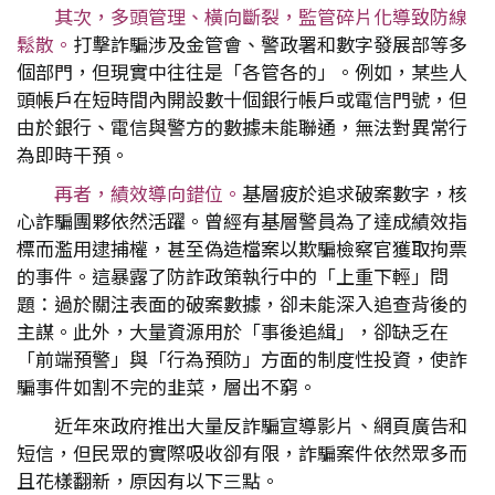
其次，多頭管理、橫向斷裂，監管碎片化導致防線
鬆散。
打擊詐騙涉及金管會、警政署和數字發展部等多
個部門，但現實中往往是「各管各的」。例如，某些人
頭帳戶在短時間內開設數十個銀行帳戶或電信門號，但
由於銀行、電信與警方的數據未能聯通，無法對異常行
為即時干預。
再者，績效導向錯位。
基層疲於追求破案數字，核
心詐騙團夥依然活躍。曾經有基層警員為了達成績效指
標而濫用逮捕權，甚至偽造檔案以欺騙檢察官獲取拘票
的事件。這暴露了防詐政策執行中的「上重下輕」問
題：過於關注表面的破案數據，卻未能深入追查背後的
主謀。此外，大量資源用於「事後追緝」，卻缺乏在
「前端預警」與「行為預防」方面的制度性投資，使詐
騙事件如割不完的韭菜，層出不窮。
近年來政府推出大量反詐騙宣導影片、網頁廣告和
短信，但民眾的實際吸收卻有限，詐騙案件依然眾多而
且花樣翻新，原因有以下三點。