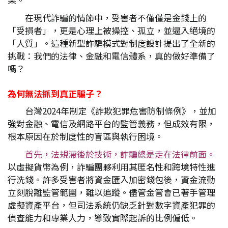
在現代詐騙的情節中，受害者不僅僅是金錢上的
「受損者」，更是心理上被操控、孤立，並逼入絕境的
「人質」。這種新型詐騙模式對制度設計提出了全新的
挑戰：我們的法律、金融和電信體系，真的做好準備了
嗎？
為何無法抓到真正騙子？
台灣2024年制定《詐欺犯罪危害防制條例》，並加
強對金融、電信及網路平台的監管義務，但成效有限，
根本原因在於制度性的盲區與執行困境。
首先，法規滯後於技術，詐騙總是走在法律前面。
以虛擬貨幣為例，詐騙團夥利用其匿名性和跨境特性進
行洗錢。許多受害者將資金匯入加密錢包後，資金流動
立刻脫離監管範圍，難以追蹤。儘管金管會已著手管理
虛擬資產平台，但司法系統仍缺乏針對數字資產犯罪的
偵查能力和專業人力，導致實際起訴的比例偏低。