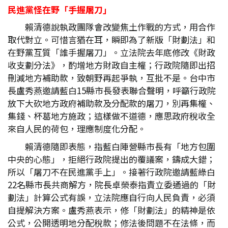
民進黨怪在野「手握屠刀」
賴清德說執政團隊會改變焦土作戰的方式，用合作
取代對立。可惜言猶在耳，瞬即為了新版「財劃法」和
在野黨互質「誰手握屠刀」。立法院去年底修改《財政
收支劃分法》，酌增地方財政自主權；行政院隨即出招
刪減地方補助款，致朝野再起爭執，互批不是。台中市
長盧秀燕邀請藍白15縣市長發表聯合聲明，呼籲行政院
放下大砍地方政府補助款及分配款的屠刀，別再集權、
集錢、杯葛地方施政；這樣做不道德，應思政府稅收全
來自人民的荷包，理應制度化分配。
賴清德隨即表態，指藍白陣營縣市長有「地方包圍
中央的心態」，拒絕行政院提出的覆議案，鑄成大錯；
所以「屠刀不在民進黨手上」。接著行政院邀請藍綠白
22名縣市長共商解方，院長卓榮泰指責立委通過的「財
劃法」計算公式有誤，立法院應自行向人民負責，必須
自提解決方案。盧秀燕表示，修「財劃法」的精神是依
公式，公開透明地分配稅款；修法後問題不在法條，而