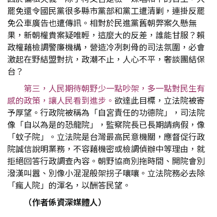
罷免還令國民黨很多縣市黨部和黨工遭清剿，連掛反罷
免公車廣告也遭傳訊。相對於民進黨舊朝弊案久懸無
果，新朝權貴案疑唯輕，這麼大的反差，誰能甘服？賴
政權藉檢調警廉機構，營造冷冽刺骨的司法氛圍，必會
激起在野結盟對抗，政潮不止，人心不平，奢談團結保
台？
第三，人民期待朝野少一點吵架，多一點對民生有
感的政策，讓人民看到進步。
欲達此目標，立法院被寄
予厚望。行政院被稱為「自宮責任的功德院」，司法院
像「自以為是的恐龍院」，監察院長已長期請病假，像
「蚊子院」。立法院是台灣最高民意機關，應督促行政
院誠信說明業務，不容藉機密或檢調偵辦中等理由，就
拒絕回答行政調查內容。朝野協商別拖時間、開院會別
潑漢叫囂、別像小混混般架拐子嚷嚷。立法院務必去除
「瘋人院」的渾名，以酬答民望。
（作者係資深媒體人）