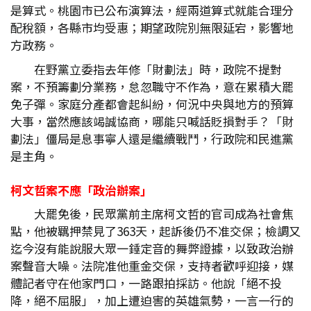
是算式。桃園市已公布演算法，經兩道算式就能合理分
配稅額，各縣市均受惠；期望政院別無限延宕，影響地
方政務。
在野黨立委指去年修「財劃法」時，政院不提對
案，不預籌劃分業務，怠忽職守不作為，意在累積大罷
免子彈。家庭分產都會起糾紛，何況中央與地方的預算
大事，當然應該竭誠協商，哪能只喊話貶損對手？「財
劃法」僵局是息事寧人還是繼續戰鬥，行政院和民進黨
是主角。
柯文哲案不應「政治辦案」
大罷免後，民眾黨前主席柯文哲的官司成為社會焦
點，他被羈押禁見了363天，起訴後仍不准交保；檢調又
迄今沒有能說服大眾一錘定音的舞弊證據，以致政治辦
案聲音大噪。法院准他重金交保，支持者歡呼迎接，媒
體記者守在他家門口，一路跟拍採訪。他說「絕不投
降，絕不屈服」，加上遭迫害的英雄氣勢，一言一行的