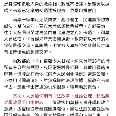
是身障和低收入戶的救命錢，政院不撥錢，是殘民以逞
嗎？卡原已定案的交通建設經費，更是自損信用。
兩岸一家本可走親訪友、經商營生，民進黨卻想方
設法卡雙向交流，宣布大陸旅遊橙色警示，非必要勿
往；大陸團可至離島金門看《鬼滅之刃》卡通片，卻難
入台旅宿，卡得觀光產業哀鴻遍野。教育部以大陸落地
接待是假交流、真統戰，函文各大專校院勿參與及宣傳
有招待優惠的赴陸交流。
內政部的「卡」更難令人甘服。嫁來台灣28年的陸
配有身分證和護照，只因當選村長公職，就被用國籍法
解職。但陸配在台依《兩岸人民關係條例》當選公職，
不適用《國籍法》，並無解職的法理依據。賴政府卡來
卡去，最後卡出普遍的仇怨恨意，絕無助於保台。
其次，人民殷切期待司法改革，維護公理，起點應
從黨政黑手自肅做起。
上位政客切莫藉人事升調和政治
意識，拔擢順從者盤據關鍵職位。憲法法庭失能就是種
因於偏私失義。除了柯文哲是檢、媒唱和下的苦主，大