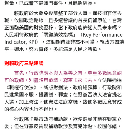
聲量，已成當下最熱門事件，且餘韻綿長。
賴政府於大罷免後調整了部分人事，僅技術官僚去
職，攸關政治路線，且多遭訾議的首長仍留原位。台灣
正面臨美國的財務壓榨，當下政府能許諾人民未來嗎？
人民期待政府的「關鍵績效指標」（Key Performance
Indicator, KPI），這個期待並非高不可攀，執政方如端
平一碗水，努力實踐，多能滿足人民之所欲。
對賴政府三點建議
首先，行政院應本與人為善之旨，尊重多數民意認
可的政綱，別盡想用覆議、釋憲卡來卡去。
立法院通過
《職權行使法》、新版財劃法、政府總預算，行政院和
民進黨團不服，提覆議、釋憲；在野黨否決大法官提名
人選，加上修法，使憲法法庭當機，致使多數民意贊成
的核心內容也行不得也。
行政院卡縣市政府補助款，欲使選民非議在野黨立
委；但在野黨反質疑補助款涉及育兒津貼、校園修繕，