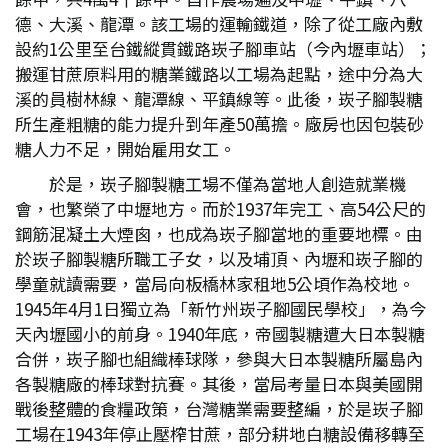
德、大溪、龍潭。該工場的運輸鐵道，除了從工廠內敷
設約1公里至台鐵縱貫鐵路崁子腳車站（今內壢車站）；
搬運甘蔗原料用的糖業鐵路以工場為起點，途中分為大
溪的員樹林線、龍潭線、平鎮線等。此後，崁子腳製糖
所生產粗糖的能力提升到年產50萬擔。廠房也因包裝砂
糖人力不足，開始雇用女工。
於是，崁子腳製糖工場不僅為當地人創造就業機
會，也繁榮了中壢地方。而於1937年完工、高54公尺的
鋼筋混凝土大煙囪，也成為崁子腳當地的重要地標。由
於崁子腳製糖所職工子女，以及埔頂、內壢和崁子腳的
學童就讀需要，當局向板橋林家租地5公頃作為校地。
1945年4月1日獨立為「新竹州崁子腳國民學校」，為今
天內壢國小的前身。1940年底，帝國製糖遭大日本製糖
合併，崁子腳也組織棒球隊，參與大日本製糖所屬島內
各製糖廠的棒球對抗賽。其後，當局考量日本與美國開
戰後整體的食糧政策，台灣糖業需要整編，於是崁子腳
工場在1943年停止壓榨甘蔗，部分耕地白糖設備移轉至