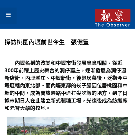
探訪桃園內壢前世今生│張健豐
內壢名稱的改變和中壢市街發展息息相關。從近
300
年前躍上歷史舞台的澗仔瀝庄，逐漸發展為澗仔瀝
新店街、內壢溪庄、中壢新街，後退居幕後，泛指今中
壢區轄內東北部。而內壢東鄰的崁子腳因位居桃園和中
壢的中間，成為商旅趕路中途打尖吃飯的地方。到了日
據末期日人在此建立新式製糖工場，光復後成為紡織廠
和元智大學的校地。