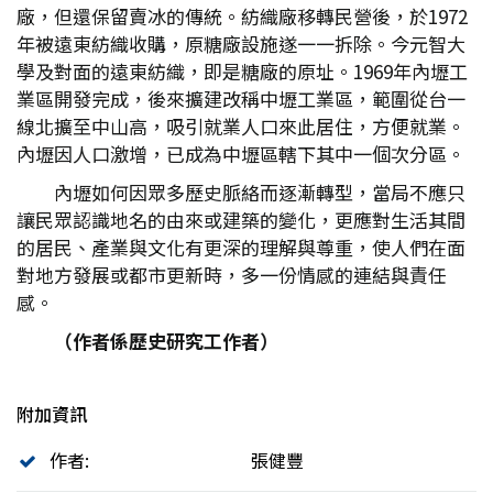
廠，但還保留賣冰的傳統。紡織廠移轉民營後，於1972
年被遠東紡織收購，原糖廠設施遂一一拆除。今元智大
學及對面的遠東紡織，即是糖廠的原址。1969年內壢工
業區開發完成，後來擴建改稱中壢工業區，範圍從台一
線北擴至中山高，吸引就業人口來此居住，方便就業。
內壢因人口激增，已成為中壢區轄下其中一個次分區。
內壢如何因眾多歷史脈絡而逐漸轉型，當局不應只
讓民眾認識地名的由來或建築的變化，更應對生活其間
的居民、產業與文化有更深的理解與尊重，使人們在面
對地方發展或都市更新時，多一份情感的連結與責任
感。
（作者係歷史研究工作者）
附加資訊
作者:
張健豐