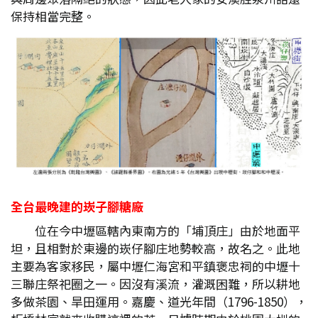
保持相當完整。
全台最晚建的崁子腳糖廠
位在今中壢區轄內東南方的「埔頂庄」由於地面平
坦，且相對於東邊的崁仔腳庄地勢較高，故名之。此地
主要為客家移民，屬中壢仁海宮和平鎮褒忠祠的中壢十
三聯庄祭祀圈之一。因沒有溪流，灌溉困難，所以耕地
多做茶園、旱田運用。嘉慶、道光年間（1796-1850），