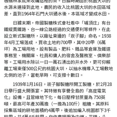
板橋林家就來收購這裡的茶。日據時期由於桃園大圳的
水源未連接到此地，農民的收入比桃園大圳的水田區域
差，直到1964年石門大圳通水後，本區域才變成水田。
日據末期，帝國製糖株式會社看中「埔頂庄」有台
鐵縱貫鐵路、台一線公路經過的交通便利等條件，在此
設立新式製糖所，以廠址東邊的「崁子腳」命名。1938
年4月工場落成 ，買收土地約700甲，其中20甲（6萬
坪）為工場用地，設有製品、肥料、雜品等倉庫及鐵道
事務室、機關庫、社員和傭人的宿舍及醫務室、俱樂部
等。工場用水除以一日一萬石湧出的井水外，更可仰賴
離工場東僅500公尺的桃園大圳，以抽水機導入工場敷地
北側的池子，當乾旱時，可支撐十數日。
1939年1月16日，崁子腳製糖所開工製糖，於2月28
日舉行盛大開張宴。其特徵有享譽全島的「高度電氣
化」設備，且管線地下化，每日壓榨甘蔗量為 750英
噸，最高可年產30萬擔（一擔為100斤）粗糖。其原料
採集區域的耕地面積約4萬甲，後追加編入桃園郡下3千
餘甲，共4萬4千餘甲。自作農場遍及中壢、平鎮、八