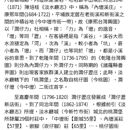
（1871）陳培桂《淡水廳志》中，稱為「內壢溪庄」。
康熙年間(1684-1722)，平埔族定居在老街溪和新街溪之
間的沖積谷地 (今中壢市街一帶)，故《康熙台灣輿圖》
以「澗仔力」社相稱。按：「力」為「壢」的諧音，
「壢」等同「瀝」，在客語裡是指「溪谷」。溪谷大而
水流穩定為「河」，次為「溪」，較小者為「坑」，最
小者為「壢」。而「澗仔」也等同於「壢」，都是小溪
谷的意思。到了乾隆年間（1736-1795）的《乾隆台灣輿
圖》則分為內澗仔力、外澗仔力。同時期的《諸羅縣番
界圖》則出現客家族群漢人建立的澗仔瀝庄；此時，淡
水廳轄下的「桃澗堡」之名取自桃仔園（今桃園）、澗
仔壢（今中壢）二街庄首字。
至嘉慶年間（1796-1820）澗仔瀝庄發展成「澗仔瀝
新店街」。到了同治年間（1862-1874），根據前引《淡
水廳志》所提，淡水廳城（今新竹市街）城北的桃澗堡
所隸屬29個村莊中，「中壢街【距城55里】、內壢溪莊
【57里】、嵌腳（崁仔腳）莊【65里】…、桃仔園街