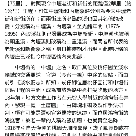
【75里】」對照現今中壢老街和新街的距離僅2華里（約
1公里）里程，可知中壢街和內壢溪莊分別為今天中壢老
街和新街所在；而兩街庄所瀕臨的溪也因其名稱的改
變，分別稱為中壢溪、內壢溪。至光緒年間（1875-
1895）內壢溪莊則已發展成為中壢新街。中壢溪也被稱
為頭重溪，內壢溪則改稱為二重港溪。而兩者所代表的
老街溪和新街溪之稱，到日據時期才出現。此時所稱的
內壢庄已泛指今中壢區轄內東北部。
中壢街的「中壢」之名，取自其位於桃仔園至淡水
廳城的交通要道─官道（今台一線）中途的宿站。而由
前引《淡水廳志》所知，崁仔腳位居桃仔園街和中壢街
宿站里程的中間，成為商旅趕路中途打尖吃飯的地方。
18年前，地方文史工作者在元智大學附近的鴻撫街巷弄
內，發現一處「土厝牆」，由磚塊堆砌及製作手法研
判，極有可能是清朝官道建物的遺跡，而位居鴻撫街的
鴻撫宮，被老一輩的人稱為飯店廟，也就實至名歸。
1916年引自大漢溪的桃園大圳開鑿後，崁子腳長期處在
與周邊聚落隔絕的狀態，因此老人家的安溪腔泉州話還