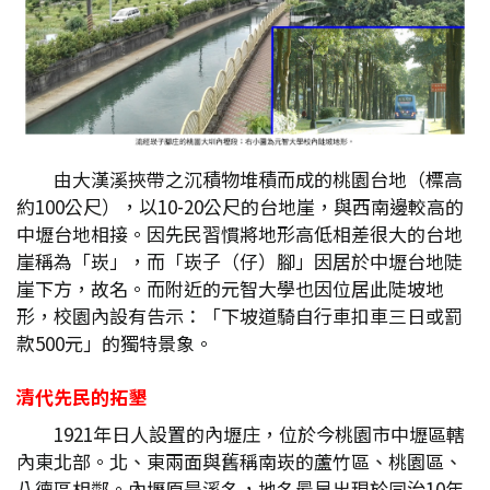
由大漢溪挾帶之沉積物堆積而成的桃園台地（標高
約100公尺），以10-20公尺的台地崖，與西南邊較高的
中壢台地相接。因先民習慣將地形高低相差很大的台地
崖稱為「崁」，而「崁子（仔）腳」因居於中壢台地陡
崖下方，故名。而附近的元智大學也因位居此陡坡地
形，校園內設有告示：「下坡道騎自行車扣車三日或罰
款500元」的獨特景象。
清代先民的拓墾
1921年日人設置的內壢庄，位於今桃園市中壢區轄
內東北部。北、東兩面與舊稱南崁的蘆竹區、桃園區、
八德區相鄰。內壢原是溪名，地名最早出現於同治10年