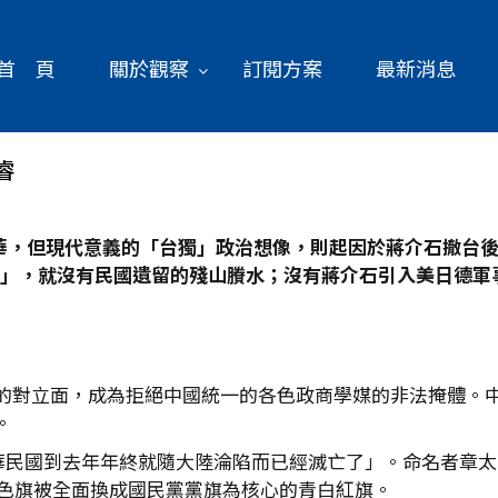
首 頁
關於觀察
訂閱方案
最新消息
睿
華，但現代意義的「台獨」政治想像，則起因於蔣介石撤台
」，就沒有民國遺留的殘山賸水；沒有蔣介石引入美日德軍
的對立面，成為拒絕中國統一的各色政商學媒的非法掩體。中華
。
中華民國到去年年終就隨大陸淪陷而已經滅亡了」。命名者章太
五色旗被全面換成國民黨黨旗為核心的青白紅旗。