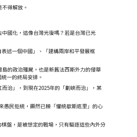
是不得解放。
去中國化，這像台灣光復嗎？若是台灣已光
自表述一個中國」、「建構兩岸和平發展框
灣島的政治殭屍，也是新舊法西斯外力的侵華
國統一的終局安排。
而治」，到現在2025年的「劃峽而治」，某
來愚民拒統，顯然已臻「懼統歇斯底里」的心
的棋盤，是被想定的戰場，只有驅逐這些內外分