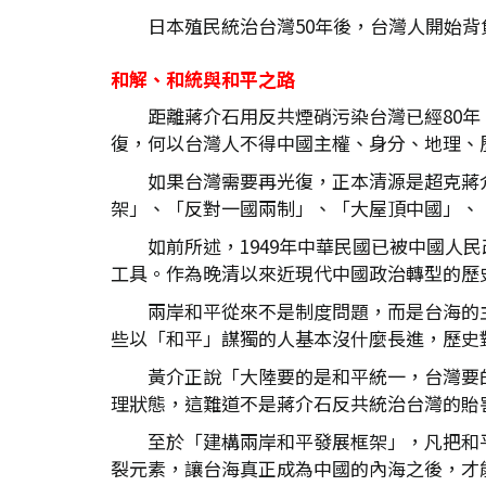
日本殖民統治台灣50年後，台灣人開始背
和解、和統與和平之路
距離蔣介石用反共煙硝污染台灣已經80
復，何以台灣人不得中國主權、身分、地理、
如果台灣需要再光復，正本清源是超克蔣
架」、「反對一國兩制」、「大屋頂中國」、
如前所述，1949年中華民國已被中國
工具。作為晚清以來近現代中國政治轉型的歷
兩岸和平從來不是制度問題，而是台海的主
些以「和平」謀獨的人基本沒什麼長進，歷史
黃介正說「大陸要的是和平統一，台灣要
理狀態，這難道不是蔣介石反共統治台灣的貽
至於「建構兩岸和平發展框架」，凡把和
裂元素，讓台海真正成為中國的內海之後，才