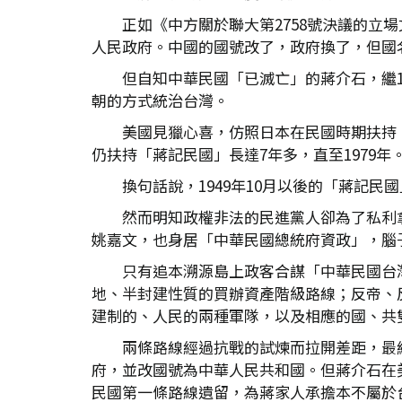
正如《中方關於聯大第2758號決議的立
人民政府。中國的國號改了，政府換了，但國
但自知中華民國「已滅亡」的蔣介石，繼1
朝的方式統治台灣。
美國見獵心喜，仿照日本在民國時期扶持
仍扶持「蔣記民國」長達7年多，直至1979年
換句話說，1949年10月以後的「蔣記
然而明知政權非法的民進黨人卻為了私利
姚嘉文，也身居「中華民國總統府資政」，腦
只有追本溯源島上政客合謀「中華民國台
地、半封建性質的買辦資產階級路線；反帝、
建制的、人民的兩種軍隊，以及相應的國、共
兩條路線經過抗戰的試煉而拉開差距，最
府，並改國號為中華人民共和國。但蔣介石在
民國第一條路線遺留，為蔣家人承擔本不屬於