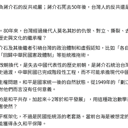
負蔣介石的反共戒嚴；蔣介石死去50年後，台灣人的反共還
年。80年來，台灣經過幾代人莫名其妙的仇恨、對立、撕裂、
歷史與文化的繼承權？
介石及其後繼者引禍台灣的政治體制和虛假認知，比如「各
「回歸中華民國憲政體制」等拒統推拖術。
人民改朝換代，是失去中國代表性的歷史前朝，是蔣介石統治台
史過渡，中華民國已完成階段性工程，而不可能承擔現代中
權問題。和平是國家統一後的自然狀態。從1949年的「劃江
對他們而言沒有任何意義。
的是和平共存，加起來÷2等於和平發展」，用這種政治數學
害使然？
平框架化，不過是民國拒統派的老套路。當前台海是被想定
能獲得永久和平保障。