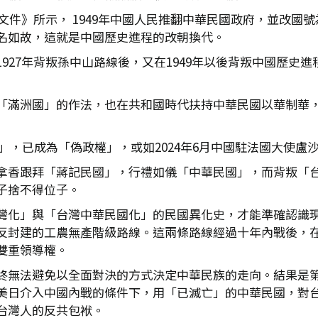
場文件》所示， 1949年中國人民推翻中華民國政府，並改
名如故，這就是中國歷史進程的改朝換代。
927年背叛孫中山路線後，又在1949年以後背叛中國歷史
「滿洲國」的作法，也在共和國時代扶持中華民國以華制華，直
。
民國」，已成為「偽政權」，或如2024年6月中國駐法國大使
拿香跟拜「蔣記民國」，行禮如儀「中華民國」，而背叛「
子捨不得位子。
灣化」與「台灣中華民國化」的民國異化史，才能準確認識現代
反封建的工農無產階級路線。這兩條路線經過十年內戰後，
雙重領導權。
終無法避免以全面對決的方式決定中華民族的走向。結果是
美日介入中國內戰的條件下，用「已滅亡」的中華民國，對
台灣人的反共包袱。