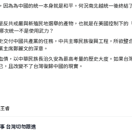
，因為為中國的統一本身就是和平。何況南北越統一後終結
是反共戒嚴與新殖民地選舉的產物，也就是在美國控制下的
，哪次統一不是使用武力？
史交付中國共產黨的任務，中共主導民族復興工程，所欲整
黨主席鄭麗文的深意。
血債，以中華民族長治久安為最高考量的歷史大度。如果台
已，且改變不了台灣復歸中國的現實。
王睿
端惹事 台灣切勿跟進