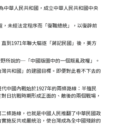
國號為中華人民共和國，成立中華人民共和國中央
進程，未經法定程序而「復職總統」，以復辟前
到1971年聯大驅逐「蔣記民國」後，美方
盧沙野所說的─「中國版圖中的一個叛亂政權」。
台灣共和國」的建國目標。即便對此看不下去的
中國內戰始於1927年的兩條路線：半殖民
在對日抗戰時期形成正面的、敵後的兩個戰場，
第二條路線，也就是中國人民推翻了中華民國政
台實施反共戒嚴統治，使台灣成為全中國殘餘的