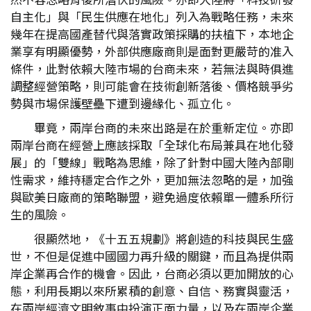
自主化」與「民生供應在地化」列入為戰略任務，未來
幾年在提高國產替代與落實政策採購的扶植下，本地企
業享有明顯優勢，外部供應廠商則是面對更嚴苛的准入
條件，此對依賴大陸市場的台商未來，若無法與時俱進
調整經營策略，則可能會在技術創新落後、價格競爭劣
勢與市場保護壁壘下遭到邊緣化、孤立化。
畢竟，兩岸台商的未來出路是在於重新定位。亦即
兩岸台商在經營上應該採取「全球化布局兼具在地化發
展」的「雙線」戰略為思維，除了針對中國大陸內部剛
性需求，維持穩定合作之外，更加無法忽略的是，加強
與歐美日廠商的策略聯盟，避免過度依賴單一體系所衍
生的風險。
很顯然地，《十五五規劃》將創造的科技與民生盛
世，不但是促進中國國力再升級的關鍵，而且為提供兩
岸企業再合作的機會。因此，台商必須以更加開放的心
態，利用長期以來所累積的創意、自信、務實與靈活，
在兩岸經濟文明敘事中扮演正面力量，以及在兩岸企業