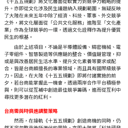
《十五五規劃》將文化層面從軟實力到競爭力戰略的提
升。亦即從文化涉及民生議題納入規劃範圍，無疑反映
了大陸在未來五年中除了經濟、科技、軍事、外交競爭
之外，將文化層面從「公共文化服務」進階至「文化產
業」作為全球競爭的一環，透過文化詮釋作為提升優質
民生的根基。
由於上述項目，不論是半導體設備、精密機械、電
子零組件、智慧製造等供應鏈的整合、價值鏈管理，抑
或是與改善居民生活水準、提升文化素養等要求或配
合，皆是台商頗擅長的專業領域，而且具有國際級競爭
力。因此，在大陸《十五五規劃》即將付諸實施的前
夕，若台商能掌握此一機會，透過兩岸合作平台積極參
與，則可以從互補中創造最佳競爭籌碼，進而從互利中
尋找更多潛在的紅利。
台商需與時俱進調整策略
然而，在接軌《十五五規劃》創造商機的同時，仍
然不容忽略背後所潛伏的風險。亦即大陸將「科技研發