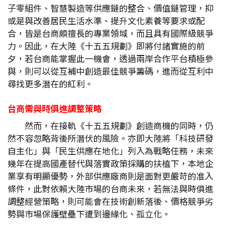
子零組件、智慧製造等供應鏈的整合、價值鏈管理，抑
或是與改善居民生活水準、提升文化素養等要求或配
合，皆是台商頗擅長的專業領域，而且具有國際級競爭
力。因此，在大陸《十五五規劃》即將付諸實施的前
夕，若台商能掌握此一機會，透過兩岸合作平台積極參
與，則可以從互補中創造最佳競爭籌碼，進而從互利中
尋找更多潛在的紅利。
台商需與時俱進調整策略
然而，在接軌《十五五規劃》創造商機的同時，仍
然不容忽略背後所潛伏的風險。亦即大陸將「科技研發
自主化」與「民生供應在地化」列入為戰略任務，未來
幾年在提高國產替代與落實政策採購的扶植下，本地企
業享有明顯優勢，外部供應廠商則是面對更嚴苛的准入
條件，此對依賴大陸市場的台商未來，若無法與時俱進
調整經營策略，則可能會在技術創新落後、價格競爭劣
勢與市場保護壁壘下遭到邊緣化、孤立化。