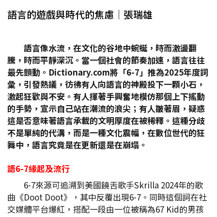
語言的遊戲與時代的焦慮│張瑞雄
語言像水流，在文化的谷地中蜿蜒，時而激盪翻
騰，時而平靜深沉。當一個社會的節奏加速，語言往往
最先顫動。Dictionary.com
將「6-7
」推為2025
年度詞
彙，引發熱議，彷彿有人向語言的神殿投下一顆小石，
激起狂歡與不安。有人揮著手興奮地模仿那個上下搖動
的手勢，宣示自己站在潮流的浪尖；有人皺著眉，疑惑
這是否意味著語言承載的文明厚度在被稀釋。這種分歧
不是單純的代溝，而是一種文化震幅，在數位世代的狂
舞中，語言究竟是在更新還是在崩塌。
語6-7
緣起及流行
6-7來源可追溯到美國饒舌歌手Skrilla 2024年的歌
曲《Doot Doot》，其中反覆出現6-7。同時這個詞在社
交媒體平台爆紅，搭配一段由一位被稱為67 Kid的男孩