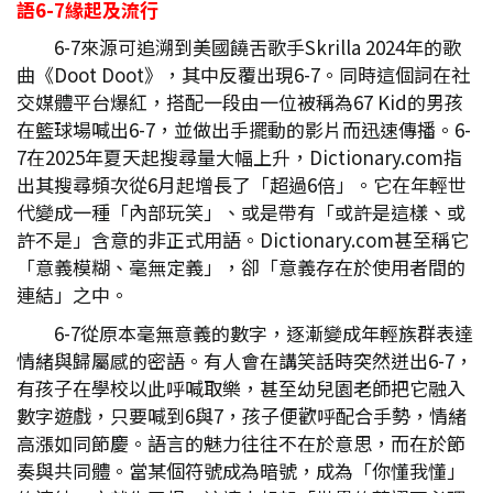
語6-7
緣起及流行
6-7來源可追溯到美國饒舌歌手Skrilla 2024年的歌
曲《Doot Doot》，其中反覆出現6-7。同時這個詞在社
交媒體平台爆紅，搭配一段由一位被稱為67 Kid的男孩
在籃球場喊出6-7，並做出手擺動的影片而迅速傳播。6-
7在2025年夏天起搜尋量大幅上升，Dictionary.com指
出其搜尋頻次從6月起增長了「超過6倍」。它在年輕世
代變成一種「內部玩笑」、或是帶有「或許是這樣、或
許不是」含意的非正式用語。Dictionary.com甚至稱它
「意義模糊、毫無定義」，卻「意義存在於使用者間的
連結」之中。
6-7從原本毫無意義的數字，逐漸變成年輕族群表達
情緒與歸屬感的密語。有人會在講笑話時突然迸出6-7，
有孩子在學校以此呼喊取樂，甚至幼兒園老師把它融入
數字遊戲，只要喊到6與7，孩子便歡呼配合手勢，情緒
高漲如同節慶。語言的魅力往往不在於意思，而在於節
奏與共同體。當某個符號成為暗號，成為「你懂我懂」