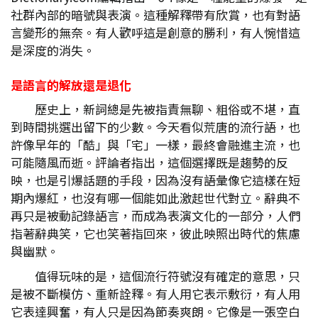
社群內部的暗號與表演。這種解釋帶有欣賞，也有對語
言變形的無奈。有人歡呼這是創意的勝利，有人惋惜這
是深度的消失。
是語言的解放還是退化
歷史上，新詞總是先被指責無聊、粗俗或不堪，直
到時間挑選出留下的少數。今天看似荒唐的流行語，也
許像早年的「酷」與「宅」一樣，最終會融進主流，也
可能隨風而逝。評論者指出，這個選擇既是趨勢的反
映，也是引爆話題的手段，因為沒有語彙像它這樣在短
期內爆紅，也沒有哪一個能如此激起世代對立。辭典不
再只是被動記錄語言，而成為表演文化的一部分，人們
指著辭典笑，它也笑著指回來，彼此映照出時代的焦慮
與幽默。
值得玩味的是，這個流行符號沒有確定的意思，只
是被不斷模仿、重新詮釋。有人用它表示敷衍，有人用
它表達興奮，有人只是因為節奏爽朗。它像是一張空白