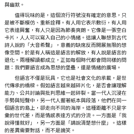
與幽默。
值得玩味的是，這個流行符號沒有確定的意思，只
是被不斷模仿、重新詮釋。有人用它表示敷衍，有人用
它表達興奮，有人只是因為節奏爽朗。它像是一張空白
卡片，人人可以寫入自己的小情緒。這讓人聯想到古代
詩人說的「大音希聲」，意義的缺席反而開展無限的想
像空間。於是有人稱這是語言的解放，有人說是語言的
退化。兩種解讀都成立，正如每個時代都會問同樣的問
題：我們要語言成為思想的堡壘，還是情緒的廣場。
但語言不僅是玩具，它也是社會文化的承載，是世
代傳承的橋樑。假如語言越來越碎片化，是否會讓理解
能力、公共討論與批判思維一起碎裂。當一代人沉浸在
手勢與短聲中，另一代人握著紙本與段落，他們在同一
個語言的島上，卻走向不同的海岸。這種距離不只是字
彙的世代差，而是情感表達方式的分流。一方面是「我
說得懂就好」，另一方面是「請說清楚想什麼」。這樣
的差異需要對話，而不是譏笑。