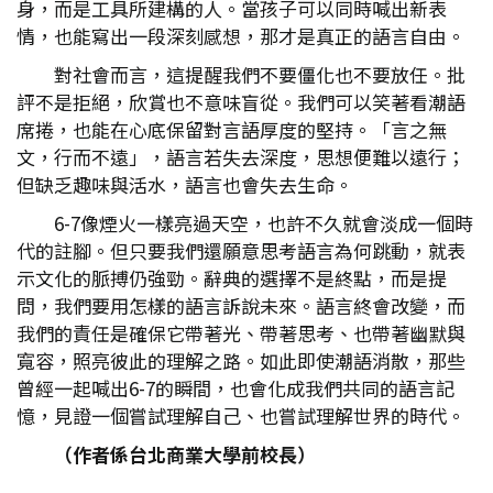
身，而是工具所建構的人。當孩子可以同時喊出新表
情，也能寫出一段深刻感想，那才是真正的語言自由。
對社會而言，這提醒我們不要僵化也不要放任。批
評不是拒絕，欣賞也不意味盲從。我們可以笑著看潮語
席捲，也能在心底保留對言語厚度的堅持。「言之無
文，行而不遠」，語言若失去深度，思想便難以遠行；
但缺乏趣味與活水，語言也會失去生命。
6-7像煙火一樣亮過天空，也許不久就會淡成一個時
代的註腳。但只要我們還願意思考語言為何跳動，就表
示文化的脈搏仍強勁。辭典的選擇不是終點，而是提
問，我們要用怎樣的語言訴說未來。語言終會改變，而
我們的責任是確保它帶著光、帶著思考、也帶著幽默與
寬容，照亮彼此的理解之路。如此即使潮語消散，那些
曾經一起喊出6-7的瞬間，也會化成我們共同的語言記
憶，見證一個嘗試理解自己、也嘗試理解世界的時代。
（作者係台北商業大學前校長）