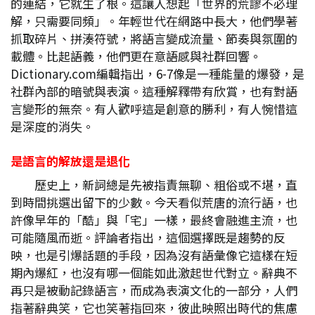
的連結，它就生了根。這讓人想起「世界的荒謬不必理
解，只需要同頻」。年輕世代在網路中長大，他們學著
抓取碎片、拼湊符號，將語言變成流量、節奏與氛圍的
載體。比起語義，他們更在意語感與社群回響。
Dictionary.com編輯指出，6-7像是一種能量的爆發，是
社群內部的暗號與表演。這種解釋帶有欣賞，也有對語
言變形的無奈。有人歡呼這是創意的勝利，有人惋惜這
是深度的消失。
是語言的解放還是退化
歷史上，新詞總是先被指責無聊、粗俗或不堪，直
到時間挑選出留下的少數。今天看似荒唐的流行語，也
許像早年的「酷」與「宅」一樣，最終會融進主流，也
可能隨風而逝。評論者指出，這個選擇既是趨勢的反
映，也是引爆話題的手段，因為沒有語彙像它這樣在短
期內爆紅，也沒有哪一個能如此激起世代對立。辭典不
再只是被動記錄語言，而成為表演文化的一部分，人們
指著辭典笑，它也笑著指回來，彼此映照出時代的焦慮