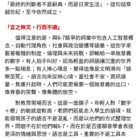
「最終的判斷者不是辭典，而是日常生活」，這句話穿
越世紀，至今依然成立。
「言之無文，行而不遠」
值得注意的是，與6-7競爭的詞彙中包含人工智慧概
念、自動代理角色、社會與政治變遷等語彙。這些字承
載著複雜的制度、倫理與未來挑戰，卻輸給一串無意義
的數字。有人拍手叫好，認為輕盈的詞語讓沉重的世界
多一點喘息；有人捧心嘆息，覺得這像是文明滑向「娛
樂至死」。語言向來反映心境，當社會不安、資訊過
量、焦慮升起時，人們可能更需要一個無意義的出口，
像青春的笑聲、像集體的放空。
對教育現場而言，這是一面鏡子。年輕人對「數字
＋梗」的敏感度較高，老師們若能走入學生的語境，就
能發現孩子的語言不是混亂，而是以他們的方式整理世
界。問題不在於他們喊6-7，而在於是否還願意學會表達
更深的情緒與思想。語言是工具，重要的不是工具本