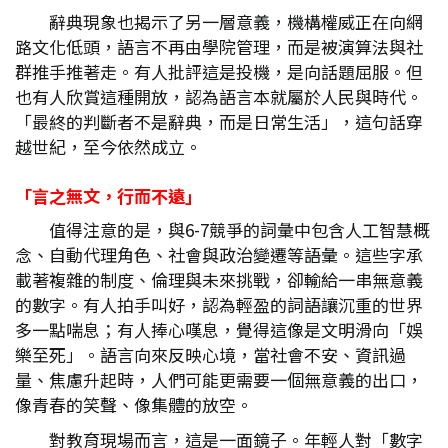
辭典現象也揭示了另一層意義，機構權威正在向網
路文化低頭，語言不再由學院管理，而是被演算法與社
群推手推著走。有人批評這是投機，是向話題屈服。但
也有人欣賞這種開放，認為語言本就屬於人民與時代。
「最終的判斷者不是辭典，而是日常生活」，這句話穿
越世紀，至今依然成立。
「言之無文，行而不遠」
值得注意的是，與6-7競爭的詞彙中包含人工智慧概
念、自動代理角色、社會與政治變遷等語彙。這些字承
載著複雜的制度、倫理與未來挑戰，卻輸給一串無意義
的數字。有人拍手叫好，認為輕盈的詞語讓沉重的世界
多一點喘息；有人捧心嘆息，覺得這像是文明滑向「娛
樂至死」。語言向來反映心境，當社會不安、資訊過
量、焦慮升起時，人們可能更需要一個無意義的出口，
像青春的笑聲、像集體的放空。
對教育現場而言，這是一面鏡子。年輕人對「數字