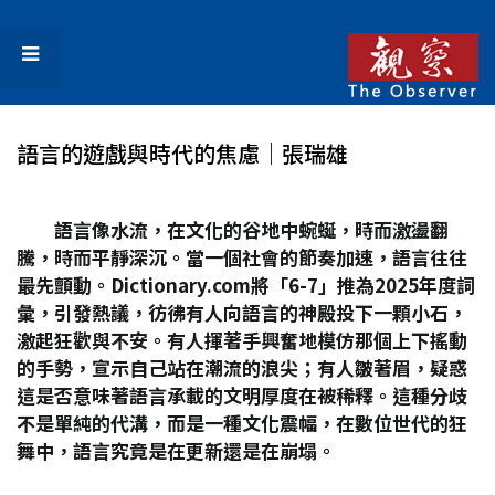
語言的遊戲與時代的焦慮│張瑞雄
語言像水流，在文化的谷地中蜿蜒，時而激盪翻
騰，時而平靜深沉。當一個社會的節奏加速，語言往往
最先顫動。Dictionary.com
將「6-7
」推為2025
年度詞
彙，引發熱議，彷彿有人向語言的神殿投下一顆小石，
激起狂歡與不安。有人揮著手興奮地模仿那個上下搖動
的手勢，宣示自己站在潮流的浪尖；有人皺著眉，疑惑
這是否意味著語言承載的文明厚度在被稀釋。這種分歧
不是單純的代溝，而是一種文化震幅，在數位世代的狂
舞中，語言究竟是在更新還是在崩塌。