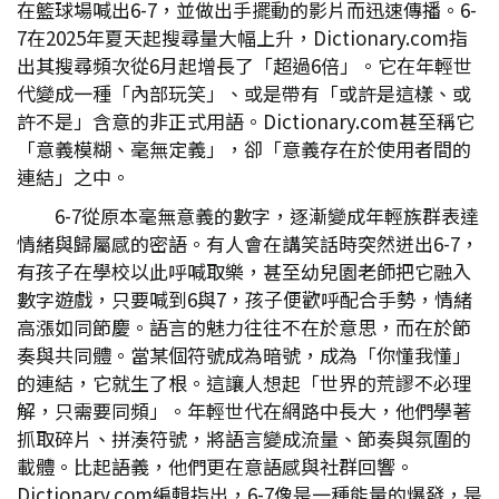
在籃球場喊出6-7，並做出手擺動的影片而迅速傳播。6-
7在2025年夏天起搜尋量大幅上升，Dictionary.com指
出其搜尋頻次從6月起增長了「超過6倍」。它在年輕世
代變成一種「內部玩笑」、或是帶有「或許是這樣、或
許不是」含意的非正式用語。Dictionary.com甚至稱它
「意義模糊、毫無定義」，卻「意義存在於使用者間的
連結」之中。
6-7從原本毫無意義的數字，逐漸變成年輕族群表達
情緒與歸屬感的密語。有人會在講笑話時突然迸出6-7，
有孩子在學校以此呼喊取樂，甚至幼兒園老師把它融入
數字遊戲，只要喊到6與7，孩子便歡呼配合手勢，情緒
高漲如同節慶。語言的魅力往往不在於意思，而在於節
奏與共同體。當某個符號成為暗號，成為「你懂我懂」
的連結，它就生了根。這讓人想起「世界的荒謬不必理
解，只需要同頻」。年輕世代在網路中長大，他們學著
抓取碎片、拼湊符號，將語言變成流量、節奏與氛圍的
載體。比起語義，他們更在意語感與社群回響。
Dictionary.com編輯指出，6-7像是一種能量的爆發，是