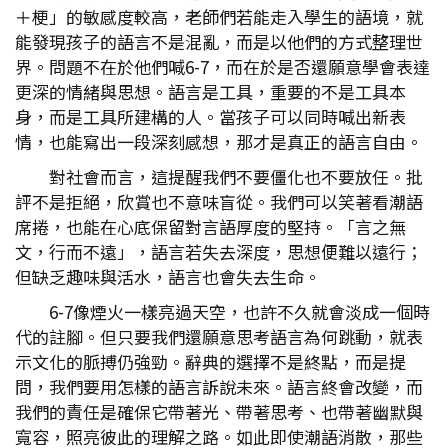
＋梗」的敏感度較高，老師們若能走入學生的語境，就
能發現孩子的語言不是混亂，而是以他們的方式整理世
界。問題不在於他們喊6-7，而在於是否還願意學會表達
更深的情緒與思想。語言是工具，重要的不是工具本
身，而是工具所建構的人。當孩子可以同時喊出新表
情，也能寫出一段深刻感想，那才是真正的語言自由。
對社會而言，這提醒我們不要僵化也不要放任。批
評不是拒絕，欣賞也不意味盲從。我們可以笑著看潮語
席捲，也能在心底保留對言語厚度的堅持。「言之無
文，行而不遠」，語言若失去深度，思想便難以遠行；
但缺乏趣味與活水，語言也會失去生命。
6-7像煙火一樣亮過天空，也許不久就會淡成一個時
代的註腳。但只要我們還願意思考語言為何跳動，就表
示文化的脈搏仍強勁。辭典的選擇不是終點，而是提
問，我們要用怎樣的語言訴說未來。語言終會改變，而
我們的責任是確保它帶著光、帶著思考、也帶著幽默與
寬容，照亮彼此的理解之路。如此即使潮語消散，那些