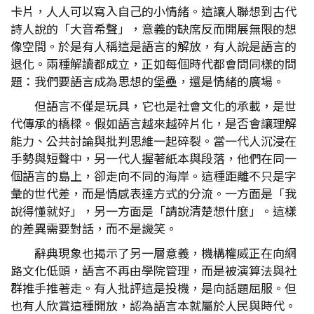
卡片，人人可以寫入自己的小情緒。這讓人聯想到古代
詩人說的「大音希聲」，意義的缺席反而開展無限的想
像空間。於是有人稱這是語言的解放，有人說是語言的
退化。兩種解讀都成立，正如每個時代都會問同樣的問
題：我們要語言成為思想的堡壘，還是情緒的廣場。
但語言不僅是玩具，它也是社會文化的承載，是世
代傳承的橋樑。假如語言越來越碎片化，是否會讓理解
能力、公共討論與批判思維一起碎裂。當一代人沉浸在
手勢與短聲中，另一代人握著紙本與段落，他們在同一
個語言的島上，卻走向不同的海岸。這種距離不只是字
彙的世代差，而是情感表達方式的分流。一方面是「我
說得懂就好」，另一方面是「請說清楚想什麼」。這樣
的差異需要對話，而不是譏笑。
辭典現象也揭示了另一層意義，機構權威正在向網
路文化低頭，語言不再由學院管理，而是被演算法與社
群推手推著走。有人批評這是投機，是向話題屈服。但
也有人欣賞這種開放，認為語言本就屬於人民與時代。