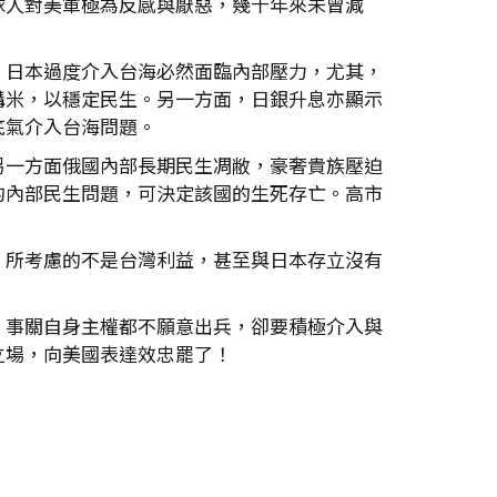
球人對美軍極為反感與厭惡，幾十年來未曾減
。日本過度介入台海必然面臨內部壓力，尤其，
購米，以穩定民生。另一方面，日銀升息亦顯示
底氣介入台海問題。
另一方面俄國內部長期民生凋敝，豪奢貴族壓迫
的內部民生問題，可決定該國的生死存亡。高市
，所考慮的不是台灣利益，甚至與日本存立沒有
。
。事關自身主權都不願意出兵，卻要積極介入與
立場，向美國表達效忠罷了！