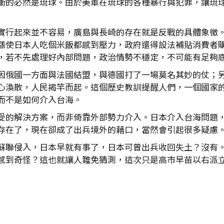
衝的必然是琉球。由於美軍在琉球的各種暴行與犯罪，讓琉
實行起來並不容易，廣島與長崎的存在就是反戰的具體象徵
漲使日本人吃個米飯都感到壓力，政府還得設法補貼消費者
，若不先處理好內部問題，政治情勢不穩定，不可能有足夠
因俄國一方面與法國結盟，與德國打了一場莫名其妙的仗；
心渙散，人民揭竿而起。這個歷史教訓提醒人們，一個國家
而不是如何介入台海。
受的解決方案，而非倚靠外部勢力介入。日本介入台海問題
存在了，現在卻成了出兵境外的藉口，當然會引起很多疑慮
蘇聯侵入，日本早就有事了，日本可曾出兵收回失土？沒有
感到奇怪？這也就讓人難免猜測，這次只是高市早苗以右派