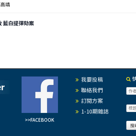
高靖
亂政 藍白提彈劾案
我要投稿
聯絡我們
訂閱方案
1-10期雜誌
>>FACEBOOK