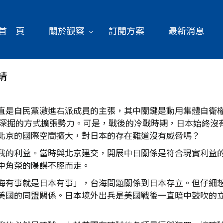
首 頁
關於觀察
訂閱方案
最新消息
靖
直是自民黨激進右派成員的主張，其中關鍵是動用集體自衛
軟土深掘的方式擴張勢力。可是，戰後的冷戰時期，日本始終
北京的國際空間擴大，對日本的存在難道沒有威脅嗎？
我的利益。當時與北京建交，開展中日關係是符合現實利益
中角榮的陽謀不脛而走。
海有事就是日本有事」，台海問題關係到日本存立。但仔細
美國的同盟關係。日本境外出兵是美國戰後一直暗中鼓吹的