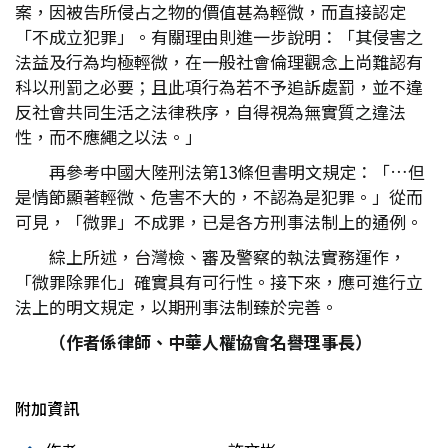
案，因被告所侵占之物的價值甚為輕微，而直接認定
「不成立犯罪」。有關理由則進一步說明：「其侵害之
法益及行為均極輕微，在一般社會倫理觀念上尚難認有
科以刑罰之必要；且此項行為若不予追訴處罰，並不違
反社會共同生活之法律秩序，自得視為無實質之違法
性，而不應繩之以法。」
再參考中國大陸刑法第13條但書明文規定：「…但
是情節顯著輕微、危害不大的，不認為是犯罪。」從而
可見，「微罪」不成罪，已是各方刑事法制上的通例。
綜上所述，台灣檢、審及警察的執法實務運作，
「微罪除罪化」確實具有可行性。接下來，應可進行立
法上的明文規定，以期刑事法制臻於完善。
（作者係律師、中華人權協會名譽理事長）
附加資訊