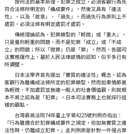
按刑法的基本原理，犯罪之成立，必須客觀行為先
符合法條所明定的「構成要件」，然後又具有「違法
性」，以及「故意」、「過失」。而過失行為原則上不
處罰，必須法條有明定處罰才處罰。
傳統理論認為，犯罪類型的「輕微」或「重大」，
只是量刑輕重的問題，而不是犯罪「成立」或「不成
立」的問題；所以「微罪」仍是「罪」。然而，各國司
法實務運作上，基於人民法律感情的認知，似乎多已有
所調整。
日本法學界首先提出「實質的違法性」概念，認為
客觀行為雖構成法條所定的犯罪類型，然而如果情節甚
為輕微，不加處罰並無違一般人的社會價值觀，則就根
本不將之認為是「犯罪」。日本司法實務上也就採行這
樣的觀點。
台灣最高法院74年臺上字第4225號判例亦指出：
「行為雖適合於犯罪構成要件之規定，但如無實質之違
法性時，仍難成立犯罪。」此判例原是針對一件侵占罪