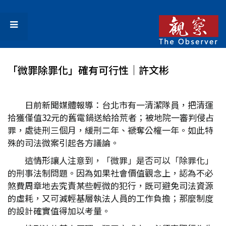
「微罪除罪化」確有可行性│許文彬
日前新聞媒體報導：台北市有一清潔隊員，把清運
拾獲僅值32元的舊電鍋送給拾荒者；被地院一審判侵占
罪，處徒刑三個月，緩刑二年、褫奪公權一年。如此特
殊的司法微案引起各方議論。
這情形讓人注意到，「微罪」是否可以「除罪化」
的刑事法制問題。因為如果社會價值觀念上，認為不必
煞費周章地去究責某些輕微的犯行，既可避免司法資源
的虛耗，又可減輕基層執法人員的工作負擔；那麼制度
的設計確實值得加以考量。