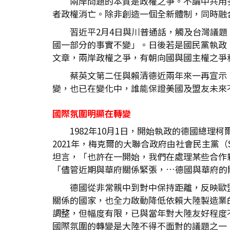
兩岸問題的本質是政權之爭。不論中共用
者政權消亡。除非創造一個全新體制，同時融
習近平2月4日與川普通話，觸及台灣議
國一部分的事實不變」。日後若是國民黨執政
文章，兩岸政權之爭，有朝向國與國主權之爭
蔡英文第二任與賴清德近兩年來一再宣示
變，也已在變化中，誰能保證美國及盟友未來
國際氛圍明顯在轉變
1982年10月1日，開始執政的德國總
2021年，梅克爾的大聯合政府由社會民主黨（
坦言，「也許在一開始，我們在處理某些合作夥伴關
「儘管近期與華府關係緊張，…德國與華府的
德國從非常親中到對中保持距離，反映歐
關係的國家，也全力啟動降低依賴大陸製造業
調整，但幅度有限，已與當年對大陸友好程度
國際氛圍的轉變是大陸不得不面對的議題之一