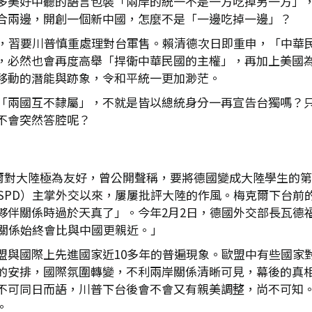
多美好中聽的語言包裝「兩岸的統一不是一方吃掉另一方」
合兩邊，開創一個新中國，怎麼不是「一邊吃掉一邊」？
題，習要川普慎重處理對台軍售。賴清德次日即重申，「中華
，必然也會再度高舉「捍衛中華民國的主權」，再加上美國為首
移動的潛能與跡象，令和平統一更加渺茫。
「兩國互不隸屬」，不就是皆以總統身分一再宣告台獨嗎？
不會突然答腔呢？
理柯爾對大陸極為友好，曾公開聲稱，要將德國變成大陸學生的第
SPD）主掌外交以來，屢屢批評大陸的作風。梅克爾下台前的2
係時過於天真了」。今年2月2日，德國外交部長瓦德福（Joha
關係始終會比與中國更親近。」
盟與國際上先進國家近10多年的普遍現象。歐盟中有些國家
的安排，國際氛圍轉變，不利兩岸關係清晰可見，幕後的真
不可同日而語，川普下台後會不會又有親美調整，尚不可知
。