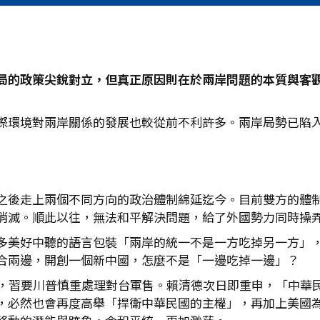
局的政策尖銳對立，但真正原因則在於兩岸問題的本質與客
際環境對兩岸關係的發展也較從前不利許多。兩岸局勢已陷
之後走上兩個不同方向的政治體制綿延迄今。目前雙方的體
消滅。順此以往，無法和平解決問題，給了外國勢力同時操
多美好中聽的語言包裝「兩岸的統一不是一方吃掉另一方」
合兩邊，開創一個新中國，怎麼不是「一邊吃掉一邊」？
題，習要川普慎重處理對台軍售。賴清德次日即重申，「中華
，必然也會再度高舉「捍衛中華民國的主權」，再加上美國為首