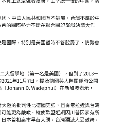
，本質上就是強者獲勝，主宰統一後的中國，弱
民國、中華人民共和國互不隸屬，台灣不屬於中
的國際勢力不斷在聯合國2758號決議大作
只是國際，特別是美國暫時不答腔罷了，情勢會
二大留學地（第一名是美國），但到了2013－
021年11月7日，提及德國與大陸關係時公開
nn D. Wadephul）在新加坡表示，
對大陸的批判性比德國更強，且有意拉近與台灣
相可能更為嚴峻。縱使歐盟近期因川普因素有所
。日本首相高市早苗大勝，台灣獨派大受鼓舞，