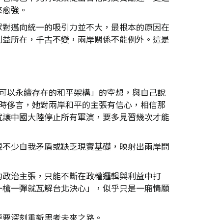
來愈強。
眾對邁向統一的吸引力並不大，最根本的原因在
利益所在，千古不變，兩岸關係不能例外。這是
可以永續存在的和平架構」的空想，與自己說
時侈言，她對兩岸和平的主張有信心，相信那
就讓中國大陸停止所有軍演，要多見習幾次才能
現不少自我矛盾或缺乏現實基礎，映射出兩岸問
的政治主張，只能不斷在政權邏輯與利益中打
一槍一彈就瓦解台北決心」，似乎只是一廂情願
更要深刻重新思考未來之路。