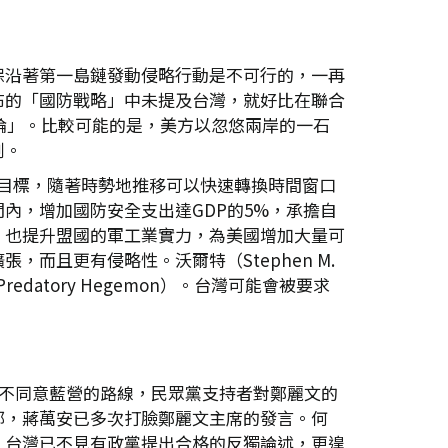
保沿著第一島鏈發動侵略行動是不可行的，一再
布的「國防戰略」中未提及台灣，就好比在聯合
論」。比較可能的是，美方以忽悠兩岸的一石
割。
內的目標，隨著時勢地推移可以快速轉換時間窗口
內，增加國防安全支出達GDP的5%，承擔自
，也提升盟國的軍工業實力，為美國增加大量可
而且更有侵略性。沃爾特（Stephen M.
redatory Hegemon）。台灣可能會被要求
營不同意藍營的路線，民眾黨支持者對鄭麗文的
部，蔣萬安已多次打臉鄭麗文主席的發言。何
。台灣已不見有政黨提出合格的反獨論述，更遑