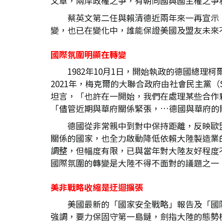
文章，兩岸政權之爭，有朝向國與國主權之爭
蔡英文第二任與賴清德近兩年來一再宣示
變，也已在變化中，誰能保證美國及盟友未來
國際氛圍明顯在轉變
1982年10月1日，開始執政的德國總
2021年，梅克爾的大聯合政府由社會民主黨（
坦言，「也許在一開始，我們在處理某些合作夥伴關
「儘管近期與華府關係緊張，…德國與華府的
德國從非常親中到對中保持距離，反映歐
關係的國家，也全力啟動降低依賴大陸製造業
調整，但幅度有限，已與當年對大陸友好程度
國際氛圍的轉變是大陸不得不面對的議題之一
美非戰略收縮是迂迴擴張
美國最新的「國家安全戰略」報告及「國
強調，要力保固守第一島鏈，劍指大陸的態勢