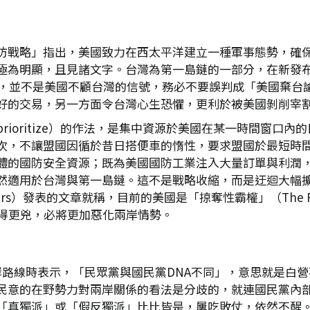
防戰略」指出，美國致力在西太平洋建立一種軍事態勢，確
極為明顯，且見諸文字。台灣為第一島鏈的一部分，在新發
樣的，並不是美國不顧台灣的信號，務必不要誤判成「美國棄台
好的交易，另一方面令台灣心生恐懼，更利於被美國剝削宰
rioritize）的作法，是集中資源於美國在某一時間窗口
次，不讓盟國因循於昔日搭便車的惰性，要求盟國於最短時間
體的國防安全資源；既為美國國防工業注入大量訂單與利潤
適用於台灣與第一島鏈。這不是戰略收縮，而是迂迴大幅擴張，
Affairs）發表的文章就稱，目前的美國是「掠奪性霸權」（The P
奪得更兇，必將更加惡化兩岸情勢。
岸路線時表示，「民眾黨與國民黨DNA不同」，意思就是白
民意的在野勢力對兩岸關係的看法是分歧的，就連國民黨內
「真獨派」或「假反獨派」比比皆是，屢吃敗仗，依然不醒