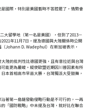
只是國際，特別是美國暫時不答腔罷了，情勢會
二大留學地（第一名是美國），但到了2013－
021年11月7日，提及德國與大陸關係時公開
nn D. Wadephul）在新加坡表示，
對大陸的批判性比德國更強，且有意拉近與台灣
相可能更為嚴峻。縱使歐盟近期因川普因素有所
。日本首相高市早苗大勝，台灣獨派大受鼓舞，
保沿著第一島鏈發動侵略行動是不可行的，一再
布的「國防戰略」中未提及台灣，就好比在聯合