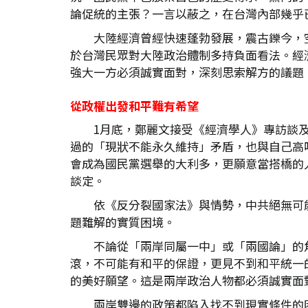
論促統的主張？一言以蔽之，在台灣內部幾乎
大陸經濟曾經快速蓬勃發展，震古鑠今，
於台灣民眾對大陸政治體制多持負面看法。經
強大一方必須誠實面對，深刻思索解方的議題
從政權出發和平難有希望
1月底，鄭麗文接受《經濟學人》專訪談
過的「現狀不能永久維持」矛盾，也與自己高
會成為國民黨選舉的大利多，更願意當搭橋的
談定。
依《反分裂國家法》與情勢，中共絕無可
題難解的實質困境。
不論從「兩岸同屬一中」或「兩國論」的
滾，不可能有和平的保證，更見不到和平統一
的美好願望。這是兩岸政治人物都必須誠實面
兩岸雙邊的政策都陷入找不到現實條件的