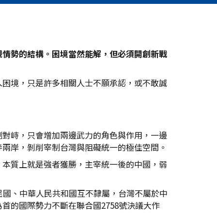
觀情勢的結構。困境當然能解，但必須開創新戰
入困境，只是許多相關人士不願承認，或不敢誠
制對峙，只會增加兩邊武力的角色與作用，一邊
弄兩岸，剝削宰制台灣與阻礙統一的極佳空間。
，本質上就是強者獲勝，主宰統一後的中國，弱
民國、中華人民共和國互不隸屬，台灣不屬於中
的國際勢力不斷在聯合國2758號決議大作