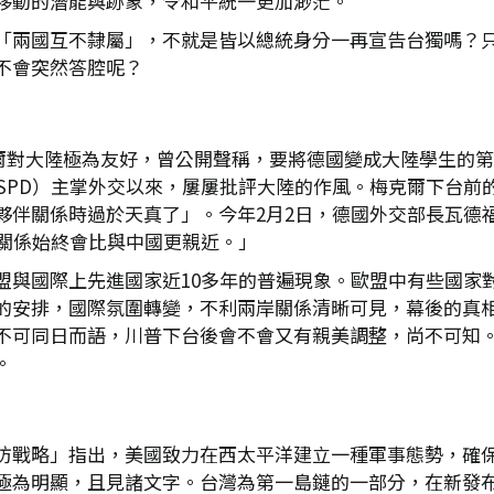
移動的潛能與跡象，令和平統一更加渺茫。
「兩國互不隸屬」，不就是皆以總統身分一再宣告台獨嗎？
不會突然答腔呢？
理柯爾對大陸極為友好，曾公開聲稱，要將德國變成大陸學生的第
SPD）主掌外交以來，屢屢批評大陸的作風。梅克爾下台前的2
係時過於天真了」。今年2月2日，德國外交部長瓦德福（Joha
關係始終會比與中國更親近。」
盟與國際上先進國家近10多年的普遍現象。歐盟中有些國家
的安排，國際氛圍轉變，不利兩岸關係清晰可見，幕後的真
不可同日而語，川普下台後會不會又有親美調整，尚不可知
。
防戰略」指出，美國致力在西太平洋建立一種軍事態勢，確
極為明顯，且見諸文字。台灣為第一島鏈的一部分，在新發