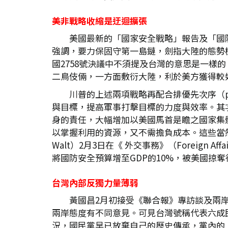
美非戰略收縮是迂迴擴張
美國最新的「國家安全戰略」報告及「國
強調，要力保固守第一島鏈，劍指大陸的態勢
國2758號決議中不須提及台灣的意思是一
二鳥伎倆，一方面敷衍大陸，利於美方獲得較
川普的上述兩項戰略再配合排優先次序（p
與目標，提高軍事打擊目標的力度與效率。其
身的責任，大幅增加以美國馬首是瞻之國家集
以掌握利用的資源，又不需擔負成本。這些當然
Walt）2月3日在《 外交事務》（Foreign 
將國防安全預算增至GDP的10%，被美國掠
台灣內部反獨力量薄弱
黃國昌2月初接受《聯合報》專訪談及兩
兩岸態度有不同意見。可見台灣號稱代表六成
況，國民黨早已放棄自己的歷史傳承，黨內的