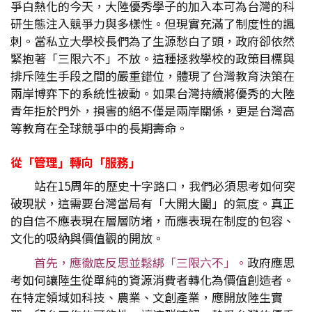
爭白熱化的今天，大陸優秀學子的加入本可為台灣的科
研生態注入競爭力與多樣性。但現實充滿了制度性的諷
刺。當私立大學校長們為了生源愁白了頭，政府卻依然
緊抱著「三限六不」不放。這種拯救學校的政策目標與
排斥陸生手段之間的嚴重錯位，體現了台灣教育決策在
兩岸博弈下的系統性被動。如果台灣持續將優秀的大陸
青年拒於門外，損害的絕不僅是兩岸關係，更是台灣高
等教育在全球競爭中的長期壽命。
從「管理」轉向「服務」
站在15周年的歷史十字路口，我們必須思考如何突
破現狀，這需要台灣當局有「大開大闔」的氣度。真正
的自信不應表現在層層防堵，而應表現在制度的包容、
文化的吸納與價值觀的開放。
首先，應徹底反思並鬆綁「三限六不」。
政府應思
考如何讓陸生從單純的資源消費者轉化為價值創造者。
在特定領域如科技、農業、文創產業，應開放陸生實