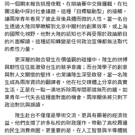
同一個期末報告挑燈夜戰，在辯論賽中交鋒邏輯，在社
團活動中探討社會議題。這種「目標驅動型」的接觸，
讓兩岸青年看見了彼此背後具體而微的人性。當一名台
生透過大陸同學瞭解到北京中關村的創業效率，或上海
的國際化視野，他對大陸的認知也不再受限於政論節目
的片面解讀。這種認知轉變是任何政治宣傳都無法取代
的柔性力量。
更深層的融合發生在價值觀的碰撞中。陸生的拼搏
與韌性往往能激發台生的競爭意識；而台灣學子的創意
與對人文關懷的堅持，也常讓陸生深受啟發。當一名陸
生成為兩岸資訊的翻譯者，他在社交媒體上分享的真實
生活，正是在一點一滴地拆除兩岸間那道無形的牆。如
果青年一代失去這種面對面的機會，兩岸關係將只剩下
政治對抗與誤讀。
陸生赴台不僅僅是學術交流，更具有顯著的經濟效
益。他們支撐了許多私校的財政運作，帶動了高校周邊
的民生消費商圈。更重要的是，在人工智慧與半導體競