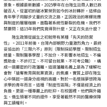
景象。根據最新數據，2025學年在台陸生註冊人數已跌
破百人。從當初的破冰繁榮到如今的冰封轉折，這條由
青年學子用腳步丈量的交流之路，正因政治的寒蟬效應
與制度的層層枷鎖，面臨著系統性斷裂的危機。我們不
禁要問：這15年我們究竟得到什麼，又正在失去什麼？
陸生政策從誕生之初就帶有某種「先天的防禦
性」。2011年前後，台灣內部朝野力量激烈角力，最終
妥協出的「三限六不」原則（限制採認學歷、限制招生
總量、限制醫事學歷；不加分、不影響本地招生、不編
獎助金、不許打工、不可留台就業、不可考公職），構
成一道嚴密的行政藩籬。這道藩籬名義上是為了緩解社
會對「搶奪教育與就業資源」的焦慮，實質上卻在陸生
心中築起一道身分歧視的高牆。對於一名懷揣夢想跨海
求學的青年而言，這種「制度性區隔」不僅是經濟上的
負擔，更是一種尊嚴上的貶抑。在校園裡，他們與外籍
生、僑生領著不同的證件，享受著截然不同的醫療保障
與工讀權利。