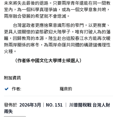
未來將失去最後的退路。只要兩岸青年還能在同一間教
室內，為一個科學真理爭論，或為一個文學意象共鳴，
兩岸融合發展的希望就不會熄滅。
台灣當政者更應捨棄意識形態的窄門，以更務實、
更具人道關懷的姿態歡迎大陸學子。唯有打破人為的藩
籬，回歸教育的本源，陸生赴台這股春江水方能再次暖
熱兩岸關係的寒冬，為兩岸命運共同體的構建儲備理性
火種。
（作者係中國文化大學博士候選人）
附加資訊
作者:
羅鼎鈞
發佈於
2026年3月｜NO. 151 │ 川普關稅戰 台灣人財
兩失