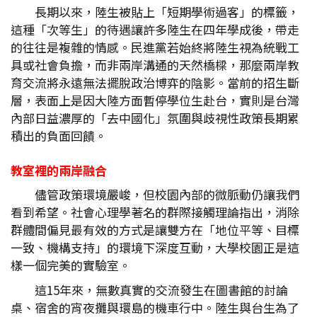
長期以來，陸生被貼上「短期學術過客」的標籤，
這種「次等生」的待遇讓許多陸生在四年學成後，帶走
的往往是複雜的情感。民進黨若始終將陸生視為統戰工
具或社會負擔，而非兩岸溝通的天然橋樑，那麼兩岸教
育交流將永遠無法擺脫政治博弈的陰影。當前的招生斷
層，表面上是因大陸方面暫停學位生赴台，實則是台灣
內部日益濃厚的「去中國化」氛圍與歧視性政策長期累
積出的負面回饋。
教室裡的兩岸融合
儘管政策環境嚴峻，但校園內部的微脈動仍讓我們
看到希望。社會心理學著名的群際接觸理論指出，消除
群體間偏見最有效的方式是讓雙方在「地位平等、目標
一致、機構支持」的環境下深度互動，大學校園正是這
樣一個完美的實驗室。
這15年來，無數真實的交流發生在圖書館的討論
桌、宿舍的宵夜攤與環島的機車行中。陸生與台生為了