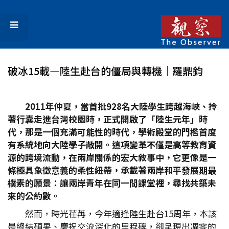
破冰15載—陸生赴台的僵局與轉機│羅鼎鈞
2011
年仲夏，當首批928
名大陸學生跨越海峽、拎
著行囊走進台灣校園時，正式開啟了「陸生元年」時
代，那是一個充滿可能性的時代，學術殿堂的門檻首度
有系統地向大陸學子敞開。這項變革不僅是高等教育資
源的跨境流動，在兩岸關係的宏大敘事中，它更像是一
條極具象徵意義的柔性紐帶，承載著兩岸和平發展期最
樸素的願景：讓兩岸青年在同一間課堂裡，尋找共築未
來的公約數。
然而，時光荏苒，今年適逢陸生赴台15周年，本該
是總結碩果、慶祝交流深化的里程碑，卻呈現出凋零的