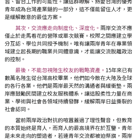
習、留台工作的可能性。讓這群瞭解、熱愛台灣的優秀
青年成為台灣產業鏈的一部分，這不僅能留住人才，更
是緩解敵意的最佳方案。
其次，交流應走向制度化、深度化。
兩岸交流不應
僅止於走馬看花的營隊或單次競賽。校際之間應建立學
分互認、學位共同授予機制。唯有讓兩岸青年在專業領
域建立起長期的職業共同體意識，才能讓交流脫離政治
的控制。
最後，不能忽視陸生校友的戰略資產。
15年來已有
數萬名陸生從台灣高校畢業，他們如今散在大陸及全球
的各行各業。他們是兩岸最天然的溝通者與緩衝墊。兩
岸應鼓勵民間建立校友服務體系，讓這股柔性力量在商
業、學術與社會各領域持續發酵，緩解兩岸日益撕裂的
社會認同。
當前兩岸政治對抗的喧囂蓋過了理性聲音，但教育
的本質始終是育人，而育人的最高境界在於互鑒。青年
是未來走向的塑造者，若連青年交流都被迫祭旗，兩岸