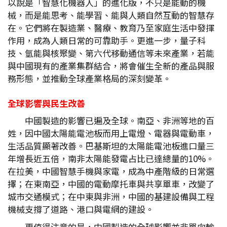
以說是「智慧化機器人」的進化版，不只是能動的機
械，而是能思考、能學習、能與人類自然互動的智慧存
在。它們將在製造業、醫療、教育乃至家庭生活中發揮
作用，成為人類日常的可靠助手。更進一步，量子科
技、氫能與核聚變、第六代移動通信等未來產業，若能
與中國現有的產業集群結合，將會催生全新的產品與服
務形態，並推動全球產業格局的深刻變革。
全球影響與民生改善
中國製造的影響已遍及全球。南亞、非洲等地的百
姓，因中國太陽能電池板而用上電燈、電器與電動車，
生活品質顯著改善。巴基斯坦的太陽能電池板進口量三
年增長近五倍，南非太陽能發電占比已達總量的10%。
在拉美，中國智慧手機與家電，成為中產階級的日常選
擇；在東南亞，中國的電動摩托車與共享單車，改變了
城市交通模式；在中東與非洲，中國的基建設備與工程
機械支撐了道路、港口與電網的建設。
更值得注意的是，中國製造的全球影響並非單向輸