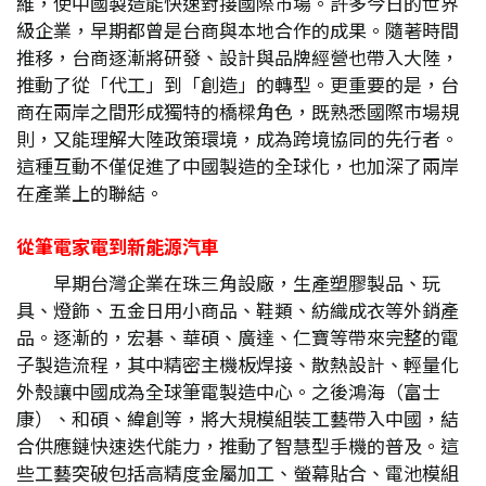
維，使中國製造能快速對接國際市場。許多今日的世界
級企業，早期都曾是台商與本地合作的成果。隨著時間
推移，台商逐漸將研發、設計與品牌經營也帶入大陸，
推動了從「代工」到「創造」的轉型。更重要的是，台
商在兩岸之間形成獨特的橋樑角色，既熟悉國際市場規
則，又能理解大陸政策環境，成為跨境協同的先行者。
這種互動不僅促進了中國製造的全球化，也加深了兩岸
在產業上的聯結。
從筆電家電到新能源汽車
早期台灣企業在珠三角設廠，生產塑膠製品、玩
具、燈飾、五金日用小商品、鞋類、紡織成衣等外銷產
品。逐漸的，宏碁、華碩、廣達、仁寶等帶來完整的電
子製造流程，其中精密主機板焊接、散熱設計、輕量化
外殼讓中國成為全球筆電製造中心。之後鴻海（富士
康）、和碩、緯創等，將大規模組裝工藝帶入中國，結
合供應鏈快速迭代能力，推動了智慧型手機的普及。這
些工藝突破包括高精度金屬加工、螢幕貼合、電池模組