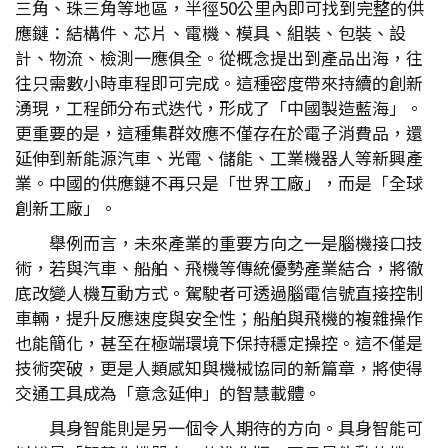
三角、珠三角等地區，半徑50公里內即可找到完整的供
應鏈：結構件、芯片、電機、模具、組裝、包裝、設
計、物流、檢測一應俱全。從概念提出到產品出海，往
往只需數小時車程即可完成。這種密度帶來持續的創新
湧現，工程師分布式迭代，形成了「中國製造藍海」。
更重要的是，這種集群效應不僅存在於電子消費品，還
延伸到新能源汽車、光電、儲能、工業機器人等新興產
業。中國的供應鏈不再只是「世界工廠」，而是「全球
創新工廠」。
舉例而言，未來產業的重要方向之一是腦機接口技
術，若與汽車、船舶、飛機等傳統優勢產業結合，將徹
底改變人機互動方式。駕駛者可透過腦電信號直接控制
車輛，提升反應速度與安全性；船舶與飛機的複雜操作
也能簡化，甚至在極端環境下保持穩定操控。這不僅是
技術突破，更是人類感知與機械協同的新篇章，將使得
交通工具成為「意念延伸」的智慧載體。
具身智能則是另一個令人期待的方向。具身智能可