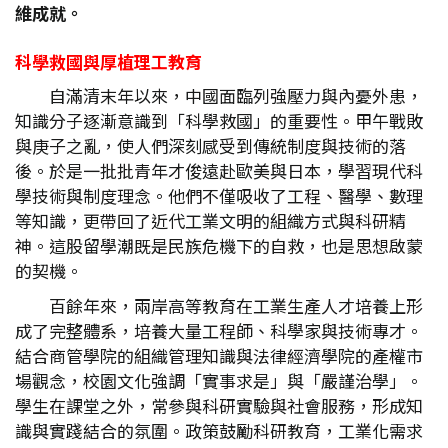
維成就。
科學救國與厚植理工教育
自滿清末年以來，中國面臨列強壓力與內憂外患，
知識分子逐漸意識到「科學救國」的重要性。甲午戰敗
與庚子之亂，使人們深刻感受到傳統制度與技術的落
後。於是一批批青年才俊遠赴歐美與日本，學習現代科
學技術與制度理念。他們不僅吸收了工程、醫學、數理
等知識，更帶回了近代工業文明的組織方式與科研精
神。這股留學潮既是民族危機下的自救，也是思想啟蒙
的契機。
百餘年來，兩岸高等教育在工業生產人才培養上形
成了完整體系，培養大量工程師、科學家與技術專才。
結合商管學院的組織管理知識與法律經濟學院的產權市
場觀念，校園文化強調「實事求是」與「嚴謹治學」。
學生在課堂之外，常參與科研實驗與社會服務，形成知
識與實踐結合的氛圍。政策鼓勵科研教育，工業化需求