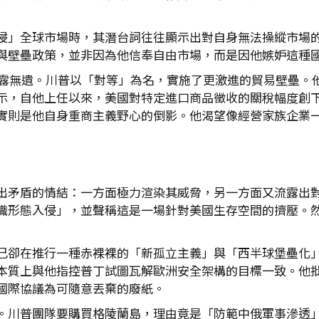
侵」全球市場時，其潛台詞往往顯示出對自身無法操縱市場
與壁壘政策，並非因為他信奉自由市場，而是因他嫉妒這種
中表露無遺。川普以「對等」為名，實施了更激進的貿易壁壘。
示，自他上任以來，美國對特定進口商品徵收的關稅幅度創
實則是他自身重商主義野心的倒影。他渴望像經營家族企業
出矛盾的情結：一方面極力渲染其威脅，另一方面又流露出
識形態入侵」，並聲稱這是一場針對美國生存空間的擠壓。
己卻在推行一種赤裸裸的「新孤立主義」與「西半球堡壘化」
本質上與他指控普丁試圖瓦解歐洲安全架構的目標一致。他
國際協議為可隨意丟棄的廢紙。
。川普團隊要購買格陵蘭島，理由竟是「防範中俄軍事滲透