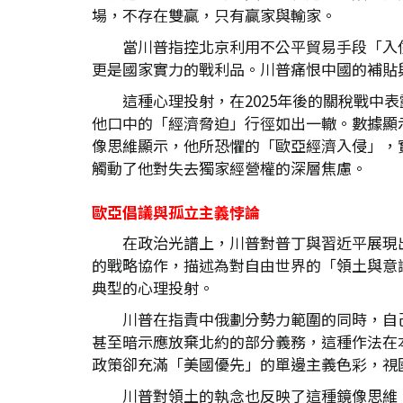
場，不存在雙贏，只有贏家與輸家。
當川普指控北京利用不公平貿易手段「入
更是國家實力的戰利品。川普痛恨中國的補貼
這種心理投射，在2025年後的關稅戰
他口中的「經濟脅迫」行徑如出一轍。數據顯
像思維顯示，他所恐懼的「歐亞經濟入侵」，
觸動了他對失去獨家經營權的深層焦慮。
歐亞倡議與孤立主義悖論
在政治光譜上，川普對普丁與習近平展現
的戰略協作，描述為對自由世界的「領土與意
典型的心理投射。
川普在指責中俄劃分勢力範圍的同時，自
甚至暗示應放棄北約的部分義務，這種作法在
政策卻充滿「美國優先」的單邊主義色彩，視
川普對領土的執念也反映了這種鏡像思維