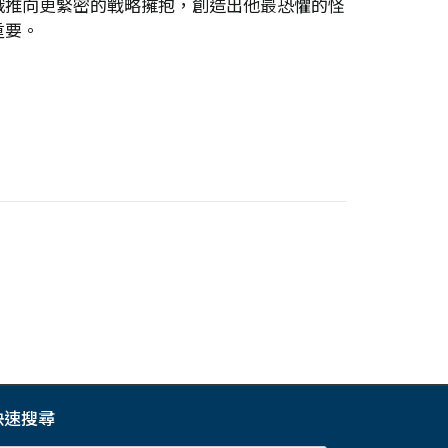
俄推向更緊密的戰略擁抱，創造出他最恐懼的怪
重要。
快速搜尋