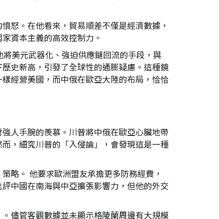
的憤怒。在他看來，貿易順差不僅是經濟數據，
國家資本主義的高效控制力。
他將美元武器化、強迫供應鏈回流的手段，與
下歷史新高，引發了全球性的通膨疑慮。這種鏡
一樣經營美國，而中俄在歐亞大陸的布局，恰恰
對強人手腕的羨慕。川普將中俄在歐亞心臟地帶
然而，細究川普的「入侵論」，會發現這是一種
策略。 他要求歐洲盟友承擔更多防務經費，
批評中國在南海與中亞擴張影響力，但他的外交
」。儘管客觀數據並未顯示格陵蘭周邊有大規模