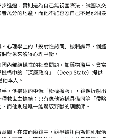
步步進逼，實則是為自己無視國際法、試圖以交
強者瓜分的地產，而他不能容忍自己不是那個最
具。心理學上的「投射性認同」機制顯示，個體
這個對象來獲得心理平衡。
美國內部結構性的社會問題，如藥物濫用、貧富
的「深層政府」（Deep State）提供
是他本人。
高手。他描述的中俄「極權擴張」，鏡像折射出
一種救世主情結：只有像他這樣具備同等「侵略
立，而他則是唯一能駕馭野獸的馴獸師。
實意圖。在這面魔鏡中，競爭被扭曲為你死我活