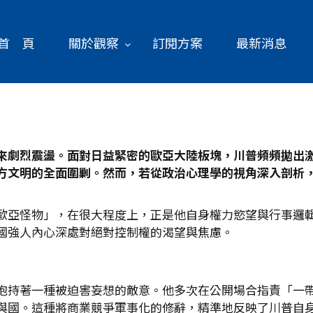
首 頁
關於觀察
訂閱方案
最新消息
來劇烈震盪。面對日益緊密的歐亞大陸板塊，川普頻頻拋出
方文明的全面圍剿。然而，若從政治心理學的視角深入剖析
歐亞怪物」，在很大程度上，正是他自身權力慾望與行事邏
國強人內心深處對絕對控制權的渴望與焦慮。
抱持著一種被迫害妄想的敵意。他多次在公開場合指責「一
與國。這種將商業競爭軍事化的修辭，精準地反映了川普自