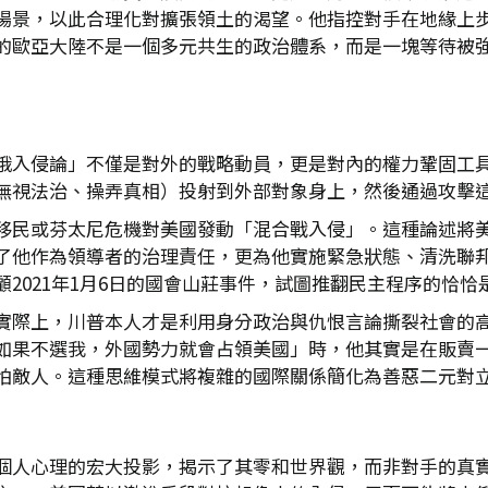
場景，以此合理化對擴張領土的渴望。他指控對手在地緣上
的歐亞大陸不是一個多元共生的政治體系，而是一塊等待被
俄入侵論」不僅是對外的戰略動員，更是對內的權力鞏固工
無視法治、操弄真相）投射到外部對象身上，然後通過攻擊
移民或芬太尼危機對美國發動「混合戰入侵」。這種論述將
他作為領導者的治理責任，更為他實施緊急狀態、清洗聯邦機構中
2021年1月6日的國會山莊事件，試圖推翻民主程序的恰恰
實際上，川普本人才是利用身分政治與仇恨言論撕裂社會的
如果不選我，外國勢力就會占領美國」時，他其實是在販賣
怕敵人。這種思維模式將複雜的國際關係簡化為善惡二元對
個人心理的宏大投影，揭示了其零和世界觀，而非對手的真