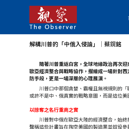
解構川普的「中俄入侵論」│蔡鎤銘
隨著川普重返白宮，全球地緣政治再次迎
歐亞經濟整合與戰略協作，描繪成一場針對西
防手段，更是一場深層的心理展演。
川普口中那個貪婪、霸權且無視規則的「
或許不是中、俄真實的戰略意圖，而是這位美
以掠奪之名行重商之實
川普對中俄在歐亞大陸的經濟整合，始終
聲稱這些計畫旨在掏空美國的製造業並奴役參