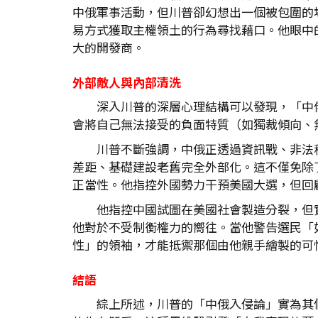
中俄軍事活動，但川普卻幻想出一個被包圍的
易方式獲取主權領土的行為尋找藉口。他眼中
大的開發商。
外部敵人與內部清洗
深入川普的深層心理結構可以發現，「中
會將自己無法接受的負面特質（如獨裁傾向、
川普不斷強調，中俄正透過資訊戰、非法
差距、基礎建設老舊完全外部化。這不僅免除了
正當性。他指控外國勢力干預美國大選，但回顧
他指控中國試圖在美國社會製造分裂，但
他對於不受制衡權力的嚮往。當他警告選民「
性」的領袖，才能抵禦那個由他親手繪製的可
結語
綜上所述，川普的「中俄入侵論」實為其