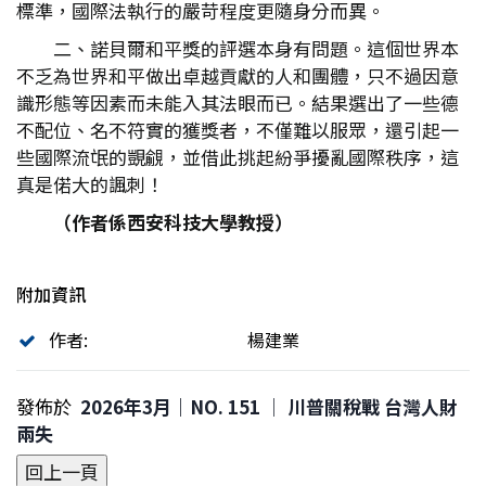
標準，國際法執行的嚴苛程度更隨身分而異。
二、諾貝爾和平獎的評選本身有問題。這個世界本
不乏為世界和平做出卓越貢獻的人和團體，只不過因意
識形態等因素而未能入其法眼而已。結果選出了一些德
不配位、名不符實的獲獎者，不僅難以服眾，還引起一
些國際流氓的覬覦，並借此挑起紛爭擾亂國際秩序，這
真是偌大的諷刺！
（作者係西安科技大學教授）
附加資訊
作者:
楊建業
發佈於
2026年3月｜NO. 151 │ 川普關稅戰 台灣人財
兩失