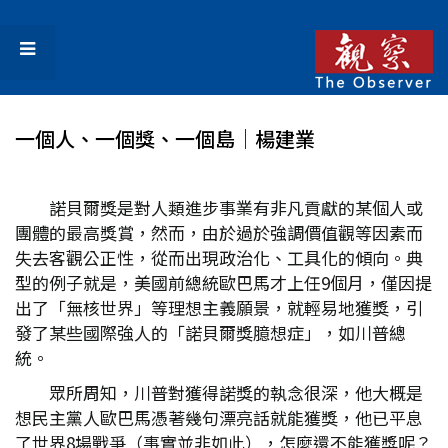
一個人、一個獎、一個島│楊建業
諾貝爾獎是對人類進步事業有非凡貢獻的某個人或
團體的最高獎賞，然而，由於過於強調價值觀等因素而
失去客觀公正性，從而出現政治化、工具化的傾向。典
型的例子就是，美國前總統歐巴馬才上任9個月，僅因提
出了「無核世界」等理想主義願景，就輕易地獲獎，引
發了某些國際強人的「諾貝爾獎臆想症」，如川普總
統。
眾所周知，川普對獲得諾獎的執念很深，他大概是
想民主黨人歐巴馬憑著幾句漂亮話就能獲獎，他已平息
了世界8場戰爭（事實並非如此），怎麼還不能獲獎呢？