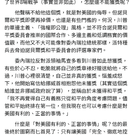
了世界8場戰爭（事實並非如此），怎麼還不能獲獎呢？
他聲稱不給他這個獎，就是對美國的侮辱。但諾貝
爾和平獎即便再掉價，也還是有些門檻的。何況，川普
的單邊主義、「強權即公理」風格，並不符合諾貝爾和
平獎委員會推崇的國際合作、多邊主義和低調務實的價
值觀，而他又不大可能像對委內瑞拉總統那樣，派特種
兵去脅迫諾貝爾獎和平委員會的評選專家們。
委內瑞拉反對派領袖馬查多看到川普如此想獲獎，
有些於心不忍，乾脆就將自己的獎章裱好贈送給他。不
過，川普心裡很清楚，自己並非真的獲獎。惱羞成怒
下，他開始寫信給挪威首相抱怨他未獲獎（其實這個獎
給誰並非挪威政府說了算），並稱由於未獲得和平獎，
「我不再覺得自己有義務只從和平的角度考慮問題。儘
管和平始終排在第一位，但我現在也可以考慮什麼是對
美國有利的、正當的事情。」
什麼是「對美國有利的、正當的事情」呢？信的最
後終於圖窮而匕首見了：只有讓美國「完全、徹底地控