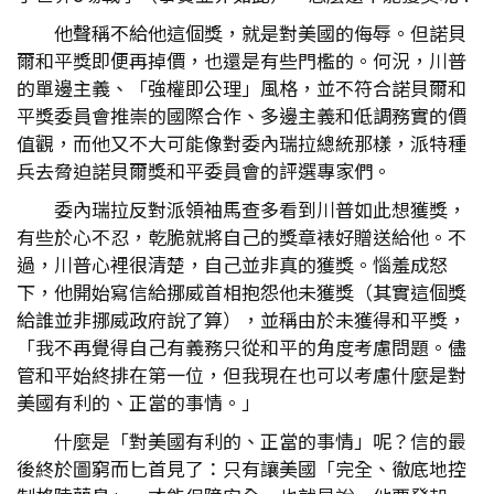
他聲稱不給他這個獎，就是對美國的侮辱。但諾貝
爾和平獎即便再掉價，也還是有些門檻的。何況，川普
的單邊主義、「強權即公理」風格，並不符合諾貝爾和
平獎委員會推崇的國際合作、多邊主義和低調務實的價
值觀，而他又不大可能像對委內瑞拉總統那樣，派特種
兵去脅迫諾貝爾獎和平委員會的評選專家們。
委內瑞拉反對派領袖馬查多看到川普如此想獲獎，
有些於心不忍，乾脆就將自己的獎章裱好贈送給他。不
過，川普心裡很清楚，自己並非真的獲獎。惱羞成怒
下，他開始寫信給挪威首相抱怨他未獲獎（其實這個獎
給誰並非挪威政府說了算），並稱由於未獲得和平獎，
「我不再覺得自己有義務只從和平的角度考慮問題。儘
管和平始終排在第一位，但我現在也可以考慮什麼是對
美國有利的、正當的事情。」
什麼是「對美國有利的、正當的事情」呢？信的最
後終於圖窮而匕首見了：只有讓美國「完全、徹底地控