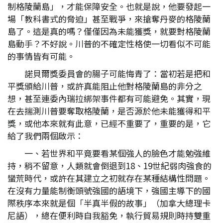
制格陵蘭島」，才能保障安全。也就是說，他要發起一
場「教科書式的脅迫」甚至戰爭，來搶奪丹麥的格陵蘭
島了。這是真的嗎？僅僅因為未能獲獎，就要對格陵蘭
島動手？不好說。川普的不確定性格使一切看似不可能
的事情皆有可能。
諾貝爾獎委員會的腸子可能悔青了：當初若是把和
平獎頒給川普，或許真能阻止他對格陵蘭島的非分之
想，甚至連委內瑞拉綁架事件都有可能避免。其實，現
在去揣測川普要奪取格陵蘭，是否源於他未能獲得和平
獎，或他本來就有此意，已經不重要了，重要的是，它
給了我們兩個啟示：
一、若世界和平竟要看某個強人的臉色才能勉強維
持，稍不留意，人類就會倒退到18、19世紀弱肉強食的
蠻荒時代，或許在其建立之初就存在某種結構性問題。
在沒有力量能制衡頭號強國的語境下，強國主導下的國
際秩序本來就是個「半真半假的故事」（加拿大總理卡
尼語），總在便利時自我豁免，執行貿易規則時持雙重