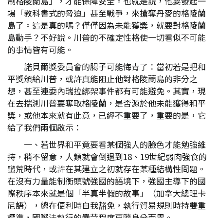
制格陵蘭島」，才能保障安全。也就是說，他要發起一
場「教科書式的脅迫」甚至戰爭，來搶奪丹麥的格陵蘭
島了。這是真的嗎？僅僅因為未能獲獎，就要對格陵蘭
島動手？不好說。川普的不確定性格使一切看似不可能
的事情皆有可能。
諾貝爾獎委員會的腸子可能悔青了：當初若是把和
平獎頒給川普，或許真能阻止他對格陵蘭島的非分之
想，甚至連委內瑞拉綁架事件都有可能避免。其實，現
在去揣測川普要奪取格陵蘭，是否源於他未能獲得和平
獎，或他本來就有此意，已經不重要了，重要的是，它
給了我們兩個啟示：
一、若世界和平竟要看某個強人的臉色才能勉強維
持，稍不留意，人類就會倒退到18、19世紀弱肉強食的
蠻荒時代，或許在其建立之初就存在某種結構性問題。
在沒有力量能制衡頭號強國的語境下，強國主導下的國
際秩序本來就是個「半真半假的故事」（加拿大總理卡
尼語），總在便利時自我豁免，執行貿易規則時持雙重
標準，國際法執行的嚴苛程度更隨身分而異。