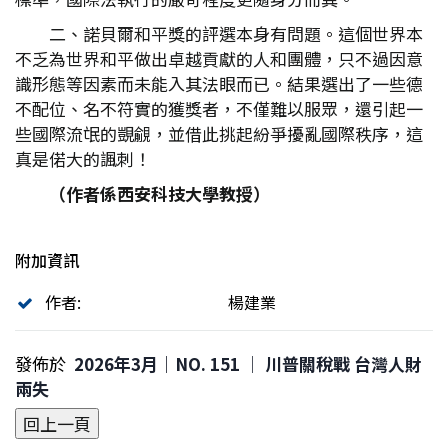
二、諾貝爾和平獎的評選本身有問題。這個世界本
不乏為世界和平做出卓越貢獻的人和團體，只不過因意
識形態等因素而未能入其法眼而已。結果選出了一些德
不配位、名不符實的獲獎者，不僅難以服眾，還引起一
些國際流氓的覬覦，並借此挑起紛爭擾亂國際秩序，這
真是偌大的諷刺！
（作者係西安科技大學教授）
附加資訊
作者:
楊建業
發佈於
2026年3月｜NO. 151 │ 川普關稅戰 台灣人財
兩失