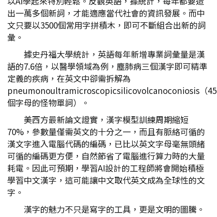
以AI學起來特別輕鬆。反觀英語，據統計，每年都要造
出一萬多個新詞，才能適應當代社會的資訊發展。而中
文只要以3500個常用字拼積木，即可不斷組合出新的詞
彙。
據史丹福大學統計，英語每年新增專業詞彙量是漢
語的7.6倍，以醫學領域為例，塵肺病三個漢字即可精準
定義的疾病，在英文中卻需拆解為
pneumonoultramicroscopicsilicovolcanoconiosis（45
個字母的怪物單詞）。
美西方最新論文證實，漢字模型訓練周期縮短
70%，參數量僅需英文的十分之一，而且有脈絡可循的
漢文字進入電腦代碼的編碼，已比以英文字母毫無頭緒
可循的編碼更方便，自然節省了電腦進行算力時的大量
耗電。因此可預期，學習AI設計的工程師將會開始積極
學習中文漢字，這可能讓中文取代英文成為全球性的文
字。
漢字的魅力不只是寫字的工具，更是文明的圖騰。