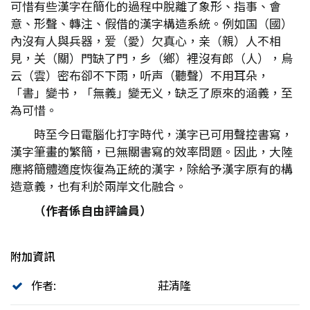
可惜有些漢字在簡化的過程中脫離了象形、指事、會
意、形聲、轉注、假借的漢字構造系統。例如国（國）
內沒有人與兵器，爱（愛）欠真心，亲（親）人不相
見，关（關）門缺了門，乡（鄉）裡沒有郎（人），烏
云（雲）密布卻不下雨，听声（聽聲）不用耳朵，
「書」變书，「無義」變无义，缺乏了原來的涵義，至
為可惜。
時至今日電腦化打字時代，漢字已可用聲控書寫，
漢字筆畫的繁簡，已無關書寫的效率問題。因此，大陸
應將簡體適度恢復為正統的漢字，除給予漢字原有的構
造意義，也有利於兩岸文化融合。
（作者係自由評論員）
附加資訊
作者:
莊清隆