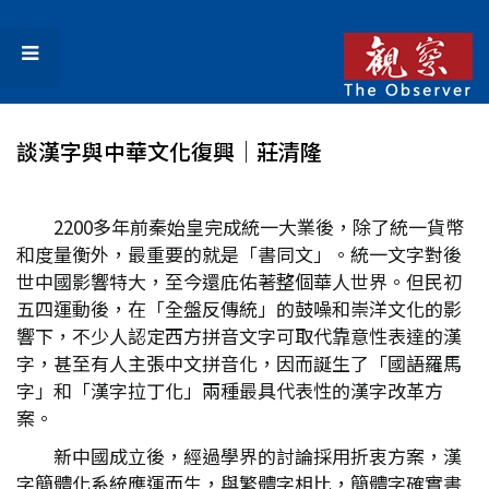
談漢字與中華文化復興│莊清隆
2200多年前秦始皇完成統一大業後，除了統一貨幣
和度量衡外，最重要的就是「書同文」。統一文字對後
世中國影響特大，至今還庇佑著整個華人世界。但民初
五四運動後，在「全盤反傳統」的鼓噪和崇洋文化的影
響下，不少人認定西方拼音文字可取代靠意性表達的漢
字，甚至有人主張中文拼音化，因而誕生了「國語羅馬
字」和「漢字拉丁化」兩種最具代表性的漢字改革方
案。
新中國成立後，經過學界的討論採用折衷方案，漢
字簡體化系統應運而生，與繁體字相比，簡體字確實書