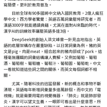
寫簡便，更利於教育普及。
目前全球有90多國將中文納入國民教育，2億人瘋狂
學中文！西方學者驚覺：英語百萬詞彙壓垮研究者，而
漢語3000字就能通讀典籍，尤其在面對AI來臨的時代，
漢字AI的訓練效率碾壓英語多達3倍。
DeepSeek的創始人梁文峰曾一針見血地指出，英
語的底層架構存在嚴重缺陷。以日常詞彙為例，豬的英
文是pig，肉是meat，組合起來的豬肉卻成了pork，這
種毫無邏輯的詞彙結構讓人費解。又例如葡萄、葡萄
酒、葡萄樹、葡萄糖、葡萄汁、葡萄園、葡萄乾，中文
一看就知道這些詞之間的關係，而英文每個詞都不相
關。
尤其，隨著科技的迅猛發展，新的概念和事物不斷
湧現，英語每年新增詞彙量多達萬餘個，而中文的「電
視機」就是需要用電的視覺機器，「肺炎」就是肺部發
炎，漢字可以望文生義，一眼即可看出是什麼意思，所