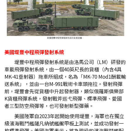
美國堤豐中程飛彈發射系統
堤豐中程飛彈發射系統是由洛馬公司（LM）研發的
車載飛彈發射系統，由一個40英尺長的貨櫃（內含4具
MK-41垂射器）拖車所組成，名為「MK-70 Mod1酬載輸
送系統」，並由一台M-991戰術卡車頭拖拉。發射飛彈
前，堤豐會先從貨櫃中升起發射器，類似俄羅斯俱樂部
K貨櫃飛彈系統，發射戰斧巡弋飛彈、標準飛彈、愛國
者三型防空飛彈等，也可發射新型彈藥。
美國陸軍自2023年起開始使用堤豐，海軍也在獨立
級濱海戰鬥艦薩凡納號艦艉甲板上測試，並成功發射一
枚標準飛彈。美國海軍表示，將為現役的濱海戰鬥艦配