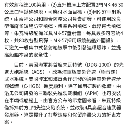
有效射程達100英里。(2)直升機庫上方配置2門MK-46 30
公厘口徑鏈砲砲塔，可應付水面目標。(3)MK-57垂射系
統，由雷神公司和聯合防務公司負責研發，可使用改良
型海麻雀短程防空飛彈、標準系列飛彈、戰斧巡弋飛彈
等。朱瓦特級配備20具MK-57垂射器，每具最多可容納4
枚，共80枚各型飛彈。MK-57採用環繞船艦外圍設計，
可避免一般集中式發射箱被擊中後引發連環爆炸，並提
高船艦本身的安全性。
目前，美國海軍將首艘朱瓦特號（DDG-1000）的先
進火砲系統（AGS），改為海軍版高超音速（極音速）
武器系統。美國陸軍和海軍合作研發的通用高超音速滑
翔彈體（C-HGB）進度順利，除了通用研製的彈體，由
洛馬公司研發的三聯裝先進裝載模組（APM）也可安裝
在車輛或船艦上。由官方公布的示意圖來看，朱瓦特級
僅拆掉前方1門先進火砲系統，並改裝4具高超音速武器
發射器，算是提升了打擊速度和保留岸轟火力的折衷方
案。