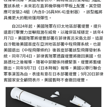
置該系統，未來若在直昇機停機坪甲板上配置，其空間
應可安裝2-4組（內含8~16具MK-41垂射器），該型艦將
具備更大的戰術運用彈性。
自2024年起，美國陸軍在印太地區部署堤豐，提升
遠距打擊實力並嚇阻潛在威脅，以確保區域穩定。該年4
月7日，美國陸軍將堤豐部署在菲律賓呂宋島北部，這是
自冷戰後美國首度在亞洲地區部署中程飛彈系統，也是
美國退出《中程飛彈條約》後首度部署該型飛彈發射系
統。同年7月4日，菲律賓陸軍透露堤豐將撤回美國，但
路透社之後報導，隨著中菲關係持續緊張，堤豐將暫緩
撤出。同年9月7日《日本時報》報導，美國以舉行聯合
軍事演習為由，表達有意在日本部署堤豐；9月20日菲律
賓國家安全顧問表示，美國暫時不會撤回堤豐。