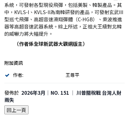
系統，可發射各型現役飛彈，包括美製、韓製產品。其
中，KVLS-I、KVLS-II為南韓研發的產品，可發射玄武III
型巡弋飛彈、高超音速滑翔彈體（C-HGB）、乘波推進
器等高超音速武器系統。綜上所述，正祖大王級對北韓
的威嚇力將大幅提升。
（作者係全球新武器大觀網版主）
附加資訊
作者:
王尊平
發佈於
2026年3月｜NO. 151 │ 川普關稅戰 台灣人財
兩失