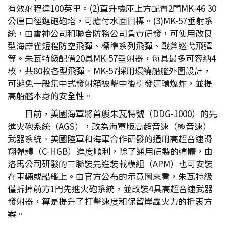
有效射程達100英里。(2)直升機庫上方配置2門MK-46 30
公厘口徑鏈砲砲塔，可應付水面目標。(3)MK-57垂射系
統，由雷神公司和聯合防務公司負責研發，可使用改良
型海麻雀短程防空飛彈、標準系列飛彈、戰斧巡弋飛彈
等。朱瓦特級配備20具MK-57垂射器，每具最多可容納4
枚，共80枚各型飛彈。MK-57採用環繞船艦外圍設計，
可避免一般集中式發射箱被擊中後引發連環爆炸，並提
高船艦本身的安全性。
目前，美國海軍將首艘朱瓦特號（DDG-1000）的先
進火砲系統（AGS），改為海軍版高超音速（極音速）
武器系統。美國陸軍和海軍合作研發的通用高超音速滑
翔彈體（C-HGB）進度順利，除了通用研製的彈體，由
洛馬公司研發的三聯裝先進裝載模組（APM）也可安裝
在車輛或船艦上。由官方公布的示意圖來看，朱瓦特級
僅拆掉前方1門先進火砲系統，並改裝4具高超音速武器
發射器，算是提升了打擊速度和保留岸轟火力的折衷方
案。