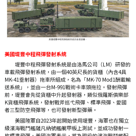
美國堤豐中程飛彈發射系統
堤豐中程飛彈發射系統是由洛馬公司（LM）研發的
車載飛彈發射系統，由一個40英尺長的貨櫃（內含4具
MK-41垂射器）拖車所組成，名為「MK-70 Mod1酬載輸
送系統」，並由一台M-991戰術卡車頭拖拉。發射飛彈
前，堤豐會先從貨櫃中升起發射器，類似俄羅斯俱樂部
K貨櫃飛彈系統，發射戰斧巡弋飛彈、標準飛彈、愛國
者三型防空飛彈等，也可發射新型彈藥。
美國陸軍自2023年起開始使用堤豐，海軍也在獨立
級濱海戰鬥艦薩凡納號艦艉甲板上測試，並成功發射一
枚標準飛彈。美國海軍表示，將為現役的濱海戰鬥艦配