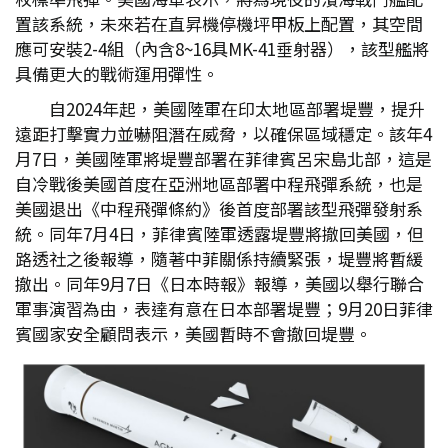
置該系統，未來若在直昇機停機坪甲板上配置，其空間
應可安裝2-4組（內含8~16具MK-41垂射器），該型艦將
具備更大的戰術運用彈性。
自2024年起，美國陸軍在印太地區部署堤豐，提升
遠距打擊實力並嚇阻潛在威脅，以確保區域穩定。該年4
月7日，美國陸軍將堤豐部署在菲律賓呂宋島北部，這是
自冷戰後美國首度在亞洲地區部署中程飛彈系統，也是
美國退出《中程飛彈條約》後首度部署該型飛彈發射系
統。同年7月4日，菲律賓陸軍透露堤豐將撤回美國，但
路透社之後報導，隨著中菲關係持續緊張，堤豐將暫緩
撤出。同年9月7日《日本時報》報導，美國以舉行聯合
軍事演習為由，表達有意在日本部署堤豐；9月20日菲律
賓國家安全顧問表示，美國暫時不會撤回堤豐。