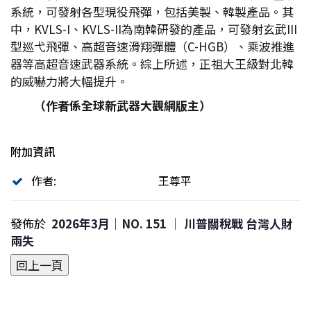
系統，可發射各型現役飛彈，包括美製、韓製產品。其
中，KVLS-I、KVLS-II為南韓研發的產品，可發射玄武III
型巡弋飛彈、高超音速滑翔彈體（C-HGB）、乘波推進
器等高超音速武器系統。綜上所述，正祖大王級對北韓
的威嚇力將大幅提升。
（作者係全球新武器大觀網版主）
附加資訊
作者:
王尊平
發佈於
2026年3月｜NO. 151 │ 川普關稅戰 台灣人財
兩失