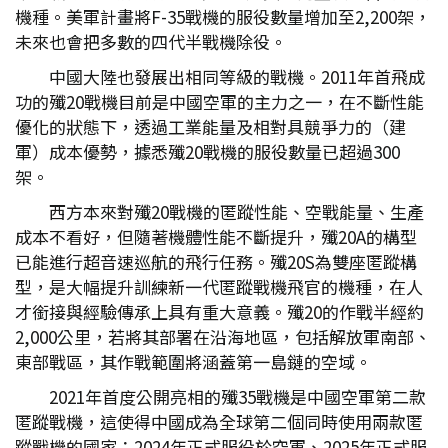
機種。美軍計畫將F-35戰機的服役數量增加至2,200架，
未來也會把多數的四代半戰機除役。
中國大陸也發展出相同等級的戰機。2011年首飛成
功的殲20戰機目前是中國空軍的主力之一，在不斷性能
優化的狀態下，透過工業能量及相對具競爭力的（建
軍）成本優勢，據悉殲20戰機的服役數量已超過300
架。
西方本來對殲20戰機的匿蹤性能、空戰能量、生產
成本不看好，但隨著機體性能不斷提升，殲20A的構型
已能進行超音速巡航的飛行任務。殲20S為雙座匿蹤構
型，是大幅提升訓練新一代匿蹤戰機飛官的機種，在人
才銜接與經驗傳承上具有重大意義。殲20的作戰半經約
2,000公里，若將其部署在沿海地區，包括解放軍南部、
東部戰區，其作戰範圍將涵蓋第一島鏈的空域。
2021年首度公開亮相的殲35戰機是中國空軍第二款
匿蹤戰機，這使得中國成為全球第二個同時使用兩款匿
蹤戰機的國家；2024年正式服役於空軍、2025年正式服