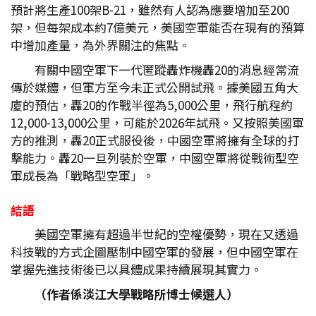
預計將生產100架B-21，雖然有人認為應要增加至200
架，但每架成本約7億美元，美國空軍能否在現有的預算
中增加產量，為外界關注的焦點。
有關中國空軍下一代匿蹤轟炸機轟20的消息經常流
傳於媒體，但軍方至今未正式公開試飛。據美國五角大
廈的預估，轟20的作戰半徑為5,000公里，飛行航程約
12,000-13,000公里，可能於2026年試飛。又按照美國軍
方的推測，轟20正式服役後，中國空軍將擁有全球的打
擊能力。轟20一旦列裝於空軍，中國空軍將從戰術型空
軍成長為「戰略型空軍」。
結語
美國空軍擁有超過半世紀的空權優勢，現在又透過
科技戰的方式企圖壓制中國空軍的發展，但中國空軍在
掌握先進技術後已以具體成果持續展現其實力。
（作者係淡江大學戰略所博士候選人）