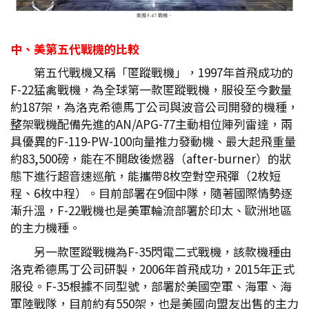
中、美第五代戰機的比較
第五代戰機又稱「匿蹤戰機」，1997年首飛成功的
F-22猛禽戰機，為全球第一款匿蹤戰機，服役至今數量
約187架，為洛克希德馬丁公司與波音公司開發的機種，
整架戰機配備先進的AN/APG-77主動相位陣列雷達，兩
具優異的F-119-PW-100向量推力發動機、最大起飛重量
約83,500磅，能在不開啟後燃器（after-burner）的狀
態下進行超音速巡航，能攜帶8枚空對空飛彈（2枚短
程、6枚中程）。目前部署在9個中隊，隨著國際情勢逐
漸升溫，F-22戰機也是美軍輪流部署於印太、歐洲地區
的主力機種。
另一款匿蹤戰機為F-35閃電二式戰機，該款機種由
洛克希德馬丁公司研製，2006年首飛成功，2015年正式
服役。F-35根據不同型號，部署於美國空軍、海軍、海
軍陸戰隊，目前約有550架，也是美國向盟友出售的主力