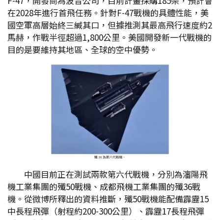
F-47，開發商為波音公司，目前計畫採購185架，預計會
在2028年進行首飛任務。針對F-47戰機的具體性能，美
國空軍高層始終三緘其口，但據推測其最高飛行速度約2
馬赫，作戰半徑超過1,800公里。美國開發新一代戰機的
目的是要維持其地區、全球的空中優勢。
中國目前正在測試兩款第六代戰機，分別為瀋陽飛
機工業集團的殲50戰機、成都飛機工業集團的殲36戰
機。從微博所釋出的資料推斷，殲50戰機能配備霹靂15
中長程飛彈（射程約200-300公里）、霹靂17長程飛彈