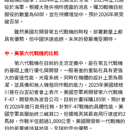
役於海軍。根據大陸央視所透露的消息，殲35戰機目前
服役的數量為60架，並在持續增加中，預計2026年將突
破百架。
雖然美國在開發第五代戰機的時程、部署數量上都
具有優勢，但中國快速追趕，未來的發展備受期待。
中、美第六代戰機的比較
第六代戰機在目前的主流定義中，是在第五代戰機
的基礎上進行優化與開發，一般著墨的重點在具有更強
大的雷達性能、光電系統，同時在機體的設計上更為簡
潔，並具備和無人機偕同作戰的能力。2025年美國總統
川普在白宮記者會上表示，美國空軍將開發第六代戰機
F-47，開發商為波音公司，目前計畫採購185架，預計會
在2028年進行首飛任務。針對F-47戰機的具體性能，美
國空軍高層始終三緘其口，但據推測其最高飛行速度約2
馬赫，作戰半徑超過1,800公里。美國開發新一代戰機的
目的是要維持其地區、全球的空中優勢。