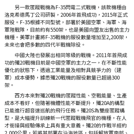
另一款匿蹤戰機為F-35閃電二式戰機，該款機種由
洛克希德馬丁公司研製，2006年首飛成功，2015年正式
服役。F-35根據不同型號，部署於美國空軍、海軍、海
軍陸戰隊，目前約有550架，也是美國向盟友出售的主力
機種。美軍計畫將F-35戰機的服役數量增加至2,200架，
未來也會把多數的四代半戰機除役。
中國大陸也發展出相同等級的戰機。2011年首飛成
功的殲20戰機目前是中國空軍的主力之一，在不斷性能
優化的狀態下，透過工業能量及相對具競爭力的（建
軍）成本優勢，據悉殲20戰機的服役數量已超過300
架。
西方本來對殲20戰機的匿蹤性能、空戰能量、生產
成本不看好，但隨著機體性能不斷提升，殲20A的構型
已能進行超音速巡航的飛行任務。殲20S為雙座匿蹤構
型，是大幅提升訓練新一代匿蹤戰機飛官的機種，在人
才銜接與經驗傳承上具有重大意義。殲20的作戰半經約
2,000公里，若將其部署在沿海地區，包括解放軍南部、