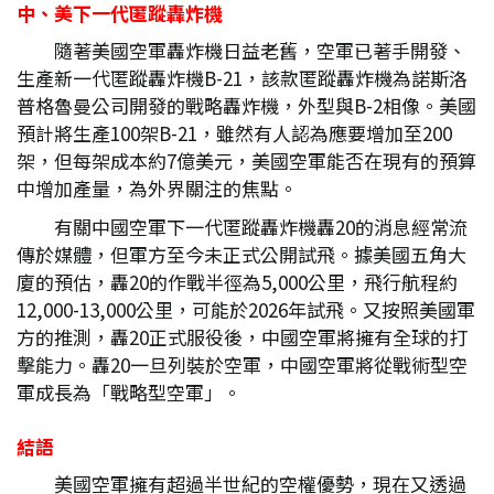
中、美下一代匿蹤轟炸機
隨著美國空軍轟炸機日益老舊，空軍已著手開發、
生產新一代匿蹤轟炸機B-21，該款匿蹤轟炸機為諾斯洛
普格魯曼公司開發的戰略轟炸機，外型與B-2相像。美國
預計將生產100架B-21，雖然有人認為應要增加至200
架，但每架成本約7億美元，美國空軍能否在現有的預算
中增加產量，為外界關注的焦點。
有關中國空軍下一代匿蹤轟炸機轟20的消息經常流
傳於媒體，但軍方至今未正式公開試飛。據美國五角大
廈的預估，轟20的作戰半徑為5,000公里，飛行航程約
12,000-13,000公里，可能於2026年試飛。又按照美國軍
方的推測，轟20正式服役後，中國空軍將擁有全球的打
擊能力。轟20一旦列裝於空軍，中國空軍將從戰術型空
軍成長為「戰略型空軍」。
結語
美國空軍擁有超過半世紀的空權優勢，現在又透過