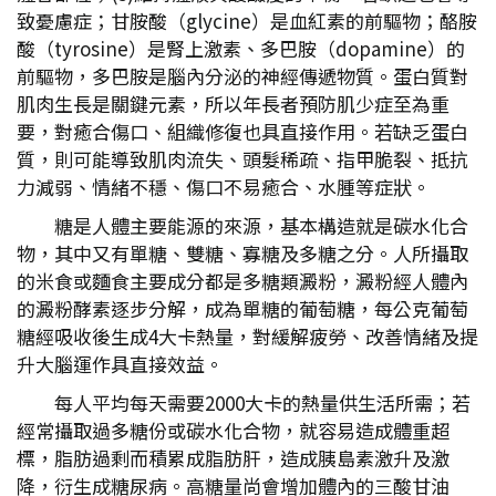
致憂慮症；甘胺酸（glycine）是血紅素的前驅物；酪胺
酸（tyrosine）是腎上激素、多巴胺（dopamine）的
前驅物，多巴胺是腦內分泌的神經傳遞物質。蛋白質對
肌肉生長是關鍵元素，所以年長者預防肌少症至為重
要，對癒合傷口、組織修復也具直接作用。若缺乏蛋白
質，則可能導致肌肉流失、頭髮稀疏、指甲脆裂、抵抗
力減弱、情緒不穩、傷口不易癒合、水腫等症狀。
糖是人體主要能源的來源，基本構造就是碳水化合
物，其中又有單糖、雙糖、寡糖及多糖之分。人所攝取
的米食或麵食主要成分都是多糖類澱粉，澱粉經人體內
的澱粉酵素逐步分解，成為單糖的葡萄糖，每公克葡萄
糖經吸收後生成4大卡熱量，對緩解疲勞、改善情緒及提
升大腦運作具直接效益。
每人平均每天需要2000大卡的熱量供生活所需；若
經常攝取過多糖份或碳水化合物，就容易造成體重超
標，脂肪過剩而積累成脂肪肝，造成胰島素激升及激
降，衍生成糖尿病。高糖量尚會增加體內的三酸甘油