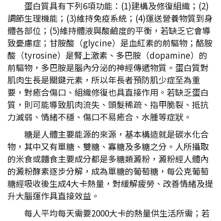
蛋白質具有下列6項功能：(1)建構及修復組織；(2)
調節生理機能；(3)維持免疫系統；(4)運送營養物質到身
體各部位；(5)維持體液與酸鹼度的平衡，若缺乏它會導
致憂慮症；甘胺酸（glycine）是血紅素的前驅物；酪胺
酸（tyrosine）是腎上激素、多巴胺（dopamine）的
前驅物，多巴胺是腦內分泌的神經傳遞物質。蛋白質對
肌肉生長是關鍵元素，所以年長者預防肌少症至為重
要，對癒合傷口、組織修復也具直接作用。若缺乏蛋白
質，則可能導致肌肉流失、頭髮稀疏、指甲脆裂、抵抗
力減弱、情緒不穩、傷口不易癒合、水腫等症狀。
糖是人體主要能源的來源，基本構造就是碳水化合
物，其中又有單糖、雙糖、寡糖及多糖之分。人所攝取
的米食或麵食主要成分都是多糖類澱粉，澱粉經人體內
的澱粉酵素逐步分解，成為單糖的葡萄糖，每公克葡萄
糖經吸收後生成4大卡熱量，對緩解疲勞、改善情緒及提
升大腦運作具直接效益。
每人平均每天需要2000大卡的熱量供生活所需；若