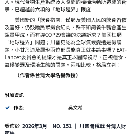
入。現代食物生產系統及人際間的種種活動所造成的衝
擊，已超越前六項的「地球邊界」限度。
美國新的「飲食指南」僅顧及美國人民的飲食習慣
及喜好，仍鼓勵民眾攝食紅肉，殊不知飼養牛豬會產生
鉅量甲烷，而有違COP29會議的決議訴求？美國枉顧
「地球邊界」問題；川普更認為全球氣候變遷是假議
題，小甘乃迪及羅琳兩位部長能真正就事論事嗎？EAT-
Lancet委員會的提議才是真正以國際視野，正視糧食、
氣候變遷及環境生態的問題。兩相比較，格局立判！
（作者係台灣大學名譽教授）
附加資訊
作者:
吳文希
發佈於
2026年3月｜NO. 151 │ 川普關稅戰 台灣人財
兩失