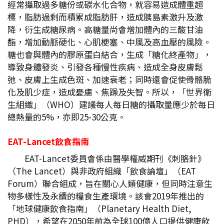
經常攝取過多糖份或碳水化合物，就容易造成體重超
標，脂肪過剩而積累成脂肪肝，造成胰島素激升及激
降，衍生成糖尿病。高糖量尚會增加體內的三酸甘油
酯，增加動脈硬化、心肌梗塞、中風及高血壓的風險。
糖也會與體內的膠原蛋白結合，生成「糖化終產物」，
導致身體發炎、引發各種慢性疾病、造成全身皮膚鬆
弛、皮膚上生成色斑、加速衰老；同時還會促使骨骼脆
化及肌少症，造成憂慮、焦躁及失智。所以，「世界衛
生組織」（WHO）建議每人每日糖的攝取量應少於每日
總熱量的5%，亦即25-30公克。
EAT-Lancet
飲食指南
EAT-Lancet委員會係由醫學權威期刊《刺胳針》
（The Lancet）與非政府組織「飲食論壇」（EAT
Forum）聯合組成，旨在關心人類健康，但同時注意生
物多樣性及永續的糧食生產環境。該會2019年推出的
「地球健康飲食指南」（Planetary Health Diet,
PHD），希望在2050年前為全球100億人口提供健康飲