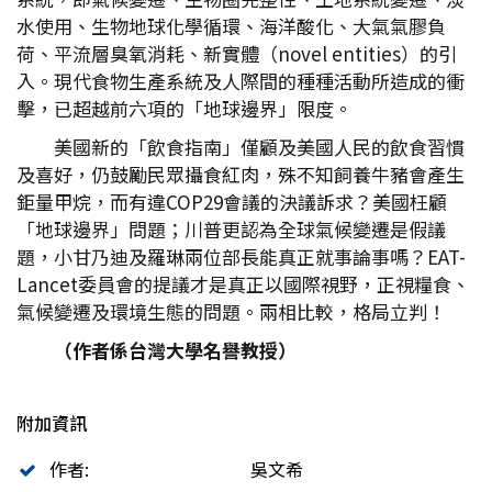
水使用、生物地球化學循環、海洋酸化、大氣氣膠負
荷、平流層臭氧消耗、新實體（novel entities）的引
入。現代食物生產系統及人際間的種種活動所造成的衝
擊，已超越前六項的「地球邊界」限度。
美國新的「飲食指南」僅顧及美國人民的飲食習慣
及喜好，仍鼓勵民眾攝食紅肉，殊不知飼養牛豬會產生
鉅量甲烷，而有違COP29會議的決議訴求？美國枉顧
「地球邊界」問題；川普更認為全球氣候變遷是假議
題，小甘乃迪及羅琳兩位部長能真正就事論事嗎？EAT-
Lancet委員會的提議才是真正以國際視野，正視糧食、
氣候變遷及環境生態的問題。兩相比較，格局立判！
（作者係台灣大學名譽教授）
附加資訊
作者:
吳文希