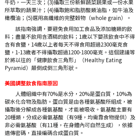
牛奶，一天三次；(3)攝取三份新鮮蔬菜蔬果或一份水果
所萃取的蔬果汁；(4)攝取飽和脂肪酸類油脂，如牛油及
橄欖油；(5)選用高纖維的完整穀物（whole grain）。
該指南強調，要避免食用加工食品及添加糖類的飲
料；盡量不飲用含酒精的飲料；1歲以下嬰孩飲食中不得
含有食鹽，14歲以上者每天不得食用超過2300毫克食
鹽，1-13歲者不得攝取超過1200-1800毫克。這個建議等
於將以往的「健康飲食三角形」（Healthy Eating
Pyramid）顛倒成倒三角形狀。
美國調整飲食指南原因
人體組織中有70%是水分，20%是蛋白質，10%為
碳水化合物及脂肪。蛋白質是由各種氨基酸所組成，被
攝取後分解成各種氨基酸，才能被吸收。氨基酸主要有
20種類，分成必需氨基酸（有9種，均需靠食物提供）及
非必需氨基酸（有11種，在身體內可自然生成），依據
遺傳密碼，直接編碼合成蛋白質。