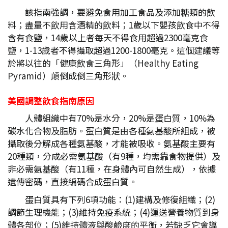
該指南強調，要避免食用加工食品及添加糖類的飲
料；盡量不飲用含酒精的飲料；1歲以下嬰孩飲食中不得
含有食鹽，14歲以上者每天不得食用超過2300毫克食
鹽，1-13歲者不得攝取超過1200-1800毫克。這個建議等
於將以往的「健康飲食三角形」（Healthy Eating
Pyramid）顛倒成倒三角形狀。
美國調整飲食指南原因
人體組織中有70%是水分，20%是蛋白質，10%為
碳水化合物及脂肪。蛋白質是由各種氨基酸所組成，被
攝取後分解成各種氨基酸，才能被吸收。氨基酸主要有
20種類，分成必需氨基酸（有9種，均需靠食物提供）及
非必需氨基酸（有11種，在身體內可自然生成），依據
遺傳密碼，直接編碼合成蛋白質。
蛋白質具有下列6項功能：(1)建構及修復組織；(2)
調節生理機能；(3)維持免疫系統；(4)運送營養物質到身
體各部位；(5)維持體液與酸鹼度的平衡，若缺乏它會導