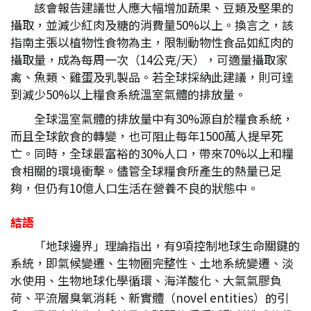
該會報告建議世人應大幅增加蔬果、豆類及堅果的
攝取，並減少紅肉及糖的消費量50%以上。換言之，該
指南主張以植物性食物為主，限制動物性食品如紅肉的
攝取量，成為每周一次（14公克/天），可適量攝取家
禽、魚類、雞蛋及乳製品。若全球採納此建議，則可達
到減少50%以上糧食系統溫室氣體的排放量。
全球溫室氣體的排放量中有30%源自於糧食系統，
而且全球飲食的轉變，也可阻止每年1500萬人提早死
亡。同時，全球最富裕的30%人口，帶來70%以上和糧
食相關的環境衝擊。儘管全球糧食所產生的熱量已足
夠，但仍有10億人口生活在營養不良的狀態中。
結語
「地球邊界」理論指出，有9項控制地球生命關鍵的
系統，即氣候變遷、生物圈完整性、土地系統變遷、淡
水使用、生物地球化學循環、海洋酸化、大氣氣膠負
荷、平流層臭氧消耗、新實體（novel entities）的引