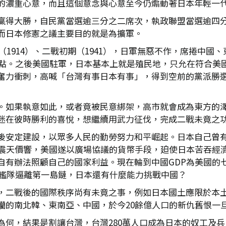
的濃重心意，而且這個意念與心意至今仍煽動著日本年輕一
贏得大勝，自民黨當選逾三分之二席次，執政聯盟當選逾四
而日本修憲之議主要目的就是為擴軍。
戰（1914）、二戰初期（1941），日軍無惡不作，席捲中
的原點。之後美國駐軍，日本基本上就是殖民地，只允在符合美
奮力衝刺，高喊「台灣有事日本有事」，得到空前的黨派勝
。如果執意如此，或者竟被民意綁架，高市就會成為東方的
迷在彼時勝利的喜悅，想繼續用武力征伐，完成二戰未竟之
後安定建設，以眾多人民的勤勞努力和平崛起。日本自己曾有過
得震天價響，美國遂以廣場協議的貨幣手段，廹使日本苦吞經濟
有辦法照顧自己的國家利益。現在輪到中國GDP為美國的七
國艦隊逼離第一島鏈，日本還有什麼能力挑戰中國？
，二戰後的國際秩序尚有未竟之事，例如日本國土應限於本
躪的南北韓、東南亞、中國，於今20餘億人口的新仇舊恨一
何，結果是割讓台灣，台灣280萬人口成為日本的奴工及兵