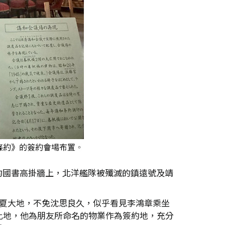
約國書高掛牆上，北洋艦隊被殲滅的鎮遠號及靖
華夏大地，不免沈思良久，似乎看見李鴻章乘坐
此地，他為朋友所命名的物業作為簽約地，充分