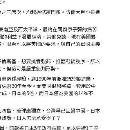
代。
分之三席次，均越過修憲門檻。防衛大臣小泉進
國、東南亞及西太平洋，最終在兩顆原子彈的痛苦
國的利益下發展經濟，其他免談。現在美國要
選，眼看可以將美國的要求，與自己的軍國主義
澤倫斯基，想要挑釁強鄰，推翻戰後秩序。所以
功。但這可是嚴重錯判形勢。
這種經驗，到1990年前後埋頭於製造業，
失落30年至今。而美國很想將這一套用於中
成，日本的5倍，而日本僅為美國的14%不
土四島、琉球應獨立，台灣早已回歸中國。日本
旦爆發，日人怎麼承受得了？
員，賠款達日本5年政府預算，足以建造1千座