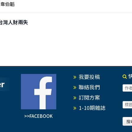
韋伯韜
戰 台灣人財兩失
我要投稿
聯絡我們
訂閱方案
1-10期雜誌
>>FACEBOOK