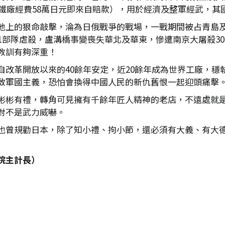
製鐵廠經費58萬日元即來自賠款），用於經濟及整軍經武，其
地上的狠命敲擊，淪為日俄戰爭的戰場，一戰期間被占青島及
1部隊虐殺，盧溝橋事變喪失華北及華東，慘遭南京大屠殺3
教訓有夠深重！
自改革開放以來的40餘年安定，近20餘年成為世界工廠，穩
啟軍國主義，恐怕會換得中國人民的新仇舊恨一起迎頭痛擊
彬彬有禮，轉角可見擁有千餘年匠人精神的老店，不遠處就
對不是武力威嚇。
也曾規勸日本，除了知小禮、拘小節，還必須有大義、有大
院主計長）