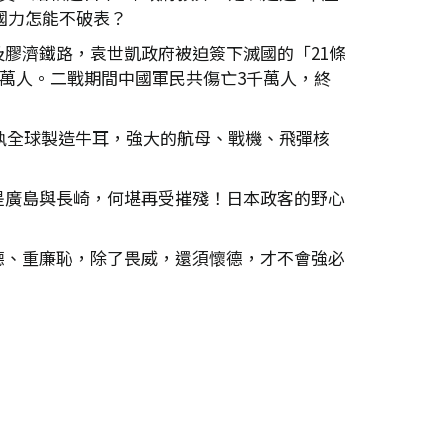
國力怎能不破表？
膠濟鐵路，袁世凱政府被迫簽下滅國的「21條
0萬人。二戰期間中國軍民共傷亡3千萬人，終
執全球製造牛耳，強大的航母、戰機、飛彈核
。
是廣島與長崎，何堪再受摧殘！日本政客的野心
德、重廉恥，除了畏威，還須懷德，才不會強必