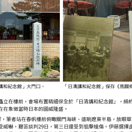
矗立在樓前，會場布置精細保全於「日清講和紀念館」，締
在在象徵當時日本的國威隆盛。
影響，筆者站在春帆樓前俯瞰關門海峽、遠眺遼東半島，放眼
受威嚇，艱苦談判29日，第三日還受到狙擊槍傷。伊藤選擇