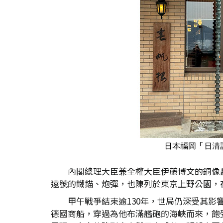
內閣總理大臣兼全權大臣伊藤博文的銅像
遠號的鐵錨、炮彈，也陳列於東京上野公園，
甲午戰爭結束逾130年，世局仍深受其
德國商船，穿過為他布滿艦砲的海峽而來，飽