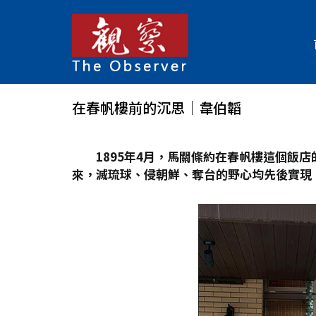
在春帆樓前的沉思│韋伯韜
1895
年4
月，馬關條約在春帆樓這個飯店
來，滅琉球、侵朝鮮、奪台的野心均先後實現