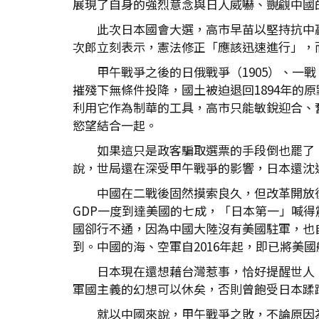
展現了自身的強烈意念與日人威嚇、覬覦中國
此次日本國會大選，高市早苗以堅持抗中
次郎立刻表示，憲法修正「應該迅速進行」，
甲午戰爭之後的日俄戰爭（1905）、一
摧殘下無條件投降，國土被迫退回1894年
利用它作為制華的工具，高市只能敏銳迎合、
慾望結合一起。
如果這只是政客騙取選票的手段倒也罷了
說，世局還在深受甲午戰爭的影響，日本還沈
中國在二戰後固然摸索良久，但改革開放
GDP一度到達美國的七成，「日本第一」喊
國卻行不通，因為中國大陸沒有美國駐軍，也自
到。中國的海、空軍自2016年起，即已將美
日本現在還想藉台灣惹事，恰好提醒世人
軍國主義的幻想可以休矣，否則曾飽受日本蹂
就以中國來說，甲午戰爭之敗，不論原因為