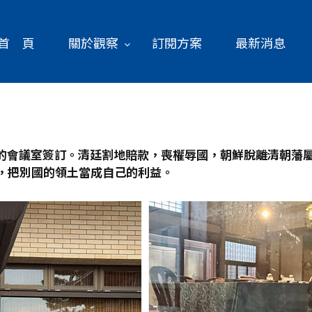
首 頁
關於觀察
訂閱方案
最新消息
的會議室簽訂。清廷割地賠款，喪權辱國，朝鮮脫離清朝藩屬
，把別國的領土當成自己的利益。