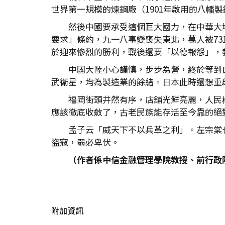
世界第一規模的煉鋼廠（1901年啟用的八幡
然後中國要承受這個巨大國力，在中華大
要求」條約，九一八事變喪失東北，萬人被73
於迎來慘烈的勝利，戰後還要「以德報怨」，
中國大陸小心謹慎，步步為營，終於等到
武衛星，均為製造業的餘緒。日本此時還想重
福岡街頭井然有序，店舖光鮮亮麗，人民
應該徹底收斂了，古老民族能存活至今靠的絕
孟子云「威天下不以兵革之利」。左宗棠
盜寇，弱必卑伏。
（作者係中信金融管理學院教授、前行政
附加資訊