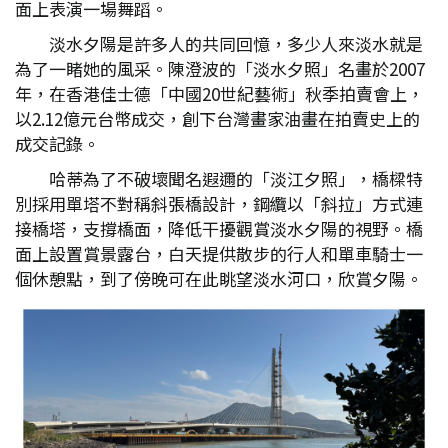
面上表演一場舞蹈。
淡水夕陽是許多人的共同回憶，多少人來淡水就是
為了一睹她的風采。陳澄波的「淡水夕照」名畫於2007
年，在香港佳士德「中國20世紀藝術」秋季拍賣會上，
以2.12億元台幣成交，創下台灣畫家油畫在拍賣史上的
成交記錄。
哈蒂為了不破壞聞名遐邇的「淡江夕照」，橋樑特
別採用單塔不對稱斜張橋設計，鋼纜以「斜拉」方式連
接橋塔，支撐橋面，降低干擾觀賞淡水夕陽的視野。橋
面上設置賞景露台，白天提供散步的行人和單車騎士一
個休憩點，到了傍晚可在此眺望淡水河口，欣賞夕陽。