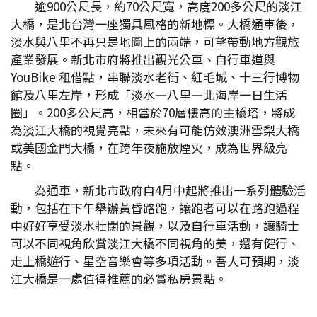
逾900公尺長，約70公尺寬，高度200多公尺的淡江
大橋，是北台灣一座獨具風格的新地標。大橋通車後，
淡水與八里不再只是地圖上的兩端，可望帶動地方觀旅
產業發展。新北市府將推出觀光公車、自行車道與
YouBike 租借點，串聯淡水老街、紅毛城、十三行博物
館及八里左岸，形成「淡水—八里—北海岸一日生活
圈」。200多公尺高，相當於70層樓高的主橋塔，將成
為淡江大橋的視覺亮點，未來有可能仿效澳洲雪梨大橋
或美國金門大橋，在跨年夜施放煙火，成為世界級亮
點。
為通車，新北市政府自4月中起將推出一系列體驗活
動，包括在下午舉辦黃昏路跑，讓跑者可以在路跑過程
中好好享受淡水壯闊的景觀，以及自行車活動，讓騎士
可以不同視角欣賞淡江大橋不同視角的美，還有健行、
走上橋遊行、星空音樂會等多項活動。吾人可預期，淡
江大橋是一處值得推薦的必賞私房景點。