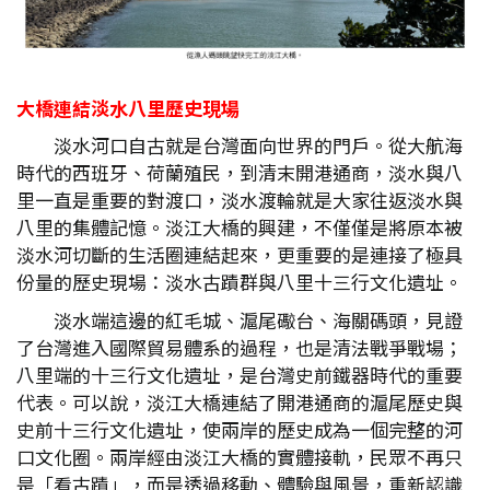
大橋連結淡水八里歷史現場
淡水河口自古就是台灣面向世界的門戶。從大航海
時代的西班牙、荷蘭殖民，到清末開港通商，淡水與八
里一直是重要的對渡口，淡水渡輪就是大家往返淡水與
八里的集體記憶。淡江大橋的興建，不僅僅是將原本被
淡水河切斷的生活圈連結起來，更重要的是連接了極具
份量的歷史現場：淡水古蹟群與八里十三行文化遺址。
淡水端這邊的紅毛城、滬尾礮台、海關碼頭，見證
了台灣進入國際貿易體系的過程，也是清法戰爭戰場；
八里端的十三行文化遺址，是台灣史前鐵器時代的重要
代表。可以說，淡江大橋連結了開港通商的滬尾歷史與
史前十三行文化遺址，使兩岸的歷史成為一個完整的河
口文化圈。兩岸經由淡江大橋的實體接軌，民眾不再只
是「看古蹟」，而是透過移動、體驗與風景，重新認識