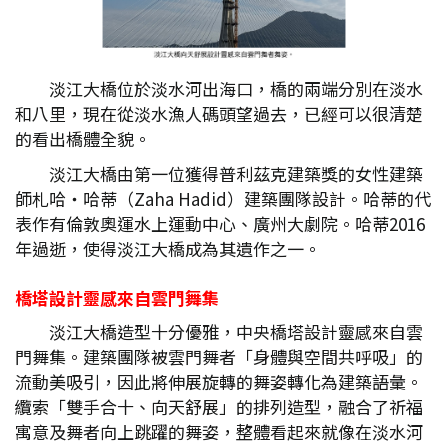
淡江大橋位於淡水河出海口，橋的兩端分別在淡水
和八里，現在從淡水漁人碼頭望過去，已經可以很清楚
的看出橋體全貌。
淡江大橋由第一位獲得普利茲克建築獎的女性建築
師札哈‧哈蒂（Zaha Hadid）建築團隊設計。哈蒂的代
表作有倫敦奧運水上運動中心、廣州大劇院。哈蒂2016
年過逝，使得淡江大橋成為其遺作之一。
橋塔設計靈感來自雲門舞集
淡江大橋造型十分優雅，中央橋塔設計靈感來自雲
門舞集。建築團隊被雲門舞者「身體與空間共呼吸」的
流動美吸引，因此將伸展旋轉的舞姿轉化為建築語彙。
纜索「雙手合十、向天舒展」的排列造型，融合了祈福
寓意及舞者向上跳躍的舞姿，整體看起來就像在淡水河