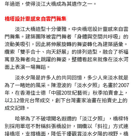
年過逝，使得淡江大橋成為其遺作之一。
橋塔設計靈感來自雲門舞集
淡江大橋造型十分優雅，中央橋塔設計靈感來自雲
門舞集。建築團隊被雲門舞者「身體與空間共呼吸」的
流動美吸引，因此將伸展旋轉的舞姿轉化為建築語彙。
纜索「雙手合十、向天舒展」的排列造型，融合了祈福
寓意及舞者向上跳躍的舞姿，整體看起來就像在淡水河
面上表演一場舞蹈。
淡水夕陽是許多人的共同回憶，多少人來淡水就是
為了一睹她的風采。陳澄波的「淡水夕照」名畫於2007
年，在香港佳士德「中國20世紀藝術」秋季拍賣會上，
以2.12億元台幣成交，創下台灣畫家油畫在拍賣史上的
成交記錄。
哈蒂為了不破壞聞名遐邇的「淡江夕照」，橋樑特
別採用單塔不對稱斜張橋設計，鋼纜以「斜拉」方式連
接橋塔，支撐橋面，降低干擾觀賞淡水夕陽的視野。橋