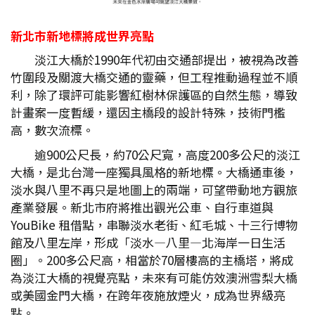
新北市新地標將成世界亮點
淡江大橋於1990年代初由交通部提出，被視為改善
竹圍段及關渡大橋交通的靈藥，但工程推動過程並不順
利，除了環評可能影響紅樹林保護區的自然生態，導致
計畫案一度暫緩，還因主橋段的設計特殊，技術門檻
高，數次流標。
逾900公尺長，約70公尺寬，高度200多公尺的淡江
大橋，是北台灣一座獨具風格的新地標。大橋通車後，
淡水與八里不再只是地圖上的兩端，可望帶動地方觀旅
產業發展。新北市府將推出觀光公車、自行車道與
YouBike 租借點，串聯淡水老街、紅毛城、十三行博物
館及八里左岸，形成「淡水—八里—北海岸一日生活
圈」。200多公尺高，相當於70層樓高的主橋塔，將成
為淡江大橋的視覺亮點，未來有可能仿效澳洲雪梨大橋
或美國金門大橋，在跨年夜施放煙火，成為世界級亮
點。