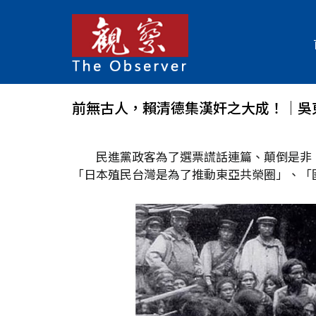
前無古人，賴清德集漢奸之大成！│吳
民進黨政客為了選票謊話連篇、顛倒是非，
「日本殖民台灣是為了推動東亞共榮圈」、「