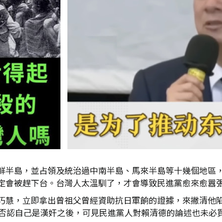
鮮半島，並占領及統治過中南半島、馬來半島等十幾個地區
定會被趕下台。台灣人太溫馴了，才會導致民進黨愈來愈囂
巧慧，立即拿出曾祖父曾經資助抗日軍餉的證據，來撇清他
，否認自己是漢奸之後，可見民進黨人對賴清德的論述也未必