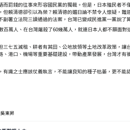
語而罰錢的往事來形容國民黨的獨裁。但是，日本殖民者不
，但賴清德卻引以為榮？賴清德的媚日論不禁令人懷疑，難
不副署立法院三讀通過的法案，台灣已變成民進黨一黨說了
了數百萬人、在台灣屠殺了60幾萬人，就連日本人都不願面對
但三七五減租、耕者有其田、公地放領等土地改革政策，讓
路、港口、機場等重要基礎建設，帶動產業發展，台灣才有
，有識之士應該仗義執言，不能讓良知的種子枯萎，更不能
吳東昇