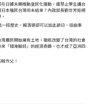
僅在日據末期推動皇民化運動，還禁止學生講台
道日本殖民台灣尚未結束？內政部長劉世芳拒絕
算。
這一段歷史，賴清德卻可以如此舔日、扭曲事
台灣農民開始擁有土地，徹底改變了台灣的社會
後來「錢淹腳目」的經濟奇蹟，也才成了亞洲四
認賊作父！