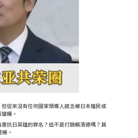
，但從來沒有任何國家領導人感念被日本殖民或
張蠻橫。
陷害抗日英雄的罪名？這不是打臉賴清德嗎？其
買帳。