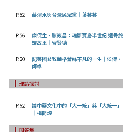
P.52
蔣渭水與台灣民眾黨│葉芸芸
P.56
廉保生、滕筱昌：魂斷寶島半世紀 遺骨終
歸故里│習賢德
P.60
記美國女教師格蕾絲不凡的一生│侯傑、
師卓
理論探討
P.62
論中華文化中的「大一統」與「大統一」
│楊開煌
問答集