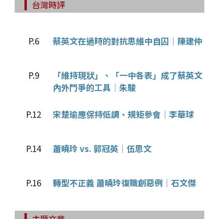
台灣時評
P.6
蔡英文在過時的對抗思維中自囚｜陳建仲
P.9
「維持現狀」、「一中各表」成了蔡英文
內外鬥爭的工具│朱駿
P.12
宋楚瑜應保持低調、規矩參會│李華球
P.14
蕭曉玲 vs. 郭冠英│伍思文
P.16
轉型不正義 蕭曉玲復職創惡例│石文傑
主題文章