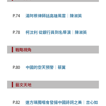
P.74
湯阿根律師話高雄風雲│陳淑英
P.78
柯汶利 從銀行員到名導演│陳淑英
戰略視角
P.80
中國的空天預警│蔡翼
藝文天地
P.82
連方瑀獨唱會發揚中國詩詞之美│吉心如