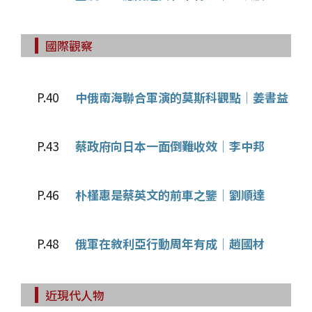
國際觀察
P.40
中俄南海聯合軍演的莫斯科觀點│姜書益
P.43
蔡政府向日本一面倒難收效│李中邦
P.46
朴槿惠是蔡英文的前車之鑒│劉順達
P.48
俄軍在敘利亞行動周年有成│趙國材
近現代人物