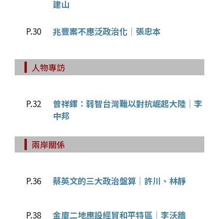
建山
P.30
兆豐案不應泛政治化│張忠本
人物專訪
P.32
曾祥鐸：弱智台灣難以對抗崛起大陸│李
中邦
兩岸關係
P.36
蔡英文的三大政治盤算│許川、林靜
P.38
金廈二地應設經貿和平特區│李沃牆