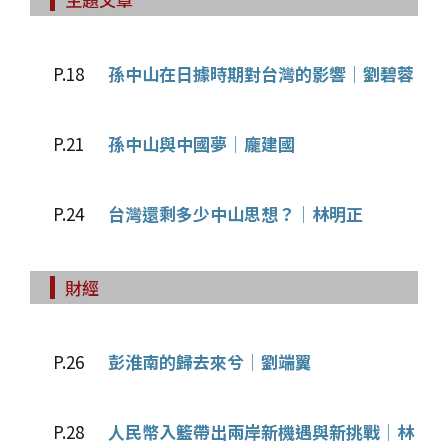
P.18
孫中山在日據時期對台灣的影響│劉碧蓉
P.21
孫中山與中國夢│龐建國
P.24
台灣還剩多少中山思想？│林明正
財經
P.26
彭淮南的歸去來兮│劉端翼
P.28
人民幣入籃帶出兩岸新機遇與新挑戰│林