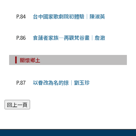
P.84
台中國家歌劇院初體驗│陳淑英
P.86
食藷者家族─再觀梵谷畫│詹澈
關懷鄉土
P.87
以眷改為名的掠│劉玉珍